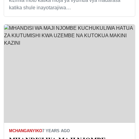
kizimia moto katika moja ya vyumba vya madarasa
katika shule inayotarajiwa…
MCHANGANYIKO
7 YEARS AGO