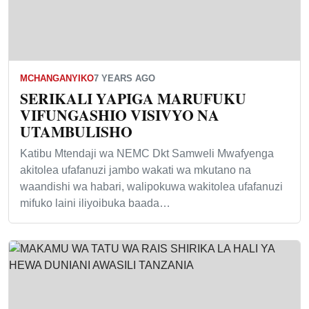
MCHANGANYIKO
7 YEARS AGO
SERIKALI YAPIGA MARUFUKU
VIFUNGASHIO VISIVYO NA
UTAMBULISHO
Katibu Mtendaji wa NEMC Dkt Samweli Mwafyenga
akitolea ufafanuzi jambo wakati wa mkutano na
waandishi wa habari, walipokuwa wakitolea ufafanuzi
mifuko laini iliyoibuka baada…