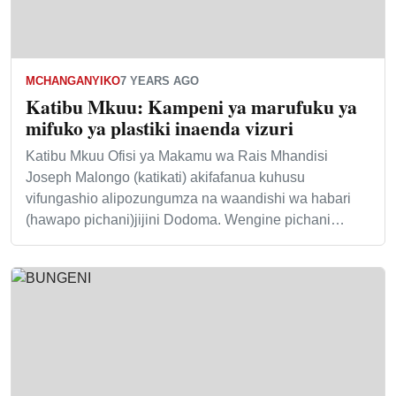
MCHANGANYIKO
7 YEARS AGO
Katibu Mkuu: Kampeni ya marufuku ya
mifuko ya plastiki inaenda vizuri
Katibu Mkuu Ofisi ya Makamu wa Rais Mhandisi
Joseph Malongo (katikati) akifafanua kuhusu
vifungashio alipozungumza na waandishi wa habari
(hawapo pichani)jijini Dodoma. Wengine pichani…