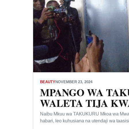
BEAUTY
NOVEMBER 23, 2024
MPANGO WA TAK
WALETA TIJA K
Naibu Mkuu wa TAKUKURU Mkoa wa Mwanza
habari, leo kuhusiana na utendaji wa taasisi