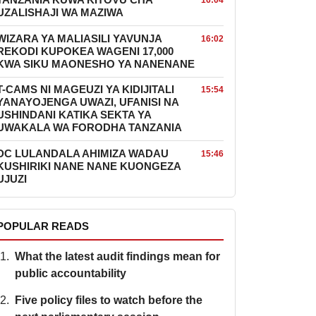
TANZANIA KUWA KITOVU CHA
16:04
UZALISHAJI WA MAZIWA
WIZARA YA MALIASILI YAVUNJA
16:02
REKODI KUPOKEA WAGENI 17,000
KWA SIKU MAONESHO YA NANENANE
T-CAMS NI MAGEUZI YA KIDIJITALI
15:54
YANAYOJENGA UWAZI, UFANISI NA
USHINDANI KATIKA SEKTA YA
UWAKALA WA FORODHA TANZANIA
DC LULANDALA AHIMIZA WADAU
15:46
KUSHIRIKI NANE NANE KUONGEZA
UJUZI
POPULAR READS
What the latest audit findings mean for
public accountability
Five policy files to watch before the