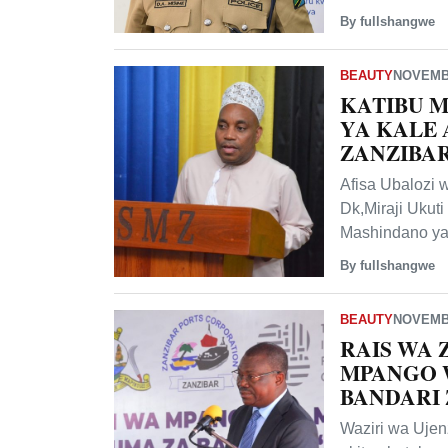
By fullshangwe
BEAUTY
NOVEMBE
KATIBU 
YA KALE
ZANZIBAR
Afisa Ubalozi
Dk,Miraji Ukut
Mashindano ya
By fullshangwe
BEAUTY
NOVEMBE
RAIS WA 
MPANGO 
BANDARI 
Waziri wa Uje