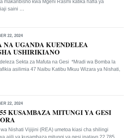
ya makaribisho kwa Mgeni Rasmi katika hafla ya
aji saini …
R 22, 2024
A NA UGANDA KUENDELEA
SHA USHIRIKIANO
ndeleza Sekta za Mafuta na Gesi *Mradi wa Bomba la
afikia asilimia 47 Naibu Katibu Mkuu Wizara ya Nishati,
R 22, 2024
455 KUSAMBAZA MITUNGI YA GESI
ABORA
a Nishati Vijijini (REA) umetoa kiasi cha shilingi
wa ajili ya kusambaza mitungi ya gesi ipatayo 22,785