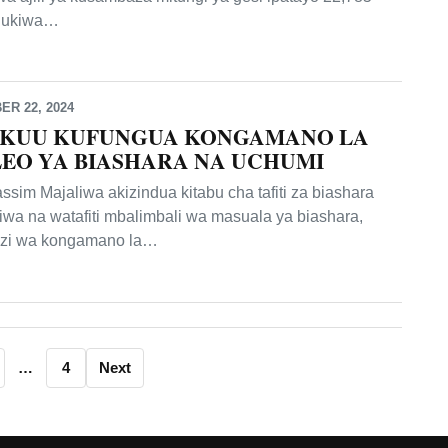
a ukiwa…
R 22, 2024
MKUU KUFUNGUA KONGAMANO LA
EO YA BIASHARA NA UCHUMI
sim Majaliwa akizindua kitabu cha tafiti za biashara
liwa na watafiti mbalimbali wa masuala ya biashara,
uzi wa kongamano la…
…
4
Next