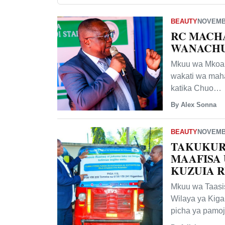
BEAUTY
NOVEMBE
RC MACH
WANACHUO
Mkuu wa Mkoa 
wakati wa maha
katika Chuo…
By Alex Sonna
BEAUTY
NOVEMBE
TAKUKUR
MAAFISA 
KUZUIA 
Mkuu wa Taas
Wilaya ya Kig
picha ya pamo