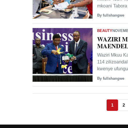
mkoani Tabor
By fullshangwe
BEAUTY
NOVEMBE
WAZIRI 
MAENDEL
Waziri Mkuu Kas
114 zilizoanda
kwenye ufung
By fullshangwe
1
2