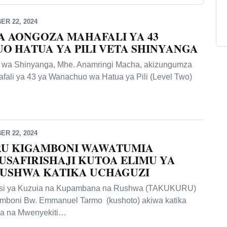
R 22, 2024
A AONGOZA MAHAFALI YA 43
 HATUA YA PILI VETA SHINYANGA
wa Shinyanga, Mhe. Anamringi Macha, akizungumza
fali ya 43 ya Wanachuo wa Hatua ya Pili (Level Two)
R 22, 2024
U KIGAMBONI WAWATUMIA
USAFIRISHAJI KUTOA ELIMU YA
RUSHWA KATIKA UCHAGUZI
isi ya Kuzuia na Kupambana na Rushwa (TAKUKURU)
amboni Bw. Emmanuel Tarmo (kushoto) akiwa katika
ja na Mwenyekiti…