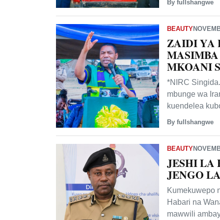
By fullshangwe
BEAUTY
NOVEMBE
ZAIDI YA
MASIMBA 
MKOANI S
*NIRC Singida
mbunge wa Ira
kuendelea kub
By fullshangwe
BEAUTY
NOVEMBE
JESHI LA
JENGO L
Kumekuwepo na
Habari na Wana
mawwili ambayo