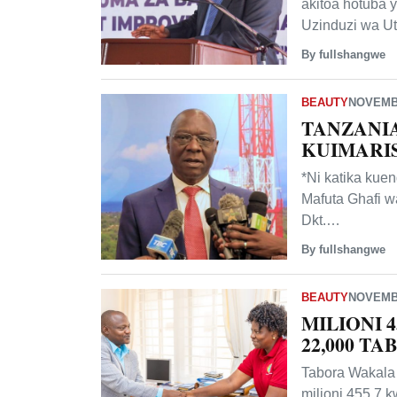
akitoa hotuba 
Uzinduzi wa Uti
By fullshangwe
BEAUTY
NOVEMBE
TANZANI
KUIMARI
*Ni katika kue
Mafuta Ghafi w
Dkt.…
By fullshangwe
BEAUTY
NOVEMBE
MILIONI 
22,000 T
Tabora Wakala w
milioni 455.7 k