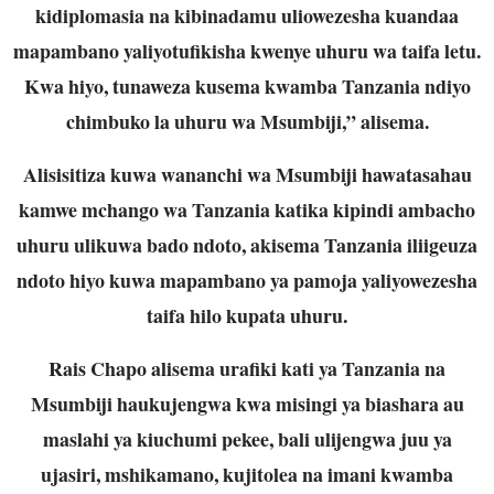
kidiplomasia na kibinadamu uliowezesha kuandaa
mapambano yaliyotufikisha kwenye uhuru wa taifa letu.
Kwa hiyo, tunaweza kusema kwamba Tanzania ndiyo
chimbuko la uhuru wa Msumbiji,” alisema.
Alisisitiza kuwa wananchi wa Msumbiji hawatasahau
kamwe mchango wa Tanzania katika kipindi ambacho
uhuru ulikuwa bado ndoto, akisema Tanzania iliigeuza
ndoto hiyo kuwa mapambano ya pamoja yaliyowezesha
taifa hilo kupata uhuru.
Rais Chapo alisema urafiki kati ya Tanzania na
Msumbiji haukujengwa kwa misingi ya biashara au
maslahi ya kiuchumi pekee, bali ulijengwa juu ya
ujasiri, mshikamano, kujitolea na imani kwamba