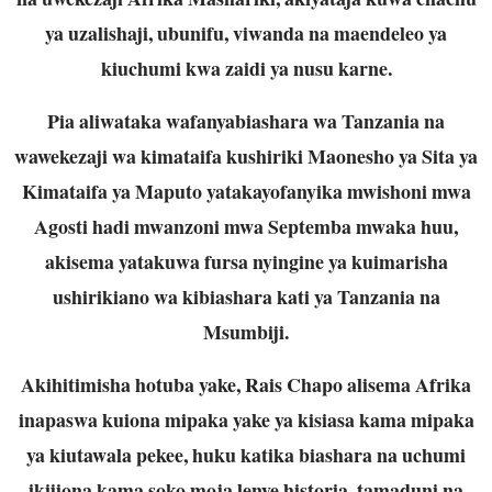
ya uzalishaji, ubunifu, viwanda na maendeleo ya
kiuchumi kwa zaidi ya nusu karne.
Pia aliwataka wafanyabiashara wa Tanzania na
wawekezaji wa kimataifa kushiriki Maonesho ya Sita ya
Kimataifa ya Maputo yatakayofanyika mwishoni mwa
Agosti hadi mwanzoni mwa Septemba mwaka huu,
akisema yatakuwa fursa nyingine ya kuimarisha
ushirikiano wa kibiashara kati ya Tanzania na
Msumbiji.
Akihitimisha hotuba yake, Rais Chapo alisema Afrika
inapaswa kuiona mipaka yake ya kisiasa kama mipaka
ya kiutawala pekee, huku katika biashara na uchumi
ikijiona kama soko moja lenye historia, tamaduni na