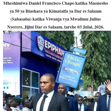
Mheshimiwa Daniel Francisco Chapo katika Maonesho
ya 50 ya Biashara ya Kimataifa ya Dar es Salaam
(Sabasaba) katika Viwanja vya Mwalimu Julius
Nyerere, Jijini Dar es Salaam, tarehe 03 Julai, 2026.