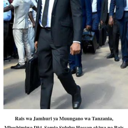
Rais wa Jamhuri ya Muungano wa Tanzania,
Mheshimiwa Dkt. Samia Suluhu Hassan akiwa na Rais