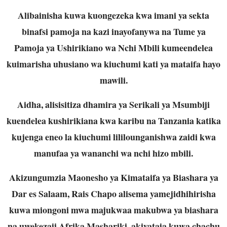
Alibainisha kuwa kuongezeka kwa imani ya sekta
binafsi pamoja na kazi inayofanywa na Tume ya
Pamoja ya Ushirikiano wa Nchi Mbili kumeendelea
kuimarisha uhusiano wa kiuchumi kati ya mataifa hayo
mawili.
Aidha, alisisitiza dhamira ya Serikali ya Msumbiji
kuendelea kushirikiana kwa karibu na Tanzania katika
kujenga eneo la kiuchumi lililounganishwa zaidi kwa
manufaa ya wananchi wa nchi hizo mbili.
Akizungumzia Maonesho ya Kimataifa ya Biashara ya
Dar es Salaam, Rais Chapo alisema yamejidhihirisha
kuwa miongoni mwa majukwaa makubwa ya biashara
na uwekezaji Afrika Mashariki, akiyataja kuwa chachu