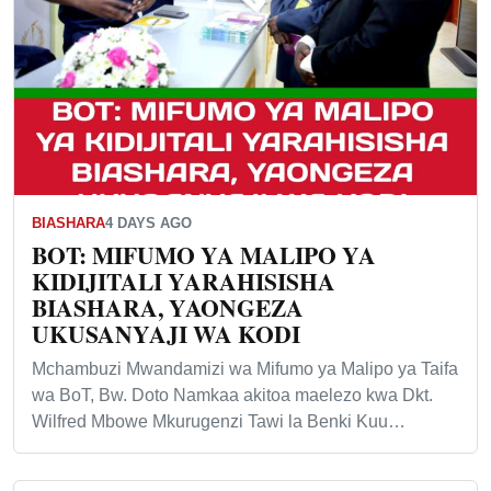
BIASHARA
4 DAYS AGO
BOT: MIFUMO YA MALIPO YA
KIDIJITALI YARAHISISHA
BIASHARA, YAONGEZA
UKUSANYAJI WA KODI
Mchambuzi Mwandamizi wa Mifumo ya Malipo ya Taifa
wa BoT, Bw. Doto Namkaa akitoa maelezo kwa Dkt.
Wilfred Mbowe Mkurugenzi Tawi la Benki Kuu…