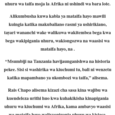
uhuru wa taifa moja la Afrika ni ushindi wa bara lote.
Alikumbusha kuwa kabla ya mataifa hayo mawili
kuingia katika makubaliano rasmi ya ushirikiano,
tayari wananchi wake walikuwa wakitembea bega kwa
bega wakipigania uhuru, wakiongozwa na waasisi wa
mataifa hayo, na .
“Msumbiji na Tanzania havijaunganishwa na historia
pekee. Sisi si washirika wa kiuchumi tu, bali ni wenzetu
katika mapambano ya ukombozi wa taifa,” alisema.
Rais Chapo alisema kizazi cha sasa kina wajibu wa
kuendeleza urithi huo kwa kuhakikisha kinapigania
uhuru wa kiuchumi wa Afrika, kama ambavyo waasisi
wa mataifa hayo walivyopigania uhuru wa kisiasa.