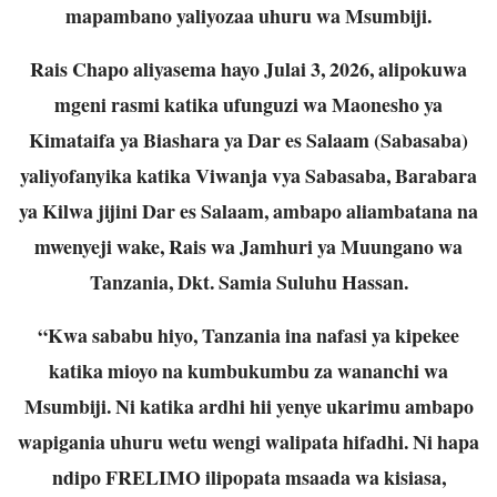
mapambano yaliyozaa uhuru wa Msumbiji.
Rais Chapo aliyasema hayo Julai 3, 2026, alipokuwa
mgeni rasmi katika ufunguzi wa Maonesho ya
Kimataifa ya Biashara ya Dar es Salaam (Sabasaba)
yaliyofanyika katika Viwanja vya Sabasaba, Barabara
ya Kilwa jijini Dar es Salaam, ambapo aliambatana na
mwenyeji wake, Rais wa Jamhuri ya Muungano wa
Tanzania, Dkt. Samia Suluhu Hassan.
“Kwa sababu hiyo, Tanzania ina nafasi ya kipekee
katika mioyo na kumbukumbu za wananchi wa
Msumbiji. Ni katika ardhi hii yenye ukarimu ambapo
wapigania uhuru wetu wengi walipata hifadhi. Ni hapa
ndipo FRELIMO ilipopata msaada wa kisiasa,