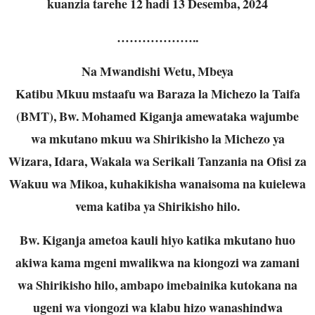
kuanzia tarehe 12 hadi 13 Desemba, 2024
………………..
Na Mwandishi Wetu, Mbeya
Katibu Mkuu mstaafu wa Baraza la Michezo la Taifa
(BMT), Bw. Mohamed Kiganja amewataka wajumbe
wa mkutano mkuu wa Shirikisho la Michezo ya
Wizara, Idara, Wakala wa Serikali Tanzania na Ofisi za
Wakuu wa Mikoa, kuhakikisha wanaisoma na kuielewa
vema katiba ya Shirikisho hilo.
Bw. Kiganja ametoa kauli hiyo katika mkutano huo
akiwa kama mgeni mwalikwa na kiongozi wa zamani
wa Shirikisho hilo, ambapo imebainika kutokana na
ugeni wa viongozi wa klabu hizo wanashindwa