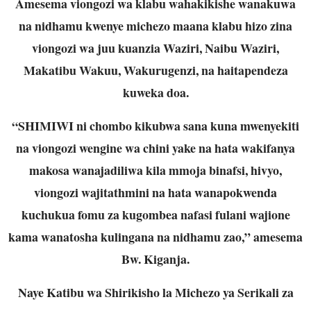
Amesema viongozi wa klabu wahakikishe wanakuwa
na nidhamu kwenye michezo maana klabu hizo zina
viongozi wa juu kuanzia Waziri, Naibu Waziri,
Makatibu Wakuu, Wakurugenzi, na haitapendeza
kuweka doa.
“SHIMIWI ni chombo kikubwa sana kuna mwenyekiti
na viongozi wengine wa chini yake na hata wakifanya
makosa wanajadiliwa kila mmoja binafsi, hivyo,
viongozi wajitathmini na hata wanapokwenda
kuchukua fomu za kugombea nafasi fulani wajione
kama wanatosha kulingana na nidhamu zao,” amesema
Bw. Kiganja.
Naye Katibu wa Shirikisho la Michezo ya Serikali za