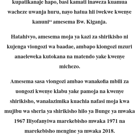
kupatikanaje hapo, basi kamati inaweza kuamua
wacheze uwanja huru, nayo hatua hii iwekwe kwenye
kanuni“ amesema Bw. Kiganja.
Hatahivyo, amesema moja ya kazi za shirikisho ni
kujenga viongozi wa baadae, ambapo kiongozi mzuri
anaeleweka kutokana na matendo yake kwenye
michezo.
Amesema sasa viongozi ambao wanakofia mbili za
uongozi kwenye klabu yake pamoja na kwenye
shirikisho, wanalazimika kuachia nafasi moja kwa
mujibu wa sheria ya shirikisho hilo ya Bunge ya mwaka
1967 Iliyofanyiwa marekebisho mwaka 1971 na
marekebisho mengine ya mwaka 2018.