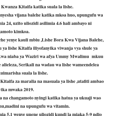
Kwanza Kitaifa katika suala la lishe.
naonyesha vijana balehe katika mkoa huo, upungufu wa
ia 24, uzito uliozidi asilimia 4.6 hali ambayo ni
amoto kimkoa.
ehe yenye kauli mbiu ,Lishe Bora Kwa Vijana Balehe,
ya lishe Kitaifa iliyofanyika viwanja vya shule ya
 kwa niaba ya Waziri wa afya Ummy Mwalimu mkuu
 alieleza, Serikali na wadau wa lishe wameendelea
imarisha suala la lishe.
a Kitaifa za maralia na masuala ya lishe ,utafiti ambao
ika mwaka 2019.
iwa na changamoto nyingi katika hatua ya ukuaji wao
u,madini na upungufu wa vitamin.
ia 5.1 wenye unene uliozidi kundi la miaka 5-9 ndio