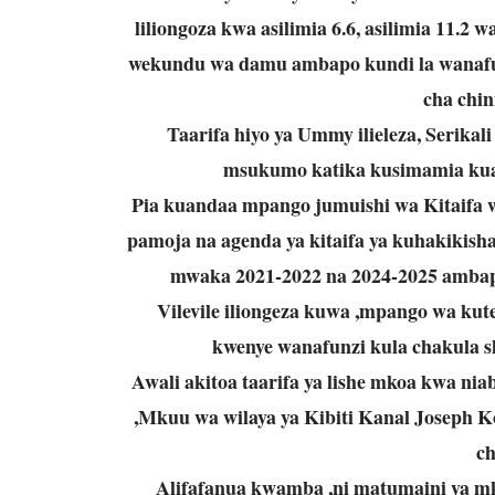
liliongoza kwa asilimia 6.6, asilimia 11.2
wekundu wa damu ambapo kundi la wanafunz
cha chin
Taarifa hiyo ya Ummy ilieleza, Serika
msukumo katika kusimamia kuan
Pia kuandaa mpango jumuishi wa Kitaifa 
pamoja na agenda ya kitaifa ya kuhakikish
mwaka 2021-2022 na 2024-2025 ambapo
Vilevile iliongeza kuwa ,mpango wa ku
kwenye wanafunzi kula chakula s
Awali akitoa taarifa ya lishe mkoa kwa 
,Mkuu wa wilaya ya Kibiti Kanal Joseph Ko
ch
Alifafanua kwamba ,ni matumaini ya m