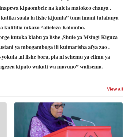
 linapewa kipaombele na kuleta matokeo chanya .
tika suala la lishe kijumla” tuna imani tutafanya
ea kulitilia mkazo “alieleza Kolombo.
ge kutoka klabu ya lishe ,Shule ya Msingi Kiguza
ustani ya mbogamboga ili kuimarisha afya zao .
vyokula ,ni lishe bora, pia ni sehemu ya elimu ya
ongezea kipato wakati wa mavuno” walisema.
View all