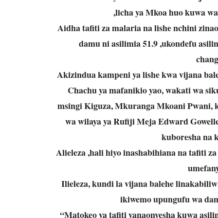
,licha ya Mkoa huo kuwa wa 
Aidha tafiti za malaria na lishe nchini zi
damu ni asilimia 51.9 ,ukondefu asilim
chang
Akizindua kampeni ya lishe kwa vijana bal
Chachu ya mafanikio yao, wakati wa siku 
msingi Kiguza, Mkuranga Mkoani Pwani,
wa wilaya ya Rufiji Meja Edward Gowelle
kuboresha na ku
Alieleza ,hali hiyo inashabihiana na tafiti z
umefany
Ilieleza, kundi la vijana balehe linakabil
ikiwemo upungufu wa dam
“Matokeo ya tafiti yanaonyesha kuwa asilim