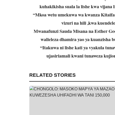
kuhakikisha suala la lishe kwa vijana
“Mkoa wetu umekuwa wa kwanza Kitaifa ka
vizuri na hili ,kwa kuendel
Mwanafunzi Sauda Misana na Esther Geor
walieleza dhamira yao ya kuanzisha b
“Itakuwa ni lishe kati ya vyakula tuna
ujasiriamali kwani tunaweza kuji
RELATED STORIES