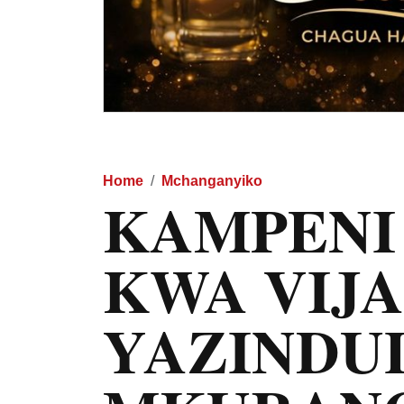
Home
Mchanganyiko
KAMPENI 
KWA VIJ
YAZINDU