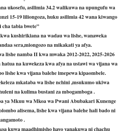
 wana ukosefu, asilimia 34.2 walikuwa na upungufu wa
i 15-19 liliongoza, huku asilimia 42 wana kiwango
i cha tabia bwete”
li kwa kushirikiana na wadau wa lishe, wanaweka
daa sera,miongozo na mikakati ya afya.
wa lishe namba II kwa mwaka 2012-2022, 2025-2026
a hatua na kuwekeza kwa afya na ustawi wa vijana wa
 lishe kwa vijana balehe imepewa kipaombele.
tekeleza mkataba wa lishe nchini ,msukumo ukiwa
huleni na kulima bustani za mbogamboga .
niaba ya Mkuu wa Mkoa wa Pwani Abubakari Kunenge
lombo alisema, lishe kwa vijana balehe hali bado ni
angamoto .
koa kuwa maadhimisho hayo yanakuwa ni chachu