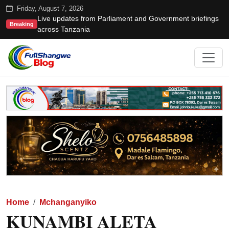
Friday, August 7, 2026
Live updates from Parliament and Government briefings
Breaking
across Tanzania
Home
Mchanganyiko
KUNAMBI ALETA