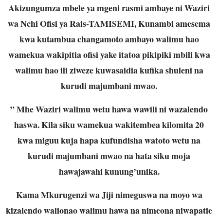
Akizungumza mbele ya mgeni rasmi ambaye ni Waziri
wa Nchi Ofisi ya Rais-TAMISEMI, Kunambi amesema
kwa kutambua changamoto ambayo walimu hao
wamekua wakipitia ofisi yake itatoa pikipiki mbili kwa
walimu hao ili ziweze kuwasaidia kufika shuleni na
kurudi majumbani mwao.
” Mhe Waziri walimu wetu hawa wawili ni wazalendo
haswa. Kila siku wamekua wakitembea kilomita 20
kwa miguu kuja hapa kufundisha watoto wetu na
kurudi majumbani mwao na hata siku moja
hawajawahi kunung’unika.
Kama Mkurugenzi wa Jiji nimeguswa na moyo wa
kizalendo walionao walimu hawa na nimeona niwapatie