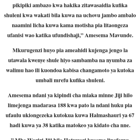
pikipiki ambazo kwa hakika zitawasaidia kufika
shuleni kwa wakati bila kuwa na uchovu jambo ambalo
naamini licha kuwa kama motisha pia litaongeza
ufanisi wao katika ufundishaji,” Amesema Mavunde.
Mkurugenzi huyo pia ameahidi kujenga jengo la
utawala kwenye shule hiyo sambamba na nyumba za
walimu hao ili kuondoa kabisa changamoto ya kutoka
umbali mrefu kufika shuleni.
Amesema ndani ya kipindi cha miaka minne Jiji hilo
limejenga madarasa 188 kwa pato la ndani huku pia
ufaulu ukiongezeka kutokua kuwa Halmashauri ya 67
hadi kuwa ya 38 katika matokeo ya kidato cha nne.
” Mhe Waziri Jiji hilo Hatuwezi kusema linafanya