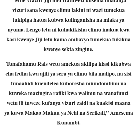
vizuri sana kwenye elimu lakini ni wazi tumekua
tukipiga hatua kubwa kulinganisha na miaka ya
nyuma. Lengo letu ni kuhakikisha elimu inakua kwa
kasi kwenye Jiji letu kama ambavyo tumekua tukikua
kwenye sekta zingine.
Tunafahamu Rais wetu amekua akilipa kiasi kikubwa
cha fedha kwa ajili ya sera ya elimu bila malipo, na sisi
tunaahidi kuendelea kuboresha miundombinu na
kuweka mazingira rafiki kwa walimu na wanafunzi
wetu ili tuweze kufanya vizuri zaidi na kuakisi maana
ya kuwa Makao Makuu ya Nchi na Serikali,” Amesema
Kunambi.