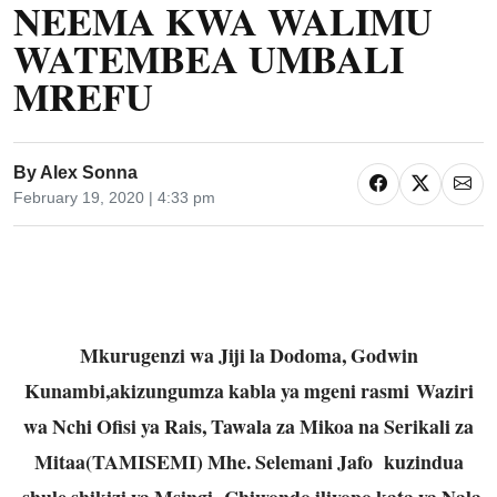
NEEMA KWA WALIMU
WATEMBEA UMBALI
MREFU
By
Alex Sonna
February 19, 2020 | 4:33 pm
Mkurugenzi wa Jiji la Dodoma, Godwin
Kunambi,akizungumza kabla ya mgeni rasmi Waziri
wa Nchi Ofisi ya Rais, Tawala za Mikoa na Serikali za
Mitaa(TAMISEMI) Mhe. Selemani Jafo kuzindua
shule shikizi ya Msingi Chiwondo iliyopo kata ya Nala