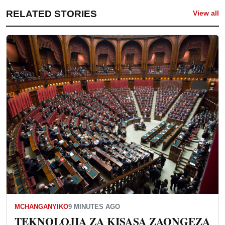
RELATED STORIES
View all
MCHANGANYIKO
9 MINUTES AGO
TEKNOLOJIA ZA KISASA ZAONGEZA