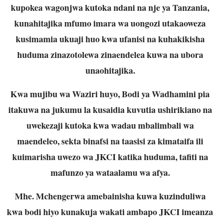
kupokea wagonjwa kutoka ndani na nje ya Tanzania,
kunahitajika mfumo imara wa uongozi utakaoweza
kusimamia ukuaji huo kwa ufanisi na kuhakikisha
huduma zinazotolewa zinaendelea kuwa na ubora
unaohitajika.
Kwa mujibu wa Waziri huyo, Bodi ya Wadhamini pia
itakuwa na jukumu la kusaidia kuvutia ushirikiano na
uwekezaji kutoka kwa wadau mbalimbali wa
maendeleo, sekta binafsi na taasisi za kimataifa ili
kuimarisha uwezo wa JKCI katika huduma, tafiti na
mafunzo ya wataalamu wa afya.
Mhe. Mchengerwa amebainisha kuwa kuzinduliwa
kwa bodi hiyo kunakuja wakati ambapo JKCI imeanza