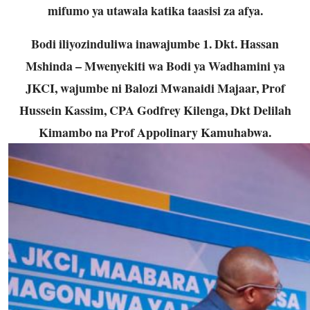
mifumo ya utawala katika taasisi za afya.
Bodi iliyozinduliwa inawajumbe 1. Dkt. Hassan
Mshinda – Mwenyekiti wa Bodi ya Wadhamini ya
JKCI, wajumbe ni Balozi Mwanaidi Majaar, Prof
Hussein Kassim, CPA Godfrey Kilenga, Dkt Delilah
Kimambo na Prof Appolinary Kamuhabwa.