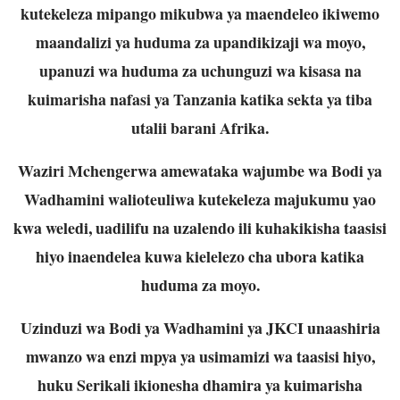
kutekeleza mipango mikubwa ya maendeleo ikiwemo
maandalizi ya huduma za upandikizaji wa moyo,
upanuzi wa huduma za uchunguzi wa kisasa na
kuimarisha nafasi ya Tanzania katika sekta ya tiba
utalii barani Afrika.
Waziri Mchengerwa amewataka wajumbe wa Bodi ya
Wadhamini walioteuliwa kutekeleza majukumu yao
kwa weledi, uadilifu na uzalendo ili kuhakikisha taasisi
hiyo inaendelea kuwa kielelezo cha ubora katika
huduma za moyo.
Uzinduzi wa Bodi ya Wadhamini ya JKCI unaashiria
mwanzo wa enzi mpya ya usimamizi wa taasisi hiyo,
huku Serikali ikionesha dhamira ya kuimarisha