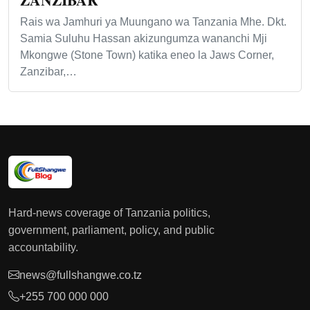
Rais wa Jamhuri ya Muungano wa Tanzania Mhe. Dkt.
Samia Suluhu Hassan akizungumza wananchi Mji
Mkongwe (Stone Town) katika eneo la Jaws Corner,
Zanzibar,…
Hard-news coverage of Tanzania politics,
government, parliament, policy, and public
accountability.
news@fullshangwe.co.tz
+255 700 000 000