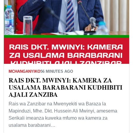
MCHANGANYIKO
56 MINUTES AGO
RAIS DKT. MWINYI: KAMERA ZA
USALAMA BARABARANI KUDHIBITI
AJALI ZANZIBA
Rais wa Zanzibar na Mwenyekiti wa Baraza la
Mapinduzi, Mhe. Dkt. Hussein Ali Mwinyi, amesema
Serikali imeanza kuweka mfumo wa kamera za
usalama barabarani…