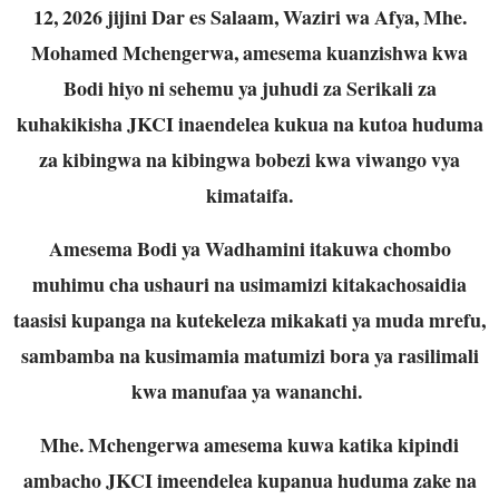
12, 2026 jijini Dar es Salaam, Waziri wa Afya, Mhe.
Mohamed Mchengerwa, amesema kuanzishwa kwa
Bodi hiyo ni sehemu ya juhudi za Serikali za
kuhakikisha JKCI inaendelea kukua na kutoa huduma
za kibingwa na kibingwa bobezi kwa viwango vya
kimataifa.
Amesema Bodi ya Wadhamini itakuwa chombo
muhimu cha ushauri na usimamizi kitakachosaidia
taasisi kupanga na kutekeleza mikakati ya muda mrefu,
sambamba na kusimamia matumizi bora ya rasilimali
kwa manufaa ya wananchi.
Mhe. Mchengerwa amesema kuwa katika kipindi
ambacho JKCI imeendelea kupanua huduma zake na