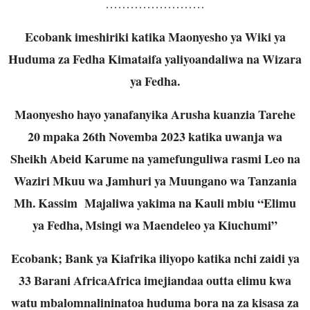
……………………
Ecobank imeshiriki katika Maonyesho ya Wiki ya
Huduma za Fedha Kimataifa yaliyoandaliwa na Wizara
ya Fedha.
Maonyesho hayo yanafanyika Arusha kuanzia Tarehe
20 mpaka 26th Novemba 2023 katika uwanja wa
Sheikh Abeid Karume na yamefunguliwa rasmi Leo na
Waziri Mkuu wa Jamhuri ya Muungano wa Tanzania
Mh. Kassim Majaliwa yakima na Kauli mbiu “Elimu
ya Fedha, Msingi wa Maendeleo ya Kiuchumi”
Ecobank; Bank ya Kiafrika iliyopo katika nchi zaidi ya
33 Barani AfricaAfrica imejiandaa outta elimu kwa
watu mbalomnalininatoa huduma bora na za kisasa za