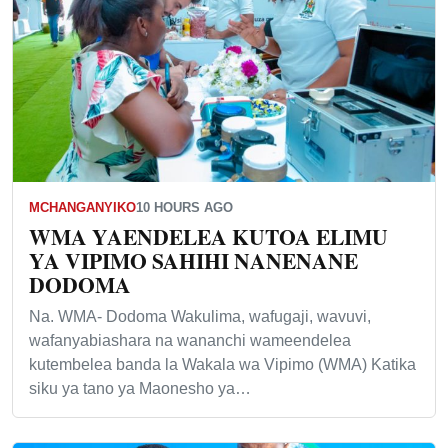
MCHANGANYIKO
10 HOURS AGO
WMA YAENDELEA KUTOA ELIMU
YA VIPIMO SAHIHI NANENANE
DODOMA
Na. WMA- Dodoma Wakulima, wafugaji, wavuvi,
wafanyabiashara na wananchi wameendelea
kutembelea banda la Wakala wa Vipimo (WMA) Katika
siku ya tano ya Maonesho ya…