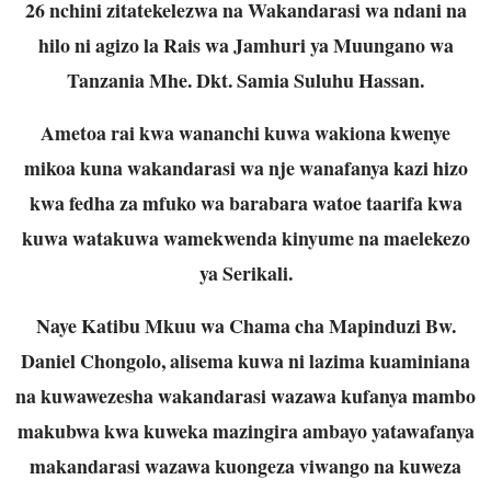
26 nchini zitatekelezwa na Wakandarasi wa ndani na
hilo ni agizo la Rais wa Jamhuri ya Muungano wa
Tanzania Mhe. Dkt. Samia Suluhu Hassan.
Ametoa rai kwa wananchi kuwa wakiona kwenye
mikoa kuna wakandarasi wa nje wanafanya kazi hizo
kwa fedha za mfuko wa barabara watoe taarifa kwa
kuwa watakuwa wamekwenda kinyume na maelekezo
ya Serikali.
Naye Katibu Mkuu wa Chama cha Mapinduzi Bw.
Daniel Chongolo, alisema kuwa ni lazima kuaminiana
na kuwawezesha wakandarasi wazawa kufanya mambo
makubwa kwa kuweka mazingira ambayo yatawafanya
makandarasi wazawa kuongeza viwango na kuweza