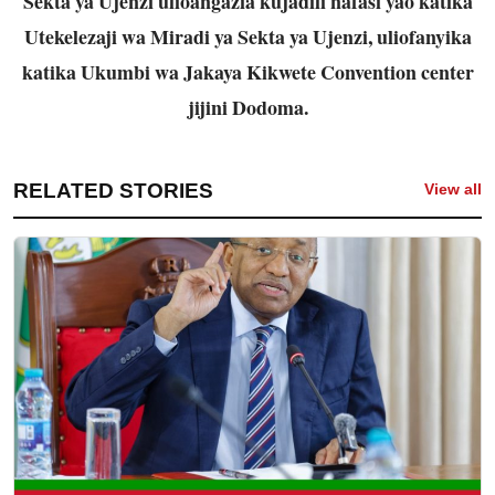
Sekta ya Ujenzi ulioangazia kujadili nafasi yao katika
Utekelezaji wa Miradi ya Sekta ya Ujenzi, uliofanyika
katika Ukumbi wa Jakaya Kikwete Convention center
jijini Dodoma.
RELATED STORIES
View all