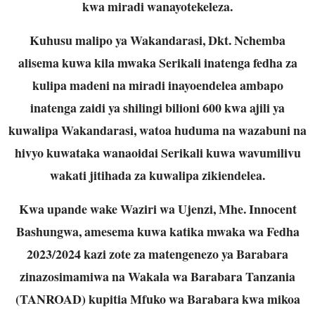
kwa miradi wanayotekeleza.
Kuhusu malipo ya Wakandarasi, Dkt. Nchemba
alisema kuwa kila mwaka Serikali inatenga fedha za
kulipa madeni na miradi inayoendelea ambapo
inatenga zaidi ya shilingi bilioni 600 kwa ajili ya
kuwalipa Wakandarasi, watoa huduma na wazabuni na
hivyo kuwataka wanaoidai Serikali kuwa wavumilivu
wakati jitihada za kuwalipa zikiendelea.
Kwa upande wake Waziri wa Ujenzi, Mhe. Innocent
Bashungwa, amesema kuwa katika mwaka wa Fedha
2023/2024 kazi zote za matengenezo ya Barabara
zinazosimamiwa na Wakala wa Barabara Tanzania
(TANROAD) kupitia Mfuko wa Barabara kwa mikoa