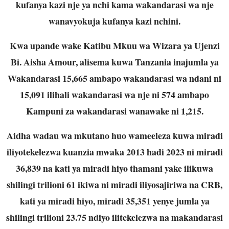
kufanya kazi nje ya nchi kama wakandarasi wa nje
wanavyokuja kufanya kazi nchini.
Kwa upande wake Katibu Mkuu wa Wizara ya Ujenzi
Bi. Aisha Amour, alisema kuwa Tanzania inajumla ya
Wakandarasi 15,665 ambapo wakandarasi wa ndani ni
15,091 ilihali wakandarasi wa nje ni 574 ambapo
Kampuni za wakandarasi wanawake ni 1,215.
Aidha wadau wa mkutano huo wameeleza kuwa miradi
iliyotekelezwa kuanzia mwaka 2013 hadi 2023 ni miradi
36,839 na kati ya miradi hiyo thamani yake ilikuwa
shilingi trilioni 61 ikiwa ni miradi iliyosajiriwa na CRB,
kati ya miradi hiyo, miradi 35,351 yenye jumla ya
shilingi trilioni 23.75 ndiyo ilitekelezwa na makandarasi