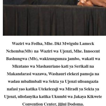
Waziri wa Fedha, Mhe. Dkt Mwigulu Lameck
Nchemba(Mb)
na
Waziri wa
Ujenzi
, Mhe. Innocent
Bashungwa (Mb)
, wakizungumza jambo,
wakati wa
Mkutano wa Mashauriano kati ya Serikali na
Makandarasi wazawa, Washauri elekezi pamoja na
wadau mbalimbali wa Sekta ya Ujenzi ulioangazia
nafasi yao katika Utekelezaji wa Miradi ya Sekta ya
Ujenzi, uliofanyika katika Ukumbi wa Jakaya Kikwete
Convention Center, jijini Dodoma.