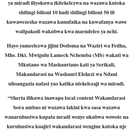
ya miradi iliyokuwa ikitekelezwa na wazawa kutoka
shilingi bilioni 10 hadi shilingi bilioni 50 ili
kuwawezesha wazawa kunufaika na kuwafanya wawe
walipakodi wakubwa kwa maendeleo ya nchi.
Hayo yameelezwa jijini Dodoma na Waziri wa Fedha,
Mhe. Dkt. Mwigulu Lameck Nchemba (Mb) wakati wa
Mkutano wa Mashauriano kati ya Serikali,
Makandarasi na Washauri Elekezi wa Ndani
ulioangazia nafasi yao katika utekelezaji wa miradi.
“Sheria ilikuwa inawapa local content Wakandarasi
bora ambao ni wazawa lakini kwa sasa wazawa
wanaruhusiwa kupata mradi wenye ukubwa wowote na
kuruhusiwa kuajiri wakandarasi wengine kutoka nje