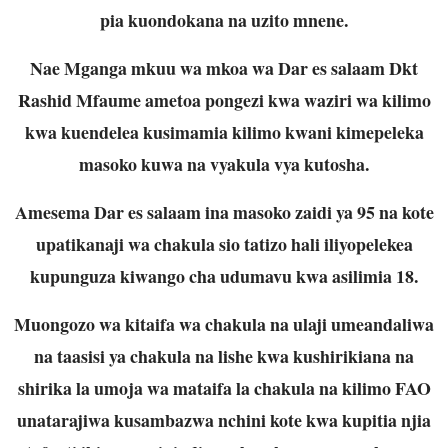
pia kuondokana na uzito mnene.
Nae Mganga mkuu wa mkoa wa Dar es salaam Dkt
Rashid Mfaume ametoa pongezi kwa waziri wa kilimo
kwa kuendelea kusimamia kilimo kwani kimepeleka
masoko kuwa na vyakula vya kutosha.
Amesema Dar es salaam ina masoko zaidi ya 95 na kote
upatikanaji wa chakula sio tatizo hali iliyopelekea
kupunguza kiwango cha udumavu kwa asilimia 18.
Muongozo wa kitaifa wa chakula na ulaji umeandaliwa
na taasisi ya chakula na lishe kwa kushirikiana na
shirika la umoja wa mataifa la chakula na kilimo FAO
unatarajiwa kusambazwa nchini kote kwa kupitia njia