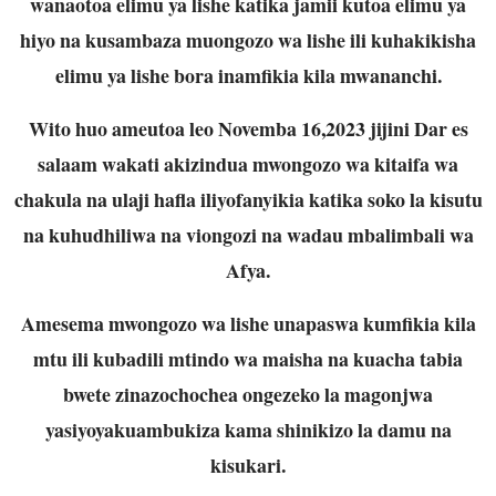
wanaotoa elimu ya lishe katika jamii kutoa elimu ya
hiyo na kusambaza muongozo wa lishe ili kuhakikisha
elimu ya lishe bora inamfikia kila mwananchi.
Wito huo ameutoa leo Novemba 16,2023 jijini Dar es
salaam wakati akizindua mwongozo wa kitaifa wa
chakula na ulaji hafla iliyofanyikia katika soko la kisutu
na kuhudhiliwa na viongozi na wadau mbalimbali wa
Afya.
Amesema mwongozo wa lishe unapaswa kumfikia kila
mtu ili kubadili mtindo wa maisha na kuacha tabia
bwete zinazochochea ongezeko la magonjwa
yasiyoyakuambukiza kama shinikizo la damu na
kisukari.