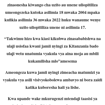
zinaonesha kiwango cha uzito au unene uliopitiliza
umeongezeka kutoka asilimia 18 mwaka 2004 mpaka
kufikia asilimia 36 mwaka 2022 huku wanaume wenye
uzito uliopitiliza unene ni asilimia 17.
“Takwimu hizo kwa kiasi kikubwa zinasababishwa na
ulaji usiofaa kwani jamii nyingi za Kitanzania bado
ulaji wetu unatumia vyakula vya aina moja au mbili
kukamilisha mlo”amesema
Ameongeza kuwa jamii nyingi zimeacha matumizi ya
vyakula vya asili visivyokobolewa ambavyo ni bora zaidi
katika kuboresha hali ya lishe.
Kwa upande wake mkurugenzi mtendaji taasisi ya