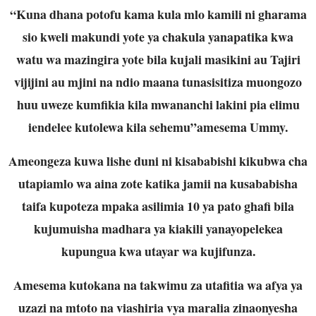
“Kuna dhana potofu kama kula mlo kamili ni gharama
sio kweli makundi yote ya chakula yanapatika kwa
watu wa mazingira yote bila kujali masikini au Tajiri
vijijini au mjini na ndio maana tunasisitiza muongozo
huu uweze kumfikia kila mwananchi lakini pia elimu
iendelee kutolewa kila sehemu”amesema Ummy.
Ameongeza kuwa lishe duni ni kisababishi kikubwa cha
utapiamlo wa aina zote katika jamii na kusababisha
taifa kupoteza mpaka asilimia 10 ya pato ghafi bila
kujumuisha madhara ya kiakili yanayopelekea
kupungua kwa utayar wa kujifunza.
Amesema kutokana na takwimu za utafitia wa afya ya
uzazi na mtoto na viashiria vya maralia zinaonyesha