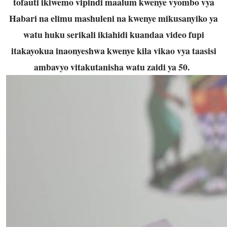
tofauti ikiwemo vipindi maalum kwenye vyombo vya
Habari na elimu mashuleni na kwenye mikusanyiko ya
watu huku serikali ikiahidi kuandaa video fupi
itakayokua inaonyeshwa kwenye kila vikao vya taasisi
ambavyo vitakutanisha watu zaidi ya 50.