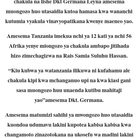
chakula na lishe Dkt Germana Leyna amesema
muongozo huo utasaidia kutoa hamasa kwa wananchi
kutumia vyakula vinavyopatikana kwenye maeneo yao.
Amesema Tanzania imekua nchi ya 12 kati ya nchi 56
Afrika yenye miongozo ya chakula ambapo jitihada
hizo zimechagizwa na Rais Samia Suluhu Hassan.
“Kiu kubwa ya watanzania ilikuwa ni kufahamu ale
chakula kipi kwa mchanganuo upi na kwa kiasi gani
sasa muongozo huu unaenda kutibu mahitaji
yao”amesema Dkt. Germana.
Amesema matumizi sahihi ya mwongozo huo utasaidia
kuondoa udumavu lakini kupotea kabisa kabisa kwa
changamoto zinazotokana na ukosefu wa madini lakini