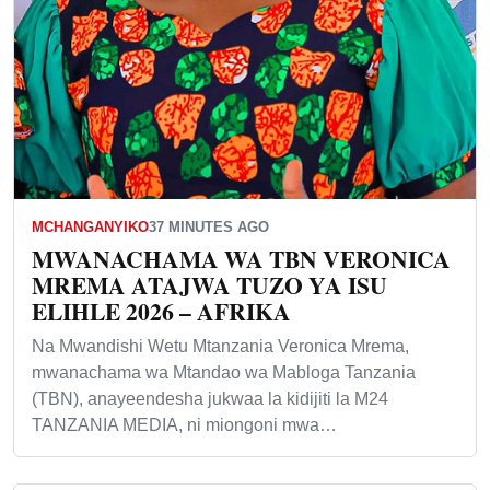
MCHANGANYIKO
37 MINUTES AGO
MWANACHAMA WA TBN VERONICA
MREMA ATAJWA TUZO YA ISU
ELIHLE 2026 – AFRIKA
Na Mwandishi Wetu Mtanzania Veronica Mrema,
mwanachama wa Mtandao wa Mabloga Tanzania
(TBN), anayeendesha jukwaa la kidijiti la M24
TANZANIA MEDIA, ni miongoni mwa…