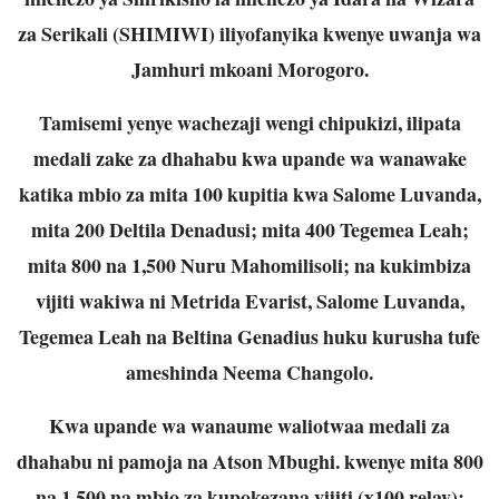
za Serikali (SHIMIWI) iliyofanyika kwenye uwanja wa
Jamhuri mkoani Morogoro.
Tamisemi yenye wachezaji wengi chipukizi, ilipata
medali zake za dhahabu kwa upande wa wanawake
katika mbio za mita 100 kupitia kwa Salome Luvanda,
mita 200 Deltila Denadusi; mita 400 Tegemea Leah;
mita 800 na 1,500 Nuru Mahomilisoli; na kukimbiza
vijiti wakiwa ni Metrida Evarist, Salome Luvanda,
Tegemea Leah na Beltina Genadius huku kurusha tufe
ameshinda Neema Changolo.
Kwa upande wa wanaume waliotwaa medali za
dhahabu ni pamoja na Atson Mbughi. kwenye mita 800
na 1,500 na mbio za kupokezana vijiti (x100 relay);