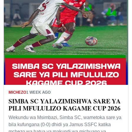
MICHEZO
1 WEEK AGO
SIMBA SC YALAZIMISHWA SARE YA
PILI MFULULIZO KAGAME CUP 2026
Wekundu wa Msimbazi, Simba SC, wametoka sare ya
bila kufungana (0-0) dhidi ya Jamus SSFC katika
mchezo wa hatua ya makundi wa michuano ya…