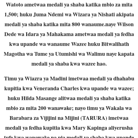
Watoto ametwaa medali ya shaba katika mbio za mita
1,500; huku Juma Ndemi wa Wizara ya Nishati akipata
medali ya shaba katika mita 800 wanaume.naye Wilson
Dede wa Idara ya Mahakama ametwaa medali ya fedha
kwa upande wa wanaume Wazee huku Bitwalihath
Magotha wa Tume ya Utumishi wa Walimu naye kapata
medali ya shaba kwa wazee hao.
Timu ya Wiazra ya Madini imetwaa medali ya dhahabu
kupitia kwa Veneranda Charles kwa upande wa wazee;
huku Hilda Masange alitwaa medali ya shaba katika
mbio za mita 200 wanawake; nayo timu ya Wakala wa
Barabara za Vijijini na Mijini (TARURA) imetwaa
medali ya fedha kupitia kwa Mary Kapinga aliyerusha
tufe kwa wanawake na pia medali ya shaba kwa upande