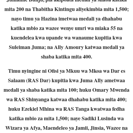
mita 200 na Thabitha Kintingu aliyekimbia mita 1,500;
nayo timu ya Hazina imetwaa medali ya dhahabu
katika mbio za wazee wenye umri wa miaka 55 na
kuendelea kwa upande wa wanaume kupitia kwa
Suleiman Juma; na Ally Amoury katwaa medali ya
shaba katika mita 400.
Timu nyingine ni Ofisi ya Mkuu wa Mkoa wa Dar es
Salaam (RAS Dar) kupitia kwa Juma Ally ametwaa
medali ya shaba katika mita 100; huku Omary Mwenda
wa RAS Shinyanga katwaa dhahabu katika mita 400;
huku Ezekiel Mhina wa RAS Tanga kwatwaa fedha
katika mbio za mita 1,500; naye Sadiki Lusinda wa
Wizara ya Afya, Maendeleo ya Jamii, Jinsia, Wazee na