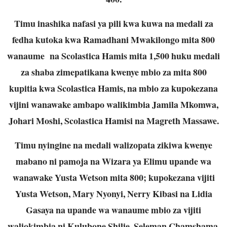
Timu inashika nafasi ya pili kwa kuwa na medali za
fedha kutoka kwa Ramadhani Mwakilongo mita 800
wanaume na Scolastica Hamis mita 1,500 huku medali
za shaba zimepatikana kwenye mbio za mita 800
kupitia kwa Scolastica Hamis, na mbio za kupokezana
vijini wanawake ambapo walikimbia Jamila Mkomwa,
Johari Moshi, Scolastica Hamisi na Magreth Massawe.
Timu nyingine na medali walizopata zikiwa kwenye
mabano ni pamoja na Wizara ya Elimu upande wa
wanawake Yusta Wetson mita 800; kupokezana vijiti
Yusta Wetson, Mary Nyonyi, Nerry Kibasi na Lidia
Gasaya na upande wa wanaume mbio za vijiti
waliokimbia ni Kulubone Shilie, Seleman Chamshama,