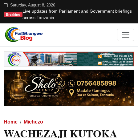
Saturday, August 8, 2026
Live updates from Parliament and Government briefings
Breaking
across Tanzania
Home
Michezo
WACHEZAJI KUTOKA