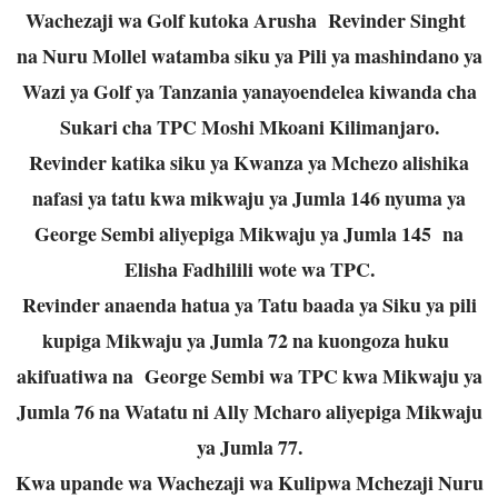
Wachezaji wa Golf kutoka Arusha Revinder Singht
na Nuru Mollel watamba siku ya Pili ya mashindano ya
Wazi ya Golf ya Tanzania yanayoendelea kiwanda cha
Sukari cha TPC Moshi Mkoani Kilimanjaro.
Revinder katika siku ya Kwanza ya Mchezo alishika
nafasi ya tatu kwa mikwaju ya Jumla 146 nyuma ya
George Sembi aliyepiga Mikwaju ya Jumla 145 na
Elisha Fadhilili wote wa TPC.
Revinder anaenda hatua ya Tatu baada ya Siku ya pili
kupiga Mikwaju ya Jumla 72 na kuongoza huku
akifuatiwa na George Sembi wa TPC kwa Mikwaju ya
Jumla 76 na Watatu ni Ally Mcharo aliyepiga Mikwaju
ya Jumla 77.
Kwa upande wa Wachezaji wa Kulipwa Mchezaji Nuru