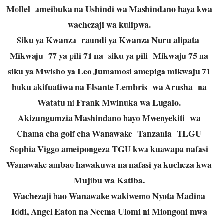
Mollel ameibuka na Ushindi wa Mashindano haya kwa
wachezaji wa kulipwa.
Siku ya Kwanza raundi ya Kwanza Nuru alipata
Mikwaju 77 ya pili 71 na siku ya pili Mikwaju 75 na
siku ya Mwisho ya Leo Jumamosi amepiga mikwaju 71
huku akifuatiwa na Elsante Lembris wa Arusha na
Watatu ni Frank Mwinuka wa Lugalo.
Akizungumzia Mashindano hayo Mwenyekiti wa
Chama cha golf cha Wanawake Tanzania TLGU
Sophia Viggo ameipongeza TGU kwa kuawapa nafasi
Wanawake ambao hawakuwa na nafasi ya kucheza kwa
Mujibu wa Katiba.
Wachezaji hao Wanawake wakiwemo Nyota Madina
Iddi, Angel Eaton na Neema Ulomi ni Miongoni mwa