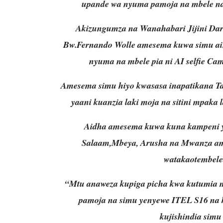
upande wa nyuma pamoja na mbele na 
Akizungumza na Wanahabari Jijini Dar
Bw.Fernando Wolle amesema kuwa simu ain
nyuma na mbele pia ni AI selfie Ca
Amesema simu hiyo kwasasa inapatikana T
yaani kuanzia laki moja na sitini mpaka 
Aidha amesema kuwa kuna kampeni ya
Salaam,Mbeya, Arusha na Mwanza am
watakaotembele
“Mtu anaweza kupiga picha kwa kutumia
pamoja na simu yenyewe ITEL S16 na 
kujishindia sim