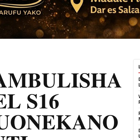
TAMBULISHA
EL S16
UONEKANO