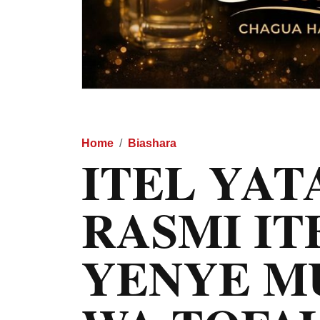
Home
Biashara
ITEL YA
RASMI IT
YENYE M