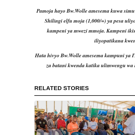
Pamoja hayo Bw.Wolle amesema kuwa simu 
Shilingi elfu moja (1,000/=) ya pesa ul
kampeni ya mwezi mmoja. Kampeni iki
iliyopatikana kwe
Hata hivyo Bw.Wolle amesema kampuni ya 
za batani kwenda katika ulimwengu wa k
RELATED STORIES