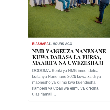
BIASHARA
11 HOURS AGO
NMB YAIGEUZA NANENANE
KUWA DARASA LA FURSA,
MAARIFA NA UWEZESHAJI
DODOMA: Benki ya NMB imeendelea
kuifanya Nanenane 2026 kuwa zaidi ya
maonesho ya kilimo kwa kuendesha
kampeni ya utoaji wa elimu ya kifedha,
ujasiriamali…