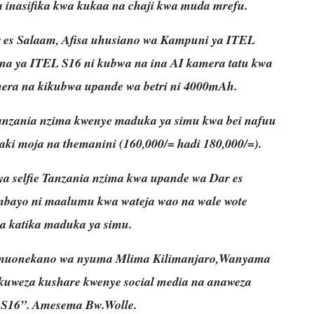
inasifika kwa kukaa na chaji kwa muda mrefu.
 es Salaam, Afisa uhusiano wa Kampuni ya ITEL
a ya ITEL S16 ni kubwa na ina AI kamera tatu kwa
mera na kikubwa upande wa betri ni 4000mAh.
anzania nzima kwenye maduka ya simu kwa bei nafuu
laki moja na themanini (160,000/= hadi 180,000/=).
 selfie Tanzania nzima kwa upande wa Dar es
bayo ni maalumu kwa wateja wao na wale wote
a katika maduka ya simu.
 muonekano wa nyuma Mlima Kilimanjaro,Wanyama
kuweza kushare kwenye social media na anaweza
u S16”. Amesema Bw.Wolle.