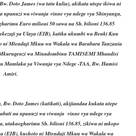
. Doto James (wa tatu kulia), akikata utepe ikiwa ni
na upanuzi wa viwanja vinne vya ndege vya Shinyanga,
arimu Euro milioni 50 sawa na Sh. bilioni 136.85
ekezaji ya Ulaya (EIB), katika ukumbi wa Benki Kuu
oto ni Mtendaji Mkuu wa Wakala wa Barabara Tanzania
, Mkurugenzi wa Miundombinu TAMISEMI Mhandisi
u Mamlaka ya Viwanja vya Ndege -TAA, Bw. Hamisi
Amiri.
Bw. Doto James (katikati), akijiandaa kukata utepe
rabati na upanuzi wa viwanja vinne vya ndege vya
 utakaogharimu Sh. bilioni 136.85, zikiwa ni mkopo
ya (EIB), kushoto ni Mtendaji Mkuu wa Wakala wa