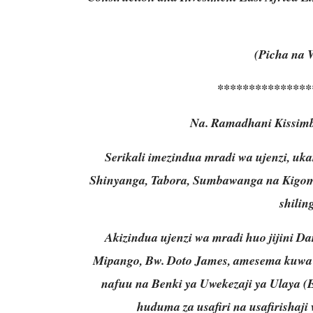
(Picha na 
***************
Na. Ramadhani Kissimb
Serikali imezindua mradi wa ujenzi, uka
Shinyanga, Tabora, Sumbawanga na Kigoma
shiling
Akizindua ujenzi wa mradi huo jijini D
Mipango, Bw. Doto James, amesema kuwa 
nafuu na Benki ya Uwekezaji ya Ulaya (
huduma za usafiri na usafirishaji