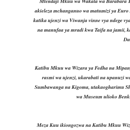
Mtendaji Mkuu wa Wakala wa Barabara T
akieleza mchanganuo wa matumizi ya Euro mi
katika ujenzi wa Viwanja vinne vya ndege 
na manufaa ya mradi kwa Taifa na jamii, k
Da
Katibu Mkuu wa Wizara ya Fedha na Mipang
rasmi wa ujenzi, ukarabati na upanuzi w
Sumbawanga na Kigoma, utakaogharimu Sh. b
wa Museum ulioko Benki
Meza Kuu ikiongozwa na Katibu Mkuu Wiza