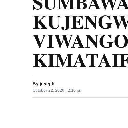
SUMBAW
KUJENGW
VIWANGO
KIMATAI
By
joseph
October 22, 2020 | 2:10 pm