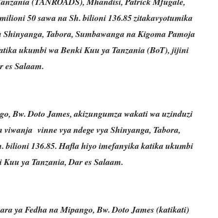
anzania (TANROADS), Mhandisi, Patrick Mfugale,
lioni 50 sawa na Sh. bilioni 136.85 zitakavyotumika
vya Shinyanga, Tabora, Sumbawanga na Kigoma Pamoja
atika ukumbi wa Benki Kuu ya Tanzania (BoT), jijini
r es Salaam.
o, Bw. Doto James, akizungumza wakati wa uzinduzi
a viwanja vinne vya ndege vya Shinyanga, Tabora,
ilioni 136.85. Hafla hiyo imefanyika katika ukumbi
 Kuu ya Tanzania, Dar es Salaam.
ra ya Fedha na Mipango, Bw. Doto James (katikati)