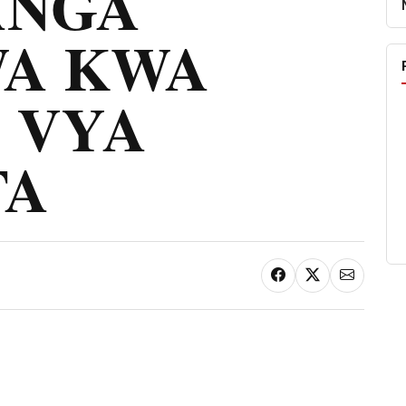
ANGA
A KWA
 VYA
FA