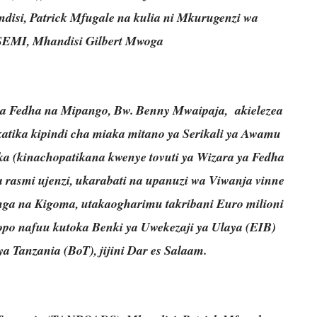
si, Patrick Mfugale na kulia ni Mkurugenzi wa
MI, Mhandisi Gilbert Mwoga
a Fedha na Mipango, Bw. Benny Mwaipaja, akielezea
katika kipindi cha miaka mitano ya Serikali ya Awamu
ika (kinachopatikana kwenye tovuti ya Wizara ya Fedha
a rasmi ujenzi, ukarabati na upanuzi wa Viwanja vinne
ga na Kigoma, utakaogharimu takribani Euro milioni
kopo nafuu kutoka Benki ya Uwekezaji ya Ulaya (EIB)
 Tanzania (BoT), jijini Dar es Salaam.