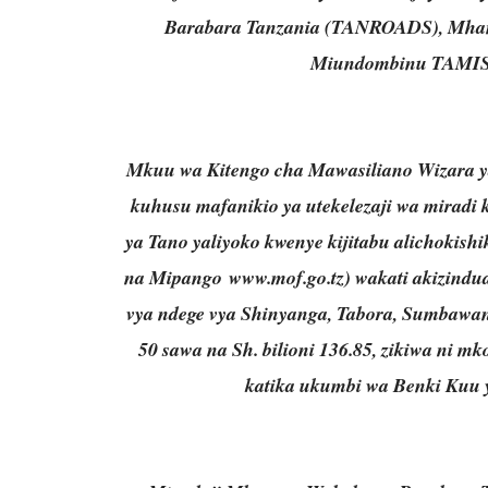
Barabara Tanzania (TANROADS), Mhandi
Miundombinu TAMISE
Mkuu wa Kitengo cha Mawasiliano Wizara y
kuhusu mafanikio ya utekelezaji wa miradi 
ya Tano yaliyoko kwenye kijitabu alichokish
na Mipango
www.mof.go.tz
) wakati akizindu
vya ndege vya Shinyanga, Tabora, Sumbawan
50 sawa na Sh. bilioni 136.85, zikiwa ni m
katika ukumbi wa Benki Kuu ya