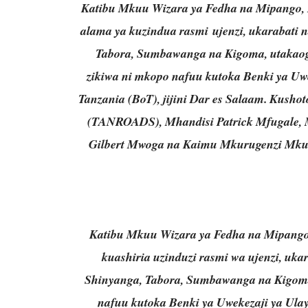
Katibu Mkuu Wizara ya Fedha na Mipango, Bw
alama ya kuzindua rasmi ujenzi, ukarabati 
Tabora, Sumbawanga na Kigoma, utakaogh
zikiwa ni mkopo nafuu kutoka Benki ya Uw
Tanzania (BoT), jijini Dar es Salaam. Kush
(TANROADS), Mhandisi Patrick Mfugale
Gilbert Mwoga na Kaimu Mkurugenzi Mku
Katibu Mkuu Wizara ya Fedha na Mipango, 
kuashiria uzinduzi rasmi wa ujenzi, uka
Shinyanga, Tabora, Sumbawanga na Kigoma,
nafuu kutoka Benki ya Uwekezaji ya Ula