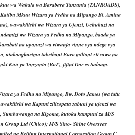
i Mkuu wa Wakala wa Barabara Tanzania (TANROADS),
u Katibu Mkuu Wizara ya Fedha na Mipango Bi. Amina
a), wawakilishi wa Wizara ya Ujenzi, Uchukuzi na
damizi wa Wizara ya Fedha na Mipango, baada ya
karabati na upanuzi wa viwanja vinne vya ndege vya
, utakaogharimu takribani Euro milioni 50 sawa na
enki Kuu ya Tanzania (BoT), jijini Dar es Salaam.
zara ya Fedha na Mipango, Bw. Doto James (wa tatu
awakilishi wa Kapuni zilizopata zabuni ya ujenzi wa
ra, Sumbawanga na Kigoma, kutoka kampuni za M/S
n Group Ltd (Chico); M/S Sino- Shine Overseas
mited na Beijing International Corporation Group C.