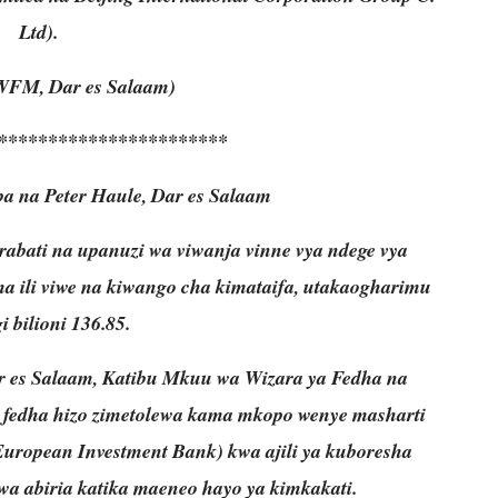
Ltd).
WFM, Dar es Salaam)
***********************
a na Peter Haule, Dar es Salaam
rabati na upanuzi wa viwanja vinne vya ndege vya
 ili viwe na kiwango cha kimataifa, utakaogharimu
i bilioni 136.85.
ar es Salaam, Katibu Mkuu wa Wizara ya Fedha na
fedha hizo zimetolewa kama mkopo wenye masharti
European Investment Bank) kwa ajili ya kuboresha
 wa abiria katika maeneo hayo ya kimkakati.