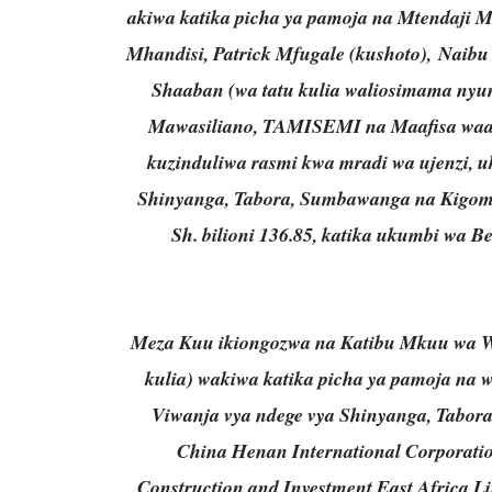
akiwa katika picha ya pamoja na Mtendaj
Mhandisi, Patrick Mfugale (kushoto), Naib
Shaaban (wa tatu kulia waliosimama nyum
Mawasiliano, TAMISEMI na Maafisa waan
kuzinduliwa rasmi kwa mradi wa ujenzi, u
Shinyanga, Tabora, Sumbawanga na Kigoma
Sh. bilioni 136.85, katika ukumbi wa B
Meza Kuu ikiongozwa na Katibu Mkuu wa Wi
kulia) wakiwa katika picha ya pamoja na w
Viwanja vya ndege vya Shinyanga, Tabo
China Henan International Corporatio
Construction and Investment East Africa Li