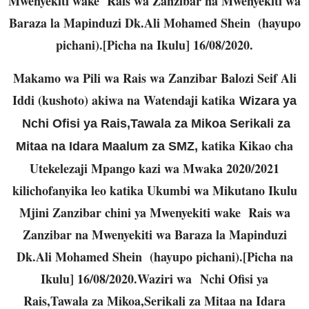
Mwenyekiti wake Rais wa Zanzibar na Mwenyekiti wa
Baraza la Mapinduzi Dk.Ali Mohamed Shein (hayupo
pichani).[Picha na Ikulu] 16/08/2020
.
Makamo wa Pili wa Rais wa Zanzibar Balozi Seif Ali
Iddi (kushoto) akiwa na Watendaji katika
Wizara ya
Nchi Ofisi ya Rais,Tawala za Mikoa Serikali za
katika Kikao cha
Mitaa na Idara Maalum za SMZ,
Utekelezaji Mpango kazi wa Mwaka 2020/2021
kilichofanyika leo katika Ukumbi wa Mikutano Ikulu
Mjini Zanzibar chini ya Mwenyekiti wake Rais wa
Zanzibar na Mwenyekiti wa Baraza la Mapinduzi
Dk.Ali Mohamed Shein (hayupo pichani).[Picha na
Ikulu] 16/08/2020.
Waziri wa
Nchi Ofisi ya
Rais,Tawala za Mikoa,Serikali za Mitaa na Idara