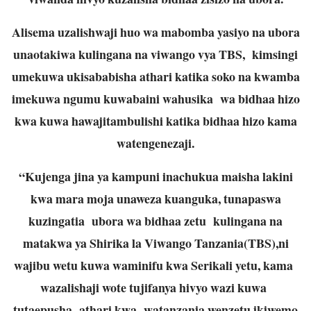
Alisema uzalishwaji huo wa mabomba yasiyo na ubora
unaotakiwa kulingana na viwango vya TBS, kimsingi
umekuwa ukisababisha athari katika soko na kwamba
imekuwa ngumu kuwabaini wahusika wa bidhaa hizo
kwa kuwa hawajitambulishi katika bidhaa hizo kama
watengenezaji.
“Kujenga jina ya kampuni inachukua maisha lakini
kwa mara moja unaweza kuanguka, tunapaswa
kuzingatia ubora wa bidhaa zetu kulingana na
matakwa ya Shirika la Viwango Tanzania(TBS),ni
wajibu wetu kuwa waminifu kwa Serikali yetu, kama
wazalishaji wote tujifanya hivyo wazi kuwa
tutaepusha athari kwa watanzania wenzetu ikiwemo