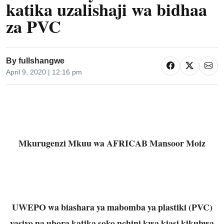
katika uzalishaji wa bidhaa
za PVC
By
fullshangwe
April 9, 2020 | 12:16 pm
Mkurugenzi Mkuu wa AFRICAB Mansoor Moiz
UWEPO wa biashara ya mabomba ya plastiki (PVC)
yasiyo na ubora katika soko nchini kwa kiasi kikubwa