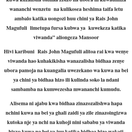
wananchi wenzetu na kulikosea heshima taifa letu
ambalo katika uongozi huu chini ya Rais John
Magufuli limetupa fursa kubwa ya kuwekeza katika
viwanda” aliongeza Mansoor
Hivi karibuni Rais John Magufuli alitoa rai kwa wenye
viwanda hao kuhakikisha wanazalisha bidhaa zenye
ubora pamoja na kuangalia uwezekano wa kuwa na bei
ya chini ya bidhaa hizo ili kulinda soko la ndani
sambamba na kumwezesha mwananchi kumudu.
Alisema ni ajabu kwa bidhaa zinazozalishwa hapa
nchini kuwa na bei ya ghali zaidi ya zile zinazoingizwa
kutoka nje ya nchi na kuhoji nini sababu ya viwanda
hivyo kuwa na bei ya juu katika bidhaa hizo wakati