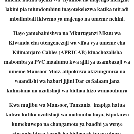
lakini pia miundombinu inayotekelezwa katika miradi
mbalimbali ikiwemo ya majengo na umeme nchini.
Hayo yamebainishwa na Mkurugenzi Mkuu wa
Kiwanda cha utengenezaji wa vifaa vya umeme cha
Kilimanjaro Cables (AFRICAB) kinachozalisha
mabomba ya PVC maalumu kwa ajili ya usambazaji wa
umeme Mansoor Moiz, alipokuwa akizungumza na
waandishi wa habari jijini Dar es Salaam jana
kuhusiana na uzalishaji wa bidhaa hizo wanaoufanya
Kwa mujibu wa Mansoor, Tanzania inapiga hatua
kubwa katika uzalishaji wa mabomba hayo, isipokuwa
kumekuwepo na changamoto ya baadhi ya wenye
viwanda hivyo kuzalisha bidhaa zisizo na ubora.