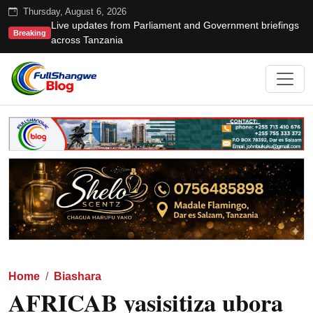
Thursday, August 6, 2026
Live updates from Parliament and Government briefings
Breaking
across Tanzania
Home
Biashara
AFRICAB yasisitiza ubora