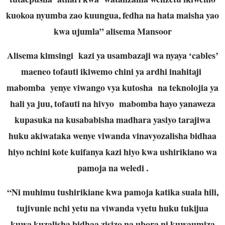
kuokoa nyumba zao kuungua, fedha na hata maisha yao
kwa ujumla” alisema Mansoor
Alisema kimsingi kazi ya usambazaji wa nyaya ‘cables’
maeneo tofauti ikiwemo chini ya ardhi inahitaji
mabomba yenye viwango vya kutosha na teknolojia ya
hali ya juu, tofauti na hivyo mabomba hayo yanaweza
kupasuka na kusababisha madhara yasiyo tarajiwa
huku akiwataka wenye viwanda vinavyozalisha bidhaa
hiyo nchini kote kuifanya kazi hiyo kwa ushirikiano wa
pamoja na weledi .
“Ni muhimu tushirikiane kwa pamoja katika suala hili,
tujivunie nchi yetu na viwanda vyetu huku tukijua
kuwa kuzalisha bidhaa zisizo na ubora ni kuwaumiza