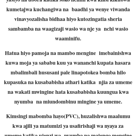
kumetajwa kuchangiwa na baadhi ya wenye viwanda
vinavyozalisha bidhaa hiyo kutozingatia sheria
sambamba na waagizaji wasio wa nje ya nchi wasio
waaminifu.
Hatua hiyo pamoja na mambo mengine imebainishwa
kuwa moja ya sababu kuu ya wananchi kupata hasara
mbalimbali hususani pale linapotokea bomba hilo
kupasuka na kusababisha athari katika njia za umeme
na wakati mwingine hata kusababisha kuungua kwa
nyumba na miundombinu mingine ya umeme.
Kimsingi mabomba hayo(PVC), huzalishwa maalumu
kwa ajili ya matumizi ya usafirishaji wa nyaya za
umeme katika ujenzi wa nyumba na majengo mengine