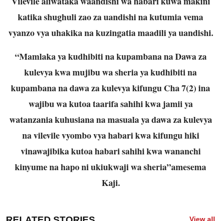
Vilevile aliwataka waandishi wa habari kuwa makini
katika shughuli zao za uandishi na kutumia vema
vyanzo vya uhakika na kuzingatia maadili ya uandishi.
“Mamlaka ya kudhibiti na kupambana na Dawa za
kulevya kwa mujibu wa sheria ya kudhibiti na
kupambana na dawa za kulevya kifungu Cha 7(2) ina
wajibu wa kutoa taarifa sahihi kwa jamii ya
watanzania kuhusiana na masuala ya dawa za kulevya
na vilevile vyombo vya habari kwa kifungu hiki
vinawajibika kutoa habari sahihi kwa wananchi
kinyume na hapo ni ukiukwaji wa sheria”amesema
Kaji.
RELATED STORIES
View all