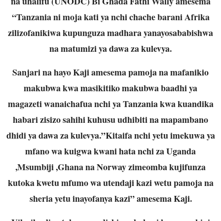
na uhalifu (UNODC) Bi Ghada Fathi Wally amesema
“Tanzania ni moja kati ya nchi chache barani Afrika
zilizofanikiwa kupunguza madhara yanayosababishwa
na matumizi ya dawa za kulevya.
Sanjari na hayo Kaji amesema pamoja na mafanikio
makubwa kwa masikitiko makubwa baadhi ya
magazeti wanaichafua nchi ya Tanzania kwa kuandika
habari zisizo sahihi kuhusu udhibiti na mapambano
dhidi ya dawa za kulevya.”Kitaifa nchi yetu imekuwa ya
mfano wa kuigwa kwani hata nchi za Uganda
,Msumbiji ,Ghana na Norway zimeomba kujifunza
kutoka kwetu mfumo wa utendaji kazi wetu pamoja na
sheria yetu inayofanya kazi” amesema Kaji.