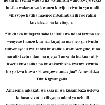
husika wakawa wa kwanza kuvijua vivutio vya utalii
vilivyopo katika maeneo mbalimbali ili iwe rahisi
kuvielezea na kuvitagaza.
“Tukitaka kutagaza soko la utalii wa ndani lazima sisi
wenyewe tuanze kwanza kuyajua maeneo ya vivutio
tuliyonayo ili iwe rahisi kuwafikia watu wengine, tuna
marafiki zetu ndani na nje ya Tanzania inakua rahisi
kwetu kuwaalika na kuwakaribisha kwenye vivutio
hivyo kwa kuwa sisi wenyewe tunavijua” Amesisitiza
Dkt.Kigwangalla.
Amesema mkakati wa sasa ni wa kusambaza uelewa
kuhusu vivutio vilivyopo ndani ya nchi ili
kuwahamasisha watanzania wengi zaidi kutembelea