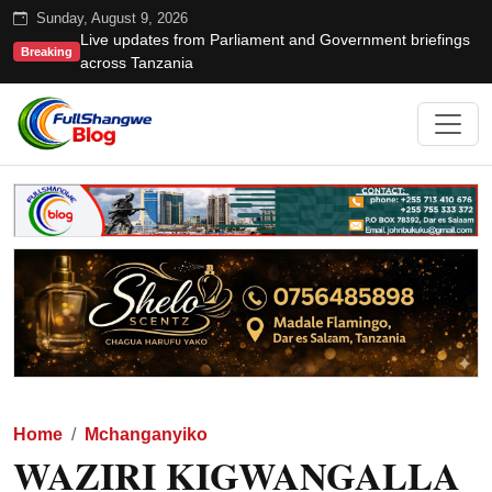
Sunday, August 9, 2026
Live updates from Parliament and Government briefings
Breaking
across Tanzania
Home
Mchanganyiko
WAZIRI KIGWANGALLA