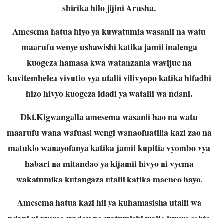
shirika hilo jijini Arusha.
Amesema hatua hiyo ya kuwatumia wasanii na watu
maarufu wenye ushawishi katika jamii inalenga
kuogeza hamasa kwa watanzania wavijue na
kuvitembelea vivutio vya utalii vilivyopo katika hifadhi
hizo hivyo kuogeza idadi ya watalii wa ndani.
Dkt.Kigwangalla amesema wasanii hao na watu
maarufu wana wafuasi wengi wanaofuatilia kazi zao na
matukio wanayofanya katika jamii kupitia vyombo vya
habari na mitandao ya kijamii hivyo ni vyema
wakatumika kutangaza utalii katika maeneo hayo.
Amesema hatua kazi hii ya kuhamasisha utalii wa
ndani ni vyema wadau na watumishi walio kweye sekta