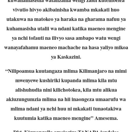
vivutio hivyo akibainisha kwamba mkakati huo
utakuwa na matokeo ya haraka na gharama nafuu ya
kuhamasisha utalii wa ndani katika maeneo mengine
ya nchi tofauti na ilivyo sasa ambapo watu wengi
wanayafahamu maeneo machache na hasa yaliyo mikoa
ya Kaskazini.
“Nilipoamua kuutangaza mlima Kilimanjaro na mimi
mwenyewe kushiriki kupanda mlima kila mtu
alishuhudia nini kilichotokea, kila mtu alikua
akiuzungumzia mlima na hii inaongeza umaarufu wa
mlima ndani ya nchi huu ni mkakati tunaotakiwa
kuutumia katika maeneo mengine” Amesema.
Dkt. Kigwangalla ameiagiza TANAPA iendelee