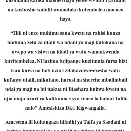
na kushusha watalii wanaotaka kutembelea maeneo
hayo.
“Hili ni eneo muhimu sana kwetu na rahisi kuuza
huduma zetu za utalii wa ndani ya maji kutokana na
uwepo wa visiwa na idadi ya watu wanaokwenda
kuvitembelea, Ni lazima tujipange kuzitumia fursa hizi
kwa kuwa na boti nzuri zitakazowawezesha watu
kufanya utalii, mikutano, harusi na sherehe mbalimbali
ndai ya maji na hii itakua ni Biashara kubwa kwetu na
njia moja nzuri ya kulitumia vizuri eneo la bahari tulilo
nalo” Amesisitiza Dkt. Kigwangalla.
Amesema ili kuitangaza hifadhi ya Taifa ya Saadani ni
lazima kuiunganisha na utalii wa fukwe ili kuwavutia