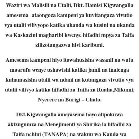
Waziri wa Malisili na Utalii, Dkt. Hamisi Kigwangalla
amesema ataongoza kampeni ya kuvitangaza vivutio
vya utalii vilivyopo katika ukanda wa kusini na ukanda
wa Kaskazini magharibi kwenye hifadhi mpya za Taifa
zilizotangazwa hivi karibuni.
Amesema kampeni hiyo itawahusisha wasanii na watu
maarufu wenye ushawishi katika jamii na inalenga
kuhamasisha utalii wa ndani na kutangaza vivutio vya
utalii vilivyo katika hifadhi za Taifa za Ruaha,Mikumi,
Nyerere na Burigi – Chato.
Dkt.Kigwangalla ameyasema hayo alipokuwa
akizugumza na Menejimenti ya Shirika la hifadhi za
Taifa nchini (TANAPA) na wakuu wa Kanda wa