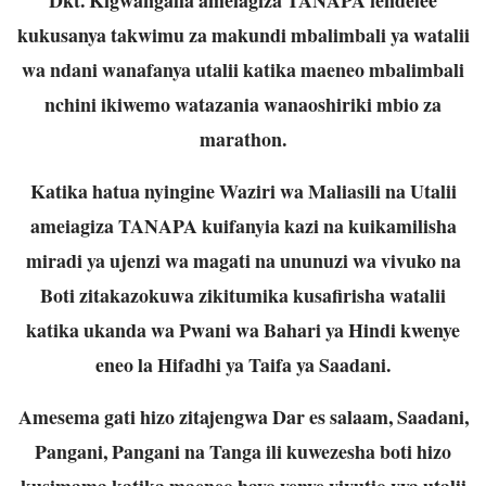
kukusanya takwimu za makundi mbalimbali ya watalii
wa ndani wanafanya utalii katika maeneo mbalimbali
nchini ikiwemo watazania wanaoshiriki mbio za
marathon.
Katika hatua nyingine Waziri wa Maliasili na Utalii
ameiagiza TANAPA kuifanyia kazi na kuikamilisha
miradi ya ujenzi wa magati na ununuzi wa vivuko na
Boti zitakazokuwa zikitumika kusafirisha watalii
katika ukanda wa Pwani wa Bahari ya Hindi kwenye
eneo la Hifadhi ya Taifa ya Saadani.
Amesema gati hizo zitajengwa Dar es salaam, Saadani,
Pangani, Pangani na Tanga ili kuwezesha boti hizo
kusimama katika maeneo hayo yenye vivutio vya utalii