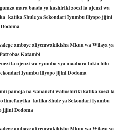
gumza mara baada ya kushiriki zoezi la ujenzi wa
a katika Shule ya Sekondari Iyumbu iliyopo jijini
Dodoma
alege ambaye aliyemwakikisha Mkuu wa Wilaya ya
Patrobas Katambi
oezi la ujenzi wa vyumba vya maabara tukio hilo
Sekondari Iyumbu iliyopo jijini Dodoma
i pamoja na wananchi walioshiriki katika zoezi la
lo limefanyika katika Shule ya Sekondari Iyumbu
o jijini Dodoma
alege ambaye aliyemwakikisha Mkuu wa Wilaya ya