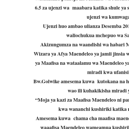
6.5 za ujenzi wa maabara katika shule ya
ujenzi wa kumwaga
Ujenzi huo ambao ulianza Desemba 201
waliochukua mchepuo wa Sa
Akizungumza na waandishi wa habari M
Wizara ya Afya Maendeleo ya jamii jinsia
ya Maafisa na wataalamu wa Maendeleo ya 
miradi kwa ufanisi 
Bw.Golwike amesema kuwa kutokana na hi
wao ili kuhakikisha miradi
“Moja ya kazi za Maafisa Maendeleo ni pa
kwa wananchi kushiriki katika
Amesema kuwa chama cha maafisa maen
waaafisa Maendeleo wameamua kushiriki