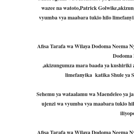
wazee na watoto,Patrick Golwike,akizun
vyumba vya maabara tukio hilo limefanyik
Afisa Tarafa wa Wilaya Dodoma Neema Ny
Dodoma 
,akizungumza mara baada ya kushiriki z
limefanyika katika Shule ya 
Sehemu ya wataalamu wa Maendeleo ya jami
ujenzi wa vyumba vya maabara tukio hi
iliyop
Afisa Tarafa wa Wilaya Dodoma Neema Ny