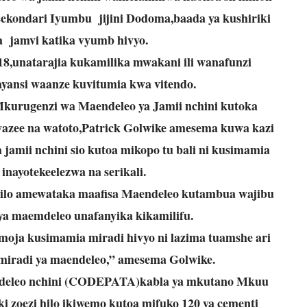
 sekondari Iyumbu jijini Dodoma,baada ya kushiriki
 jamvi katika vyumb hivyo.
8,unatarajia kukamilika mwakani ili wanafunzi
yansi waanze kuvitumia kwa vitendo.
kurugenzi wa Maendeleo ya Jamii nchini kutoka
 wazee na watoto,Patrick Golwike amesema kuwa kazi
jamii nchini sio kutoa mikopo tu bali ni kusimamia
inayotekeelezwa na serikali.
lo amewataka maafisa Maendeleo kutambua wajibu
 ya maemdeleo unafanyika kikamilifu.
moja kusimamia miradi hivyo ni lazima tuamshe ari
 miradi ya maendeleo,” amesema Golwike.
deleo nchini (CODEPATA)kabla ya mkutano Mkuu
 zoezi hilo ikiwemo kutoa mifuko 120 ya cementi