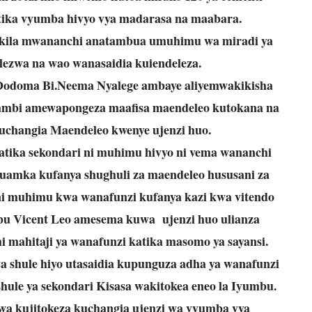
tika vyumba hivyo vya madarasa na maabara.
 kila mwananchi anatambua umuhimu wa miradi ya
lezwa na wao wanasaidia kuiendeleza.
Dodoma Bi.Neema Nyalege ambaye aliyemwakikisha
mbi amewapongeza maafisa maendeleo kutokana na
kuchangia Maendeleo kwenye ujenzi huo.
ka sekondari ni muhimu hivyo ni vema wananchi
uamka kufanya shughuli za maendeleo hususani za
i muhimu kwa wanafunzi kufanya kazi kwa vitendo
bu Vicent Leo amesema kuwa ujenzi huo ulianza
 mahitaji ya wanafunzi katika masomo ya sayansi.
 shule hiyo utasaidia kupunguza adha ya wanafunzi
shule ya sekondari Kisasa wakitokea eneo la Iyumbu.
a kujitokeza kuchangia ujenzi wa vyumba vya