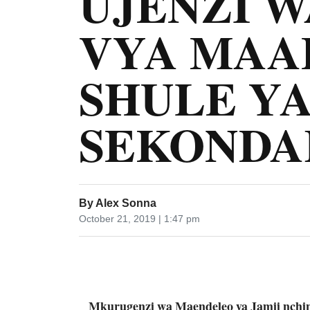
UJENZI 
VYA MAA
SHULE Y
SEKONDA
By
Alex Sonna
October 21, 2019 | 1:47 pm
Mkurugenzi wa Maendeleo ya Jamii nchini