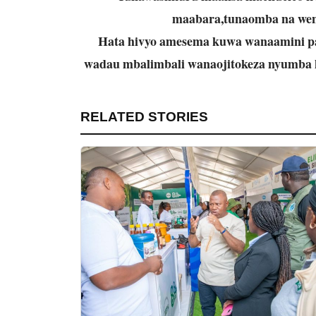
maabara,tunaomba na weng
Hata hivyo amesema kuwa wanaamini pa
wadau mbalimbali wanaojitokeza nyumba h
RELATED STORIES