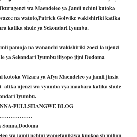
urugenzi wa Maendeleo ya Jamii nchini kutoka
wazee na watoto,Patrick Golwike wakishiriki katika
ra katika shule ya Sekondari Iyumbu.
ii pamoja na wananchi wakishiriki zoezi la ujenzi
e ya Sekondari Iyumbu iliyopo jijni Dodoma
 kutoka Wizara ya Afya Maendeleo ya jamii jinsia
ki atika ujenzi wa vyumba vya maabara katika shule
kondari Iyumbu.
ONNA-FULLSHANGWE BLOG
………………
x Sonna,Dodoma
eo wa jamii nchini wamefanikiwa kuokoa sh milion