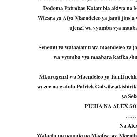
Dodoma Patrobas Katambia akiwa na Mk
Wizara ya Afya Maendeleo ya jamii jinsia 
ujenzi wa vyumba vya maaba
Sehemu ya wataalamu wa maendeleo ya jam
wa vyumba vya maabara katika shul
Mkurugenzi wa Maendeleo ya Jamii nchini
wazee na watoto,Patrick Golwike,akishiri
ya Se
PICHA NA ALEX S
……
Na.Ale
Wataalamu pamoja na Maafisa wa Maendel