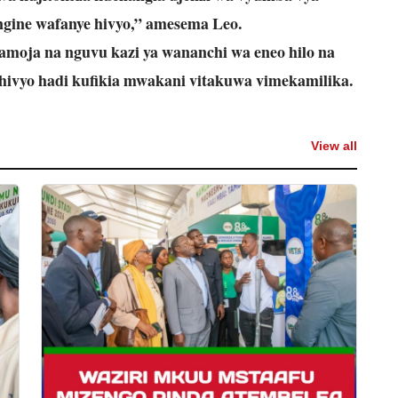
ine wafanye hivyo,” amesema Leo.
moja na nguvu kazi ya wananchi wa eneo hilo na
ivyo hadi kufikia mwakani vitakuwa vimekamilika.
View all