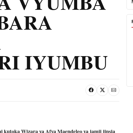
WA VYUMBA
BARA
A
RI IYUMBU
 kutoka Wizara ya Afya Maendeleo ya jamii jinsia