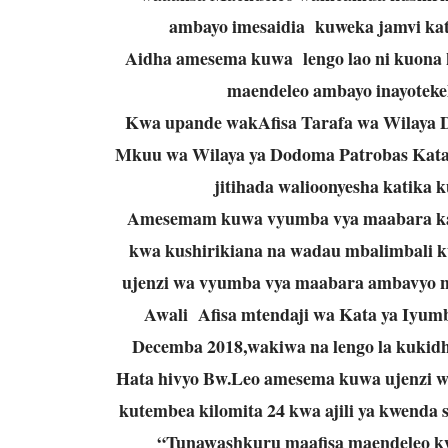
ambayo imesaidia kuweka jamvi ka
Aidha amesema kuwa lengo lao ni kuona
maendeleo ambayo inayoteke
Kwa upande wakAfisa Tarafa wa Wilaya 
Mkuu wa Wilaya ya Dodoma Patrobas Kata
jitihada walioonyesha katika 
Amesemam kuwa vyumba vya maabara kati
kwa kushirikiana na wadau mbalimbali k
ujenzi wa vyumba vya maabara ambavyo n
Awali Afisa mtendaji wa Kata ya Iyum
Decemba 2018,wakiwa na lengo la kukidhi
Hata hivyo Bw.Leo amesema kuwa ujenzi wa
kutembea kilomita 24 kwa ajili ya kwenda 
“Tunawashkuru maafisa maendeleo kw