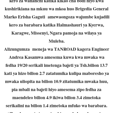
kero za wananchi katika kikao cha bodi hiyo kwa
kushirikiana na mkuu wa mkoa huo Brigedia General
Marko Erisha Gaguti amewaongoza wajumbe kujadili
kero za barabara katika Halmashauri ya Kyerwa,
Karagwe, Missenyi, Ngara pamoja na wilaya ya
Muleba.
Alizungumza meneja wa TANROAD kagera Engineer
Andrea Kasamwa amesema kuwa kwa mwaka wa
fedha 19/20 serikali imetenga bajeti ya Tsh.bilion 13.7
kati ya hizo bilion 2.7 zatatumika kulipa maboresho ya
mwaka uliopita na bilion 10.9 zitatumika mwaka huu,
pia mbali na bajeti hiyo amesema zipo fedha za
maendeleo bilion 4.9 ikiwa bilion 3.4 zimetoka
serikalini na bilion 1.4 zimetoka mfuko wa barabara.