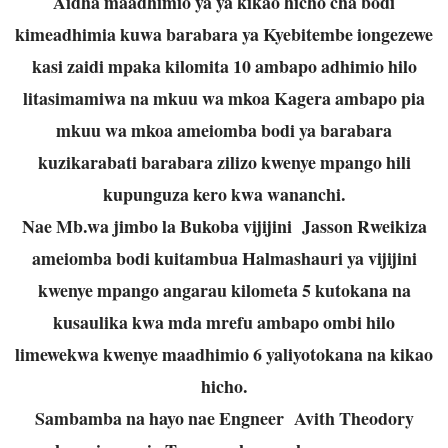
Aidha maadhimio ya ya kikao hicho cha bodi
kimeadhimia kuwa barabara ya Kyebitembe iongezewe
kasi zaidi mpaka kilomita 10 ambapo adhimio hilo
litasimamiwa na mkuu wa mkoa Kagera ambapo pia
mkuu wa mkoa ameiomba bodi ya barabara
kuzikarabati barabara zilizo kwenye mpango hili
kupunguza kero kwa wananchi.
Nae Mb.wa jimbo la Bukoba vijijini Jasson Rweikiza
ameiomba bodi kuitambua Halmashauri ya vijijini
kwenye mpango angarau kilometa 5 kutokana na
kusaulika kwa mda mrefu ambapo ombi hilo
limewekwa kwenye maadhimio 6 yaliyotokana na kikao
hicho.
Sambamba na hayo nae Engneer Avith Theodory