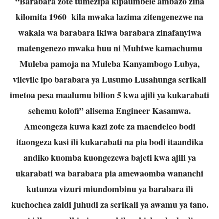
“Barabara zote tumezipa kipaumbele ambazo zina
kilomita 1960 kila mwaka lazima zitengenezwe na
wakala wa barabara ikiwa barabara zinafanyiwa
matengenezo mwaka huu ni Muhtwe kamachumu
Muleba pamoja na Muleba Kanyambogo Lubya,
vilevile ipo barabara ya Lusumo Lusahunga serikali
imetoa pesa maalumu bilion 5 kwa ajili ya kukarabati
sehemu kolofi” alisema Engineer Kasamwa.
Ameongeza kuwa kazi zote za maendeleo bodi
itaongeza kasi ili kukarabati na pia bodi itaandika
andiko kuomba kuongezewa bajeti kwa ajili ya
ukarabati wa barabara pia amewaomba wananchi
kutunza vizuri miundombinu ya barabara ili
kuchochea zaidi juhudi za serikali ya awamu ya tano.