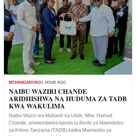
MCHANGANYIKO
1 HOUR AGO
NAIBU WAZIRI CHANDE
ARIDHISHWA NA HUDUMA ZA TADB
KWA WAKULIMA
Naibu Waziri wa Maliasili na Utalii, Mhe. Hamad
Chande, ametembelea banda la Benki ya Maendeleo
ya Kilimo Tanzania (TADB) katika Maonesho ya