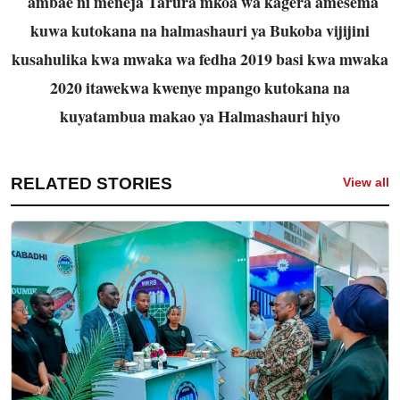
ambae ni meneja Tarura mkoa wa kagera amesema
kuwa kutokana na halmashauri ya Bukoba vijijini
kusahulika kwa mwaka wa fedha 2019 basi kwa mwaka
2020 itawekwa kwenye mpango kutokana na
kuyatambua makao ya Halmashauri hiyo
RELATED STORIES
View all