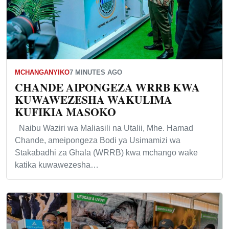
MCHANGANYIKO
7 MINUTES AGO
CHANDE AIPONGEZA WRRB KWA
KUWAWEZESHA WAKULIMA
KUFIKIA MASOKO
Naibu Waziri wa Maliasili na Utalii, Mhe. Hamad
Chande, ameipongeza Bodi ya Usimamizi wa
Stakabadhi za Ghala (WRRB) kwa mchango wake
katika kuwawezesha…