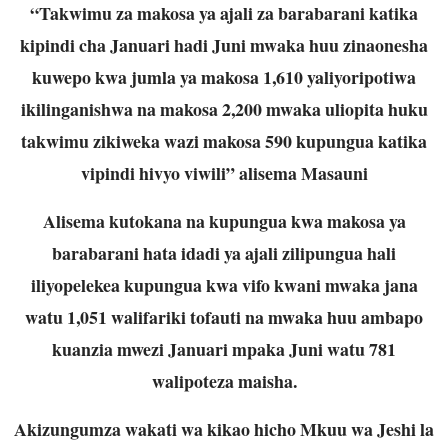
“Takwimu za makosa ya ajali za barabarani katika
kipindi cha Januari hadi Juni mwaka huu zinaonesha
kuwepo kwa jumla ya makosa 1,610 yaliyoripotiwa
ikilinganishwa na makosa 2,200 mwaka uliopita huku
takwimu zikiweka wazi makosa 590 kupungua katika
vipindi hivyo viwili” alisema Masauni
Alisema kutokana na kupungua kwa makosa ya
barabarani hata idadi ya ajali zilipungua hali
iliyopelekea kupungua kwa vifo kwani mwaka jana
watu 1,051 walifariki tofauti na mwaka huu ambapo
kuanzia mwezi Januari mpaka Juni watu 781
walipoteza maisha.
Akizungumza wakati wa kikao hicho Mkuu wa Jeshi la