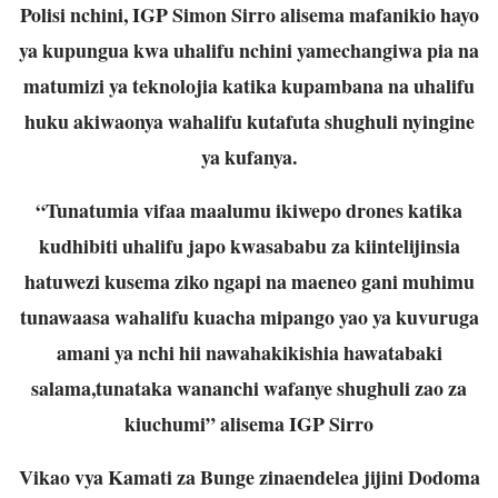
Polisi nchini, IGP Simon Sirro alisema mafanikio hayo
ya kupungua kwa uhalifu nchini yamechangiwa pia na
matumizi ya teknolojia katika kupambana na uhalifu
huku akiwaonya wahalifu kutafuta shughuli nyingine
ya kufanya.
“Tunatumia vifaa maalumu ikiwepo drones katika
kudhibiti uhalifu japo kwasababu za kiintelijinsia
hatuwezi kusema ziko ngapi na maeneo gani muhimu
tunawaasa wahalifu kuacha mipango yao ya kuvuruga
amani ya nchi hii nawahakikishia hawatabaki
salama,tunataka wananchi wafanye shughuli zao za
kiuchumi” alisema IGP Sirro
Vikao vya Kamati za Bunge zinaendelea jijini Dodoma