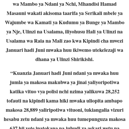
wa Mambo ya Ndani ya Nchi, Mhandisi Hamad
Masauni wakati akisoma taarifa ya Serikali mbele ya
Wajumbe wa Kamati ya Kudumu ya Bunge ya Mambo
ya Nje, Ulinzi na Usalama, iliyohusu Hali ya Ulinzi na
Usalama wa Raia na Mali zao kwa Kipindi cha mwezi
Januari hadi Juni mwaka huu ikiwemo utekelezaji wa
dhana ya Ulinzi Shirikishi.
“Kuanzia Januari hadi Juni ndani ya mwaka huu
jumla ya makosa makubwa ya jinai yaliyoripotiwa
katika vituo vya polisi nchi nzima yalikuwa 28,252
tofauti na kipindi kama hiki mwaka uliopita ambapo
makosa 28,889 yaliripotiwa vituoni, tukiangalia vizuri
hesabu zetu ndani ya mwaka huu tumepunguza makosa
637 hii yote inatokana na juhudi za askari wetu na