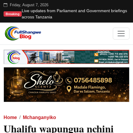
Friday, August 7, 2026
Live updates from Parliament and Government briefings
Breaking
across Tanzania
Home
Mchanganyiko
Uhalifu wapungua nchini