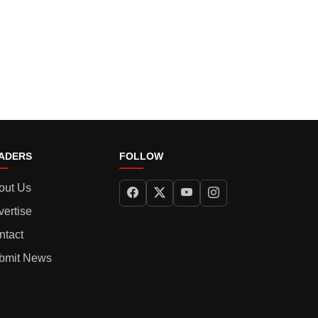
ADERS
FOLLOW
out Us
vertise
ntact
bmit News