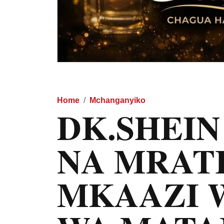
Home
Mchanganyiko
DK.SHEI
NA MRAT
MKAAZI 