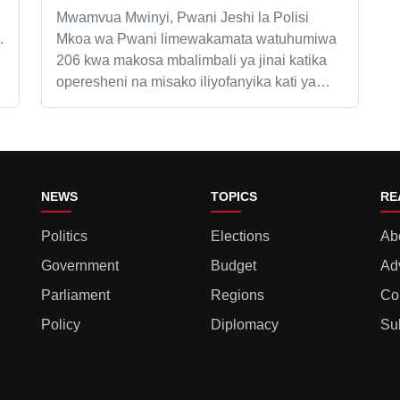
Mwamvua Mwinyi, Pwani Jeshi la Polisi
…
Mkoa wa Pwani limewakamata watuhumiwa
206 kwa makosa mbalimbali ya jinai katika
operesheni na misako iliyofanyika kati ya…
NEWS
TOPICS
RE
Politics
Elections
Ab
Government
Budget
Ad
Parliament
Regions
Co
Policy
Diplomacy
Su