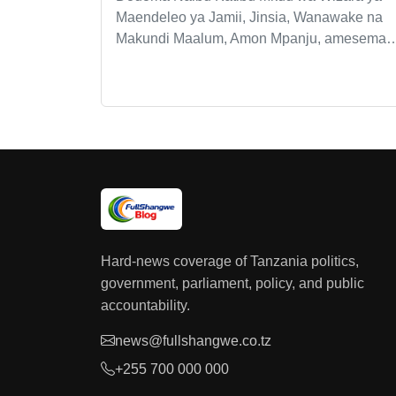
Maendeleo ya Jamii, Jinsia, Wanawake na
Makundi Maalum, Amon Mpanju, amesema
Hard-news coverage of Tanzania politics,
government, parliament, policy, and public
accountability.
news@fullshangwe.co.tz
+255 700 000 000