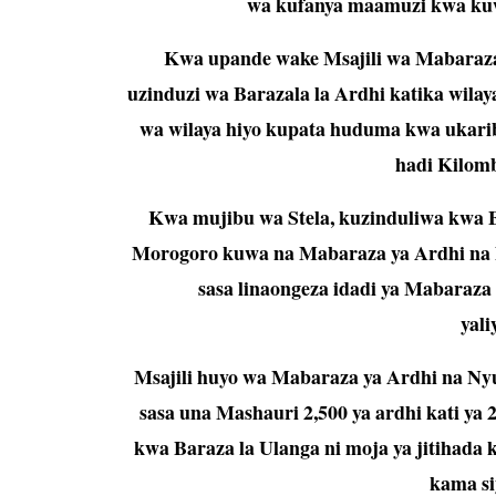
wa kufanya maamuzi kwa kuwa
Kwa upande wake Msajili wa Mabaraza 
uzinduzi wa Barazala la Ardhi katika wila
wa wilaya hiyo kupata huduma kwa ukarib
hadi Kilom
Kwa mujibu wa Stela, kuzinduliwa kwa 
Morogoro kuwa na Mabaraza ya Ardhi na 
sasa linaongeza idadi ya Mabaraza y
yali
Msajili huyo wa Mabaraza ya Ardhi na N
sasa una Mashauri 2,500 ya ardhi kati ya
kwa Baraza la Ulanga ni moja ya jitihad
kama si