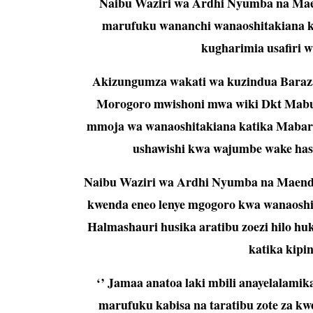
Naibu Waziri wa Ardhi Nyumba na Mae
marufuku wananchi wanaoshitakiana ka
kugharimia usafiri 
Akizungumza wakati wa kuzindua Baraza
Morogoro mwishoni mwa wiki Dkt Mabula
mmoja wa wanaoshitakiana katika Mabara
ushawishi kwa wajumbe wake hasa 
Naibu Waziri wa Ardhi Nyumba na Maendele
kwenda eneo lenye mgogoro kwa wanaoshi
Halmashauri husika aratibu zoezi hilo h
katika kipi
‘’ Jamaa anatoa laki mbili anayelalamik
marufuku kabisa na taratibu zote za kw