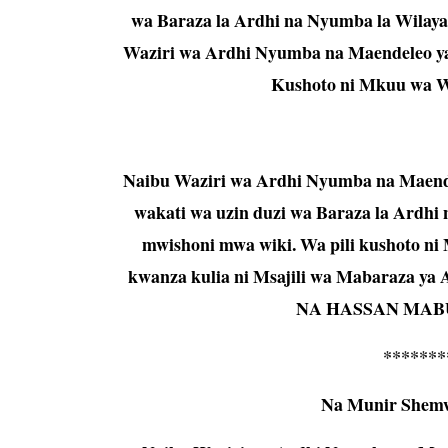
wa Baraza la Ardhi na Nyumba la Wilay
Waziri wa Ardhi Nyumba na Maendeleo ya
Kushoto ni Mkuu wa W
Naibu Waziri wa Ardhi Nyumba na Maend
wakati wa uzin duzi wa Baraza la Ardh
mwishoni mwa wiki. Wa pili kushoto n
kwanza kulia ni Msajili wa Mabaraza ya 
NA HASSAN MAB
*******
Na
Munir She