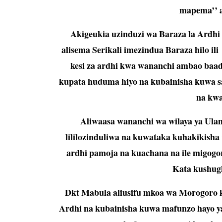
mapema’’ a
Akigeukia uzinduzi wa Baraza la Ardhi
alisema Serikali imezindua Baraza hilo ili
kesi za ardhi kwa wananchi ambao baa
kupata huduma hiyo na kubainisha kuwa 
na kwa
Aliwaasa wananchi wa wilaya ya Ul
lililozinduliwa na kuwataka kuhakikisha 
ardhi pamoja na kuachana na ile migogor
Kata kushugh
Dkt Mabula aliusifu mkoa wa Morogoro
Ardhi na kubainisha kuwa mafunzo hayo 