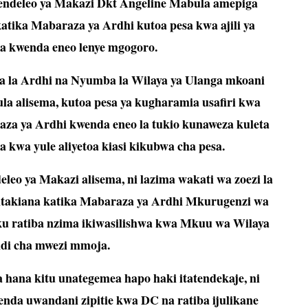
ndeleo ya Makazi Dkt Angeline Mabula amepiga
tika Mabaraza ya Ardhi kutoa pesa kwa ajili ya
wa kwenda eneo lenye mgogoro.
 la Ardhi na Nyumba la Wilaya ya Ulanga mkoani
 alisema, kutoa pesa ya kugharamia usafiri kwa
za ya Ardhi kwenda eneo la tukio kunaweza kuleta
kwa yule aliyetoa kiasi kikubwa cha pesa.
o ya Makazi alisema, ni lazima wakati wa zoezi la
takiana katika Mabaraza ya Ardhi Mkurugenzi wa
uku ratiba nzima ikiwasilishwa kwa Mkuu wa Wilaya
ndi cha mwezi mmoja.
a hana kitu unategemea hapo haki itatendekaje, ni
enda uwandani zipitie kwa DC na ratiba ijulikane