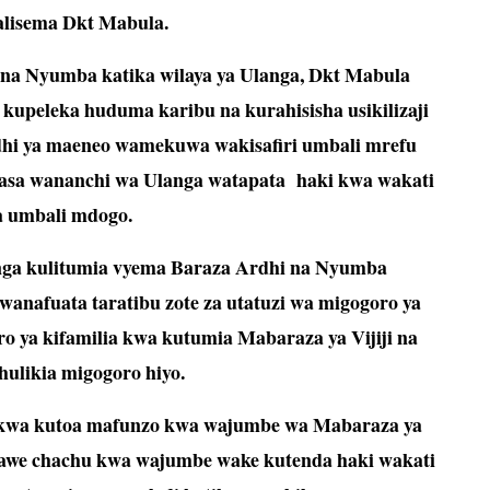
lisema Dkt Mabula.
 na Nyumba katika wilaya ya Ulanga, Dkt Mabula
kupeleka huduma karibu na kurahisisha usikilizaji
dhi ya maeneo wamekuwa wakisafiri umbali mrefu
sasa wananchi wa Ulanga watapata
haki kwa wakati
 umbali mdogo.
anga kulitumia vyema Baraza Ardhi na Nyumba
wanafuata taratibu zote za utatuzi wa migogoro ya
o ya kifamilia kwa kutumia Mabaraza ya Vijiji na
ulikia migogoro hiyo.
 kwa kutoa mafunzo kwa wajumbe wa Mabaraza ya
yawe chachu kwa wajumbe wake kutenda haki wakati