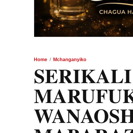
Home
Mchanganyiko
SERIKALI
MARUFU
WANAOSH