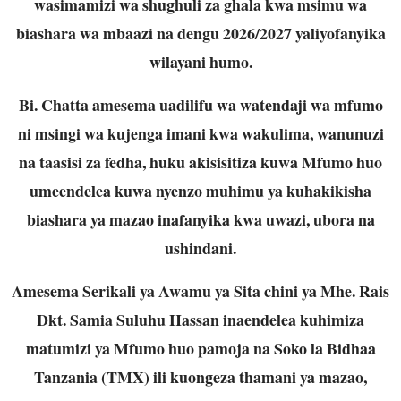
wasimamizi wa shughuli za ghala kwa msimu wa
biashara wa mbaazi na dengu 2026/2027 yaliyofanyika
wilayani humo.
Bi. Chatta amesema uadilifu wa watendaji wa mfumo
ni msingi wa kujenga imani kwa wakulima, wanunuzi
na taasisi za fedha, huku akisisitiza kuwa Mfumo huo
umeendelea kuwa nyenzo muhimu ya kuhakikisha
biashara ya mazao inafanyika kwa uwazi, ubora na
ushindani.
Amesema Serikali ya Awamu ya Sita chini ya Mhe. Rais
Dkt. Samia Suluhu Hassan inaendelea kuhimiza
matumizi ya Mfumo huo pamoja na Soko la Bidhaa
Tanzania (TMX) ili kuongeza thamani ya mazao,