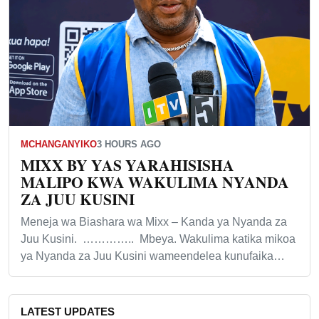
MCHANGANYIKO
3 HOURS AGO
MIXX BY YAS YARAHISISHA
MALIPO KWA WAKULIMA NYANDA
ZA JUU KUSINI
Meneja wa Biashara wa Mixx – Kanda ya Nyanda za
Juu Kusini. ………….. Mbeya. Wakulima katika mikoa
ya Nyanda za Juu Kusini wameendelea kunufaika…
LATEST UPDATES