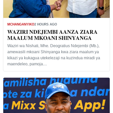
MCHANGANYIKO
2 HOURS AGO
WAZIRI NDEJEMBI AANZA ZIARA
MAALUM MKOANI SHINYANGA
Waziri wa Nishati, Mhe. Deogratius Ndejembi (Mb.),
amewasili mkoani Shinyanga kwa ziara maalum ya
kikazi ya kukagua utekelezaji na kuzindua miradi ya
maendeleo, pamoja…