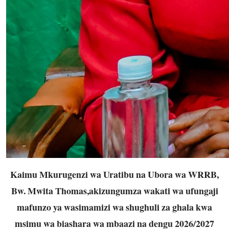
Kaimu Mkurugenzi wa Uratibu na Ubora wa WRRB,
Bw. Mwita Thomas,akizungumza wakati wa ufungaji
mafunzo ya wasimamizi wa shughuli za ghala kwa
msimu wa biashara wa mbaazi na dengu 2026/2027