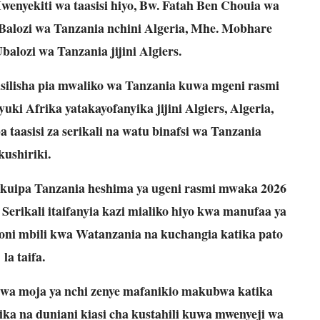
enyekiti wa taasisi hiyo, Bw. Fatah Ben Chouia wa
Balozi wa Tanzania nchini Algeria, Mhe. Mobhare
Ubalozi wa Tanzania jijini Algiers.
silisha pia mwaliko wa Tanzania kuwa mgeni rasmi
ki Afrika yatakayofanyika jijini Algiers, Algeria,
 taasisi za serikali na watu binafsi wa Tanzania
kushiriki.
wa kuipa Tanzania heshima ya ugeni rasmi mwaka 2026
erikali itaifanyia kazi mialiko hiyo kwa manufaa ya
lioni mbili kwa Watanzania na kuchangia katika pato
la taifa.
uwa moja ya nchi zenye mafanikio makubwa katika
ika na duniani kiasi cha kustahili kuwa mwenyeji wa