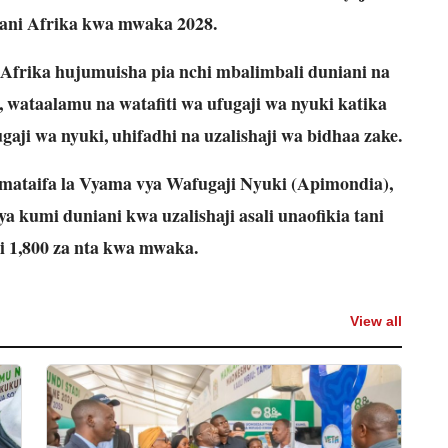
ani Afrika kwa mwaka 2028.
Afrika hujumuisha pia nchi mbalimbali duniani na
, wataalamu na watafiti wa ufugaji wa nyuki katika
aji wa nyuki, uhifadhi na uzalishaji wa bidhaa zake.
imataifa la Vyama vya Wafugaji Nyuki (Apimondia),
 ya kumi duniani kwa uzalishaji asali unaofikia tani
ni 1,800 za nta kwa mwaka.
View all