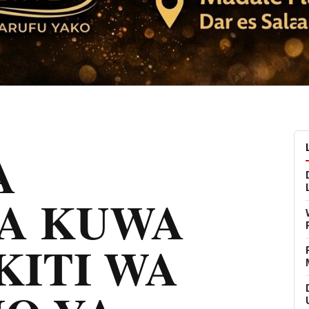
A
A KUWA
ITI WA