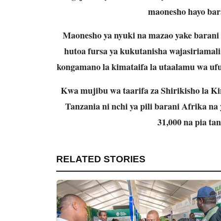
maonesho hayo bar
Maonesho ya nyuki na mazao yake barani 
hutoa fursa ya kukutanisha wajasiriamali
kongamano la kimataifa la utaalamu wa ufug
Kwa mujibu wa taarifa za Shirikisho la K
Tanzania ni nchi ya pili barani Afrika na
31,000 na pia ta
RELATED STORIES