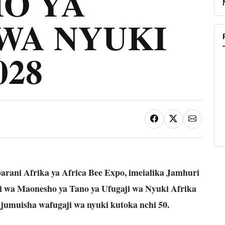
O YA
WA NYUKI
028
arani Afrika ya Africa Bee Expo, imeialika Jamhuri
 wa Maonesho ya Tano ya Ufugaji wa Nyuki Afrika
jumuisha wafugaji wa nyuki kutoka nchi 50.