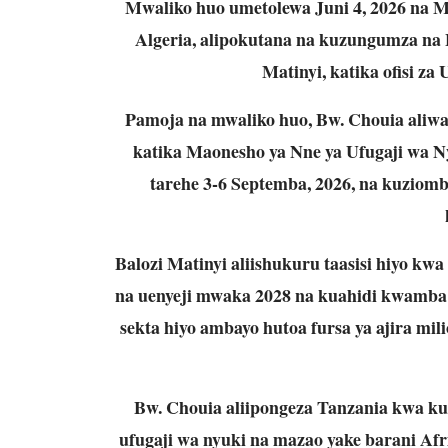
Mwaliko huo umetolewa Juni 4, 2026 na Mw
Algeria, alipokutana na kuzungumza na 
Matinyi, katika ofisi za 
Pamoja na mwaliko huo, Bw. Chouia aliwa
katika Maonesho ya Nne ya Ufugaji wa Nyu
tarehe 3-6 Septemba, 2026, na kuziomba
Balozi Matinyi aliishukuru taasisi hiyo k
na uenyeji mwaka 2028 na kuahidi kwamba S
sekta hiyo ambayo hutoa fursa ya ajira mi
Bw. Chouia aliipongeza Tanzania kwa k
ufugaji wa nyuki na mazao yake barani Afr