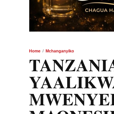
Home
Mchanganyiko
TANZANI
YAALIKW
MWENYEK