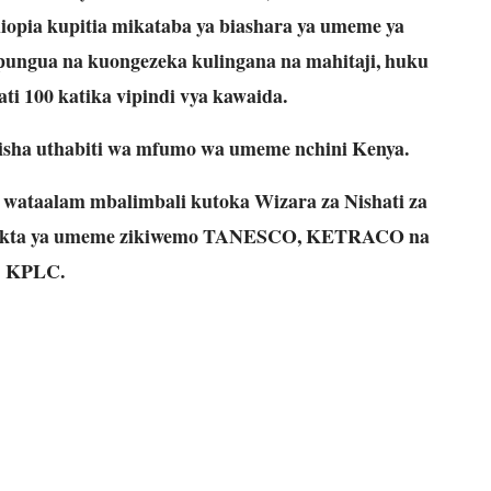
opia kupitia mikataba ya biashara ya umeme ya
ungua na kuongezeka kulingana na mahitaji, huku
ti 100 katika vipindi vya kawaida.
isha uthabiti wa mfumo wa umeme nchini Kenya.
a wataalam mbalimbali kutoka Wizara za Nishati za
a sekta ya umeme zikiwemo TANESCO, KETRACO na
KPLC.