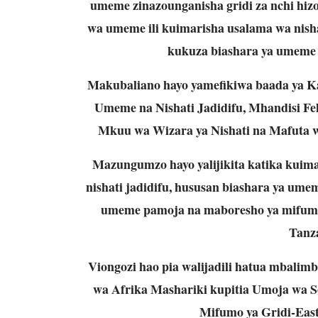
umeme zinazounganisha gridi za nchi hizo
wa umeme ili kuimarisha usalama wa nish
kukuza biashara ya umeme 
Makubaliano hayo yamefikiwa baada ya K
Umeme na Nishati Jadidifu, Mhandisi F
Mkuu wa Wizara ya Nishati na Mafuta wa
Mazungumzo hayo yalijikita katika kuima
nishati jadidifu, hususan biashara ya umem
umeme pamoja na maboresho ya mifumo 
Tanz
Viongozi hao pia walijadili hatua mbalim
wa Afrika Mashariki kupitia Umoja wa 
Mifumo ya Gridi-East