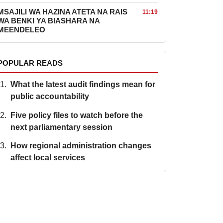
MSAJILI WA HAZINA ATETA NA RAIS
11:19
WA BENKI YA BIASHARA NA
MEENDELEO
POPULAR READS
What the latest audit findings mean for
public accountability
Five policy files to watch before the
next parliamentary session
How regional administration changes
affect local services