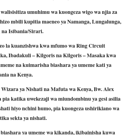
alisisitiza umuhimu wa kuongeza wigo wa njia za
 hizo mbili kupitia maeneo ya Namanga, Lungalunga,
 na Isibania/Sirari.
kezo la kuanzishwa kwa mfumo wa Ring Circuit
ka, Ibadakuli – Kilgoris na Kilgoris – Masaka kwa
a umeme na kuimarisha biashara ya umeme kati ya
ania na Kenya.
 Wizara ya Nishati na Mafuta wa Kenya, Bw. Alex
 pia katika uwekezaji wa miundombinu ya gesi asilia
shati hiyo nchini humo, pia kuongeza ushirikiano wa
ika sekta ya nishati.
a biashara ya umeme wa kikanda, ikibainisha kuwa