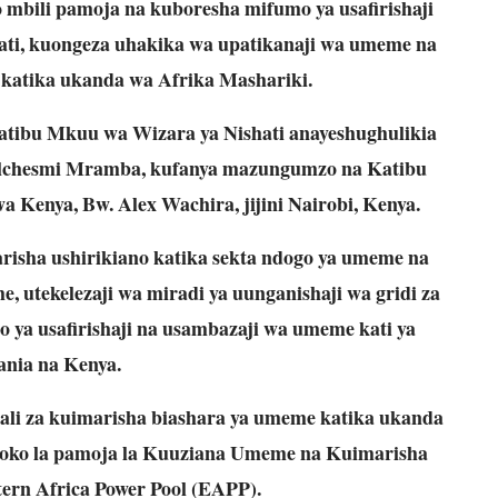
 mbili pamoja na kuboresha mifumo ya usafirishaji
ati, kuongeza uhakika wa upatikanaji wa umeme na
katika ukanda wa Afrika Mashariki.
atibu Mkuu wa Wizara ya Nishati anayeshughulikia
elchesmi Mramba, kufanya mazungumzo na Katibu
 Kenya, Bw. Alex Wachira, jijini Nairobi, Kenya.
risha ushirikiano katika sekta ndogo ya umeme na
e, utekelezaji wa miradi ya uunganishaji wa gridi za
ya usafirishaji na usambazaji wa umeme kati ya
ania na Kenya.
bali za kuimarisha biashara ya umeme katika ukanda
Soko la pamoja la Kuuziana Umeme na Kuimarisha
ern Africa Power Pool (EAPP).