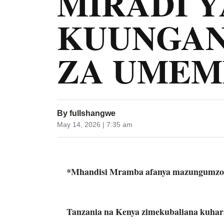
MIRADI Y
KUUNGAN
ZA UMEM
By
fullshangwe
May 14, 2026 | 7:35 am
*Mhandisi Mramba afanya mazungumzo n
Tanzania na Kenya zimekubaliana kuharak