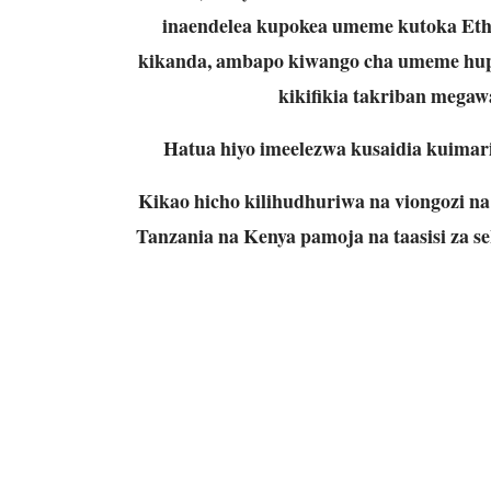
inaendelea kupokea umeme kutoka Ethi
kikanda, ambapo kiwango cha umeme hup
kikifikia takriban megawa
Hatua hiyo imeelezwa kusaidia kuimar
Kikao hicho kilihudhuriwa na viongozi n
Tanzania na Kenya pamoja na taasisi z