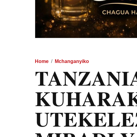
Home
Mchanganyiko
TANZANI
KUHARAK
UTEKELE