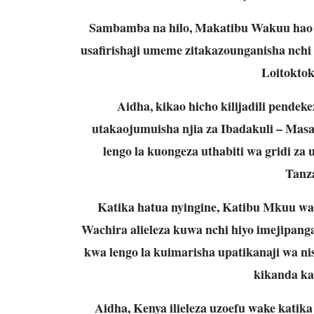
Sambamba na hilo, Makatibu Wakuu hao w
usafirishaji umeme zitakazounganisha nchi
Loitoktok
Aidha, kikao hicho kilijadili pende
utakaojumuisha njia za Ibadakuli – Masa
lengo la kuongeza uthabiti wa gridi z
Tanz
Katika hatua nyingine, Katibu Mkuu wa
Wachira alieleza kuwa nchi hiyo imejipanga
kwa lengo la kuimarisha upatikanaji wa ni
kikanda kat
Aidha, Kenya ilieleza uzoefu wake katik