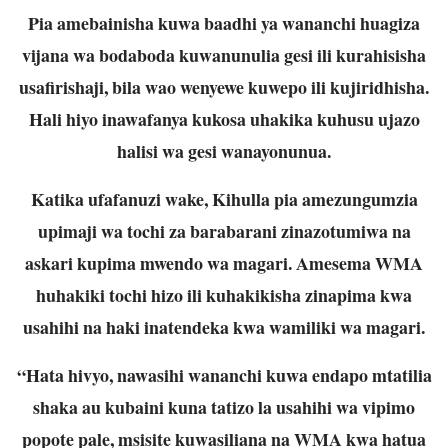
Pia amebainisha kuwa baadhi ya wananchi huagiza
vijana wa bodaboda kuwanunulia gesi ili kurahisisha
usafirishaji, bila wao wenyewe kuwepo ili kujiridhisha.
Hali hiyo inawafanya kukosa uhakika kuhusu ujazo
halisi wa gesi wanayonunua.
Katika ufafanuzi wake, Kihulla pia amezungumzia
upimaji wa tochi za barabarani zinazotumiwa na
askari kupima mwendo wa magari. Amesema WMA
huhakiki tochi hizo ili kuhakikisha zinapima kwa
usahihi na haki inatendeka kwa wamiliki wa magari.
“Hata hivyo, nawasihi wananchi kuwa endapo mtatilia
shaka au kubaini kuna tatizo la usahihi wa vipimo
popote pale, msisite kuwasiliana na WMA kwa hatua