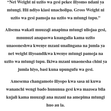
“Net Weight ni uzito wa gesi pekee iliyomo ndani ya
mtungi. Hii ndiyo kiasi unacholipa. Gross Weight ni
uzito wa gesi pamoja na uzito wa mtungi tupu.”
Alisema wakati muuzaji anapima mtungi uliojaa gesi,
mnunuzi anapaswa kuangalia kama uzito
unaooneshwa kwenye mzani unalingana na jumla ya
net weight iliyoandikwa kwenye mtungi pamoja na
uzito wa mtungi tupu. Ikiwa mzani unaonesha chini ya
jumla hiyo, basi kuna upungufu wa gesi.
Amesema changamoto iliyopo kwa sasa ni kuwa
wananchi wengi bado hununua gesi kwa mazoea bila
kujali kama muuzaji ana mzani na amepima mtungi
huo au la.