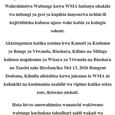
Waheshimiwa Wabunge kuwa WMA hufanya uhakiki
wa mitungi ya gesi ya kupikia inayouzwa nchini ili
kujiridhisha kuhusu ujazo wake kabla ya kuingia
sokoni.
Akizungumza katika semina kwa Kamati ya Kudumu
ya Bunge ya Viwanda, Biashara, Kilimo na Mifugo
kuhusu majukumu ya Wizara ya Viwanda na Biashara
na Taasisi zake iliyofanyika Mei 13, 2026 Bungeni
Dodoma, Kihulla alisisitiza kuwa jukumu la WMA ni
kuhakiki na kusimamia usahihi wa vipimo katika sekta
zote, ikiwemo nishati.
Hata hivyo amewahimiza wananchi wakiwemo
wabunge kuchukua tahadhari zaidi wakati wa