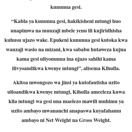
kununua gesi.
“Kabla ya kununua gesi, hakikisheni mtungi huo
unapimwa na muuzaji mbele yenu ili kujiridhisha
kuhusu ujazo wake. Epukeni kununua gesi kutoka kwa
wauzaji wasio na mizani, kwa sababu hutaweza kujua
kama gesi uliyonunua ina ujazo sahihi kama
ilivyoandikwa kwenye mtungi”, alisema Kihulla.
Akitoa mwongozo wa jinsi ya kutofautisha uzito
ulioandikwa kwenye mtungi, Kihulla ameeleza kuwa
kila mtungi wa gesi una maelezo mawili muhimu ya
uzito ambayo mwananchi anapaswa kuyafahamu
ambayo ni Net Weight na Gross Weight.