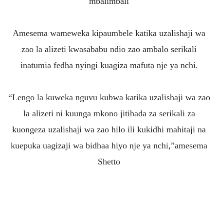
mbalimbali
Amesema wameweka kipaumbele katika uzalishaji wa
zao la alizeti kwasababu ndio zao ambalo serikali
inatumia fedha nyingi kuagiza mafuta nje ya nchi.
“Lengo la kuweka nguvu kubwa katika uzalishaji wa zao
la alizeti ni kuunga mkono jitihada za serikali za
kuongeza uzalishaji wa zao hilo ili kukidhi mahitaji na
kuepuka uagizaji wa bidhaa hiyo nje ya nchi,”amesema
Shetto