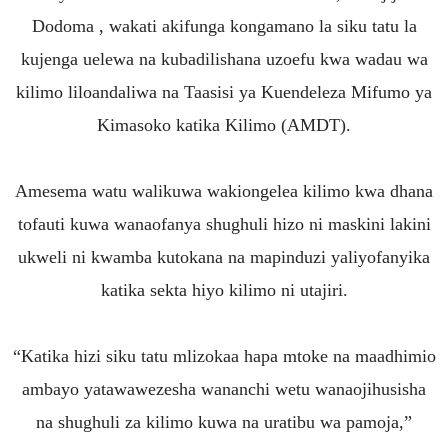
Dodoma , wakati akifunga kongamano la siku tatu la
kujenga uelewa na kubadilishana uzoefu kwa wadau wa
kilimo liloandaliwa na Taasisi ya Kuendeleza Mifumo ya
Kimasoko katika Kilimo (AMDT).
Amesema watu walikuwa wakiongelea kilimo kwa dhana
tofauti kuwa wanaofanya shughuli hizo ni maskini lakini
ukweli ni kwamba kutokana na mapinduzi yaliyofanyika
katika sekta hiyo kilimo ni utajiri.
“Katika hizi siku tatu mlizokaa hapa mtoke na maadhimio
ambayo yatawawezesha wananchi wetu wanaojihusisha
na shughuli za kilimo kuwa na uratibu wa pamoja,”