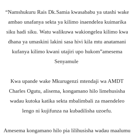
“Namshukuru Rais Dk.Samia kwasababu ya utashi wake
ambao unafanya sekta ya kilimo inaendelea kuimarika
siku hadi siku. Watu walikuwa wakiongelea kilimo kwa
dhana ya umaskini lakini sasa hivi kila mtu anatamani
kufanya kilimo kwani utajiri upo hukom”amesema
Senyamule
Kwa upande wake Mkurugenzi mtendaji wa AMDT
Charles Ogutu, alisema, kongamano hilo limehusisha
wadau kutoka katika sekta mbalimbali za maendeleo
lengo ni kujifunza na kubadilisha uzoefu.
Amesema kongamano hilo pia lilihusisha wadau maalumu