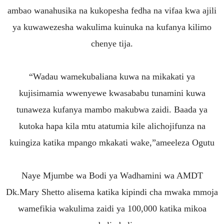
ambao wanahusika na kukopesha fedha na vifaa kwa ajili
ya kuwawezesha wakulima kuinuka na kufanya kilimo
chenye tija.
“Wadau wamekubaliana kuwa na mikakati ya
kujisimamia wwenyewe kwasababu tunamini kuwa
tunaweza kufanya mambo makubwa zaidi. Baada ya
kutoka hapa kila mtu atatumia kile alichojifunza na
kuingiza katika mpango mkakati wake,”ameeleza Ogutu
Naye Mjumbe wa Bodi ya Wadhamini wa AMDT
Dk.Mary Shetto alisema katika kipindi cha mwaka mmoja
wamefikia wakulima zaidi ya 100,000 katika mikoa