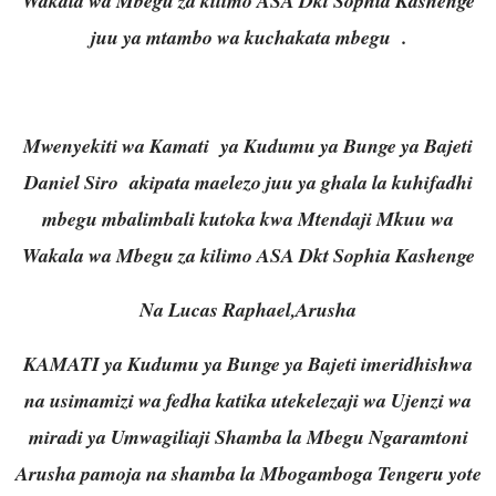
Wakala wa Mbegu za kilimo ASA Dkt Sophia Kashenge
juu ya mtambo wa kuchakata mbegu .
Mwenyekiti wa Kamati ya Kudumu ya Bunge ya Bajeti
Daniel Siro akipata maelezo juu ya ghala la kuhifadhi
mbegu mbalimbali kutoka kwa Mtendaji Mkuu wa
Wakala wa Mbegu za kilimo ASA Dkt Sophia Kashenge
Na Lucas Raphael,Arusha
KAMATI ya Kudumu ya Bunge ya Bajeti imeridhishwa
na usimamizi wa fedha katika utekelezaji wa Ujenzi wa
miradi ya Umwagiliaji Shamba la Mbegu Ngaramtoni
Arusha pamoja na shamba la Mbogamboga Tengeru yote