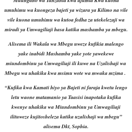
Muungano wa Tanzania kwa ujumla Kwa kuona
umuhimu wa kuongeza bajeti ya wizara ya Kilimo na vile
vile kuona umuhimu wa kutoa fedha za utekelezaji wa
miradi ya Umwagiliaji hasa katika mashamba ya mbegu.
Alisema ili Wakala wa Mbegu uweze kufikia malengo
yake inabidi Mashamba yake yote yawekewe
miundombinu ya Umwagiliaji ili kuwe na Uzalishaji wa
Mbegu wa uhakika kwa msimu wote wa mwaka mzima .
“Kufika kwa Kamati hiyo ya Bajeti ni faraja kwetu lengo
letu waone matamanio ya Taasisi inapotaka kufika
kwenye uhakika wa Miundombinu ya Umwagiliaji
ilituweze kujitosheleza katika uzalishaji wa mbegu”
alisema Dkt, Sophia.