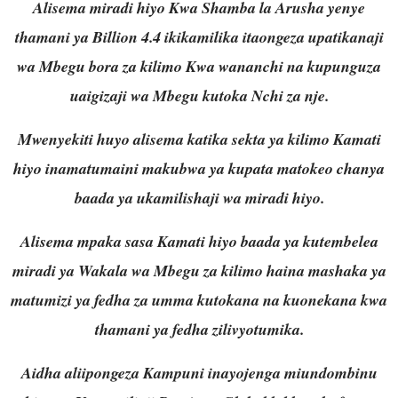
Alisema miradi hiyo Kwa Shamba la Arusha yenye
thamani ya Billion 4.4 ikikamilika itaongeza upatikanaji
wa Mbegu bora za kilimo Kwa wananchi na kupunguza
uaigizaji wa Mbegu kutoka Nchi za nje.
Mwenyekiti huyo alisema katika sekta ya kilimo Kamati
hiyo inamatumaini makubwa ya kupata matokeo chanya
baada ya ukamilishaji wa miradi hiyo.
Alisema mpaka sasa Kamati hiyo baada ya kutembelea
miradi ya Wakala wa Mbegu za kilimo haina mashaka ya
matumizi ya fedha za umma kutokana na kuonekana kwa
thamani ya fedha zilivyotumika.
Aidha aliipongeza Kampuni inayojenga miundombinu