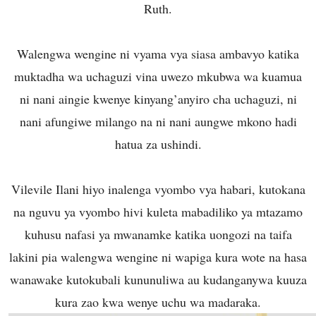
Ruth.
Walengwa wengine ni vyama vya siasa ambavyo katika
muktadha wa uchaguzi vina uwezo mkubwa wa kuamua
ni nani aingie kwenye kinyang’anyiro cha uchaguzi, ni
nani afungiwe milango na ni nani aungwe mkono hadi
hatua za ushindi.
Vilevile Ilani hiyo inalenga vyombo vya habari, kutokana
na nguvu ya vyombo hivi kuleta mabadiliko ya mtazamo
kuhusu nafasi ya mwanamke katika uongozi na taifa
lakini pia walengwa wengine ni wapiga kura wote na hasa
wanawake kutokubali kununuliwa au kudanganywa kuuza
kura zao kwa wenye uchu wa madaraka.