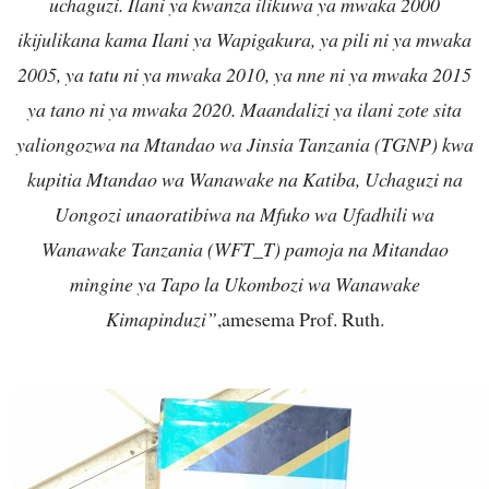
uchaguzi. Ilani ya kwanza ilikuwa ya mwaka 2000
ikijulikana kama Ilani ya Wapigakura, ya pili ni ya mwaka
2005, ya tatu ni ya mwaka 2010, ya nne ni ya mwaka 2015
ya tano ni ya mwaka 2020. Maandalizi ya ilani zote sita
yaliongozwa na Mtandao wa Jinsia Tanzania (TGNP) kwa
kupitia Mtandao wa Wanawake na Katiba, Uchaguzi na
Uongozi unaoratibiwa na Mfuko wa Ufadhili wa
Wanawake Tanzania (WFT_T) pamoja na Mitandao
mingine ya Tapo la Ukombozi wa Wanawake
Kimapinduzi”
,amesema Prof. Ruth.