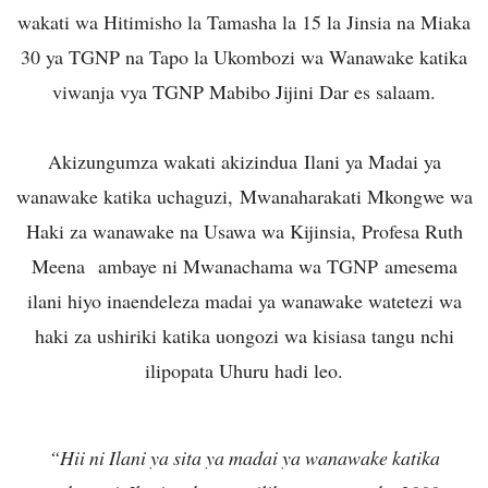
wakati wa Hitimisho la Tamasha la 15 la Jinsia na Miaka
30 ya TGNP na Tapo la Ukombozi wa Wanawake katika
viwanja vya TGNP Mabibo Jijini Dar es salaam.
Akizungumza wakati akizindua Ilani ya Madai ya
wanawake katika uchaguzi, Mwanaharakati Mkongwe wa
Haki za wanawake na Usawa wa Kijinsia, Profesa Ruth
Meena ambaye ni Mwanachama wa TGNP amesema
ilani hiyo inaendeleza madai ya wanawake watetezi wa
haki za ushiriki katika uongozi wa kisiasa tangu nchi
ilipopata Uhuru hadi leo.
“Hii ni Ilani ya sita ya madai ya wanawake katika