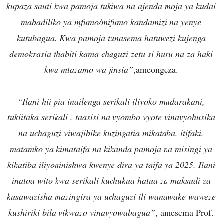
kupaza sauti kwa pamoja tukiwa na ajenda moja ya kudai
mabadiliko ya mfumo/mifumo kandamizi na yenye
kutubagua. Kwa pamoja tunasema hatuwezi kujenga
demokrasia thabiti kama chaguzi zetu si huru na za haki
kwa mtazamo wa jinsia”
,ameongeza.
“Ilani hii pia inailenga serikali iliyoko madarakani,
tukiitaka serikali , taasisi na vyombo vyote vinavyohusika
na uchaguzi viwajibike kuzingatia mikataba, itifaki,
matamko ya kimataifa na kikanda pamoja na misingi ya
kikatiba iliyoainishwa kwenye dira ya taifa ya 2025. Ilani
inatoa wito kwa serikali kuchukua hatua za maksudi za
kusawazisha mazingira ya uchaguzi ili wanawake waweze
kushiriki bila vikwazo vinavyowabagua”
, amesema Prof.