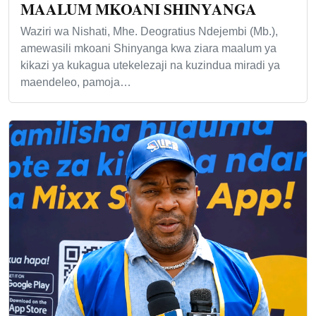
MAALUM MKOANI SHINYANGA
Waziri wa Nishati, Mhe. Deogratius Ndejembi (Mb.),
amewasili mkoani Shinyanga kwa ziara maalum ya
kikazi ya kukagua utekelezaji na kuzindua miradi ya
maendeleo, pamoja…