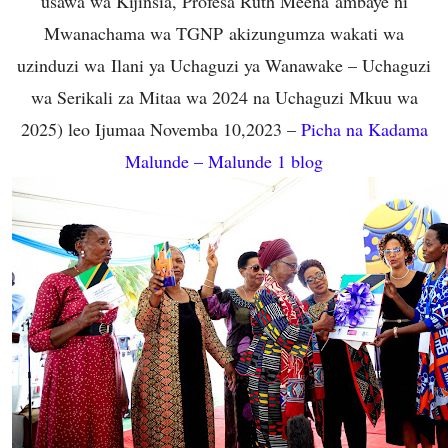
usawa wa Kijinsia, Profesa Ruth Meena ambaye ni
Mwanachama wa TGNP akizungumza wakati wa
uzinduzi wa Ilani ya Uchaguzi ya Wanawake – Uchaguzi
wa Serikali za Mitaa wa 2024 na Uchaguzi Mkuu wa
2025) leo Ijumaa Novemba 10,2023 –
Picha na Kadama
Malunde – Malunde 1 blog