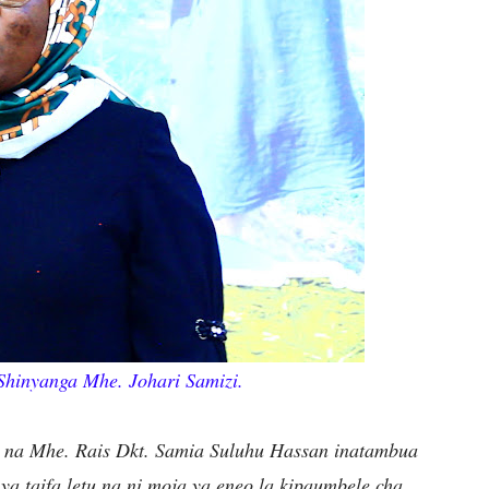
hinyanga Mhe. Johari Samizi.
 na Mhe. Rais Dkt. Samia Suluhu Hassan inatambua
ya taifa letu na ni moja ya eneo la kipaumbele cha