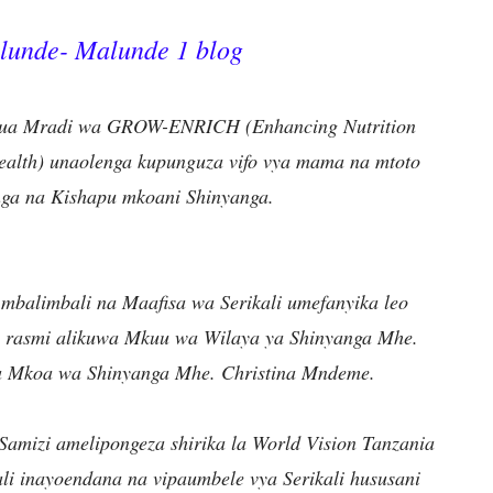
unde- Malunde 1 blog
indua Mradi wa GROW-ENRICH (Enhancing Nutrition
ealth) unaolenga kupunguza vifo vya mama na mtoto
nga na Kishapu mkoani Shinyanga.
mbalimbali na Maafisa wa Serikali umefanyika leo
rasmi alikuwa Mkuu wa Wilaya ya Shinyanga Mhe.
a Mkoa wa Shinyanga Mhe. Christina Mndeme.
amizi amelipongeza shirika la World Vision Tanzania
li inayoendana na vipaumbele vya Serikali hususani