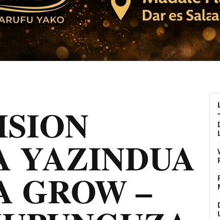
ISION
A YAZINDUA
A GROW –