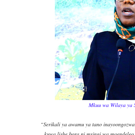
Mkuu wa Wilaya ya S
“Serikali ya awamu ya tano inayoongozwa
kuwa lishe bora ni msingi wa maendeleo 