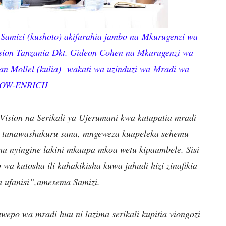
Samizi (kushoto) akifurahia jambo na Mkurugenzi wa
ision Tanzania Dkt. Gideon Cohen na Mkurugenzi wa
ian Mollel (kulia) wakati wa uzinduzi wa Mradi wa
OW-ENRICH
Vision na Serikali ya Ujerumani kwa kutupatia mradi
unawashukuru sana, mngeweza kuupeleka sehemu
mu nyingine lakini mkaupa mkoa wetu kipaumbele. Sisi
 wa kutosha ili kuhakikisha kuwa juhudi hizi zinafikia
 ufanisi”,amesema Samizi.
uwepo wa mradi huu ni lazima serikali kupitia viongozi