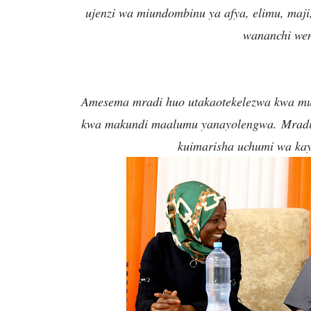
ujenzi wa miundombinu ya afya, elimu, maji
wananchi weny
Amesema mradi huo utakaotekelezwa kwa mud
kwa makundi maalumu yanayolengwa. Mradi huo
kuimarisha uchumi wa kay