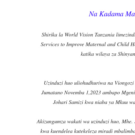
Na Kadama Mal
Shirika la World Vision Tanzania limez
Services to Improve Maternal and Child H
katika wilaya za Shinya
Uzinduzi huo uliohudhuriwa na Viongozi 
Jumatano Novemba 1,2023 ambapo Mgeni 
Johari Samizi kwa niaba ya Mkuu w
Akizungumza wakati wa uzinduzi huo, Mhe. S
kwa kuendelea kutekeleza miradi mbalimba