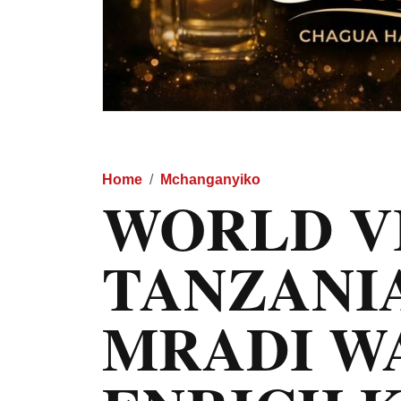
Home
Mchanganyiko
WORLD V
TANZANI
MRADI W