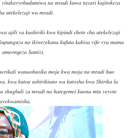
i vitakavyohudumiwa na mradi kuwa tayari kujitokeza
cha utekelezaji wa mradi.
a ajili ya kushiriki kwa kipindi chote cha utekelezaji
punguza na ikiwezekana kufuta kabisa vifo vya mama
, ameongeza Samizi.
serikali wanaohusika moja kwa moja na mradi huo
a, kwa kutoa ushirikiano wa kutosha kwa Shirika la
wa shughuli za mradi na hategemei kuona mtu yeyote
kayekwamisha.