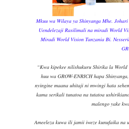
Mkuu wa Wilaya ya Shinyanga Mhe. Johari 
Uendelezaji Rasilimali na miradi World V
Miradi World Vision Tanzania Bi. Nesser
GR
“Kwa kipekee nilishukuru Shirika la World 
huu wa GROW-ENRICH hapa Shinyanga, t
nyingine maana uhitaji ni mwingi hata sehe
kama serikali tunatoa na tutatoa ushirikiano
malengo yake kwa
Ameeleza kuwa ili jamii iweze kunufaika na 