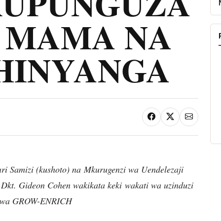
KUPUNGUZA
A MAMA NA
HINYANGA
i Samizi (kushoto) na Mkurugenzi wa Uendelezaji
 Dkt. Gideon Cohen wakikata keki wakati wa uzinduzi
 wa GROW-ENRICH