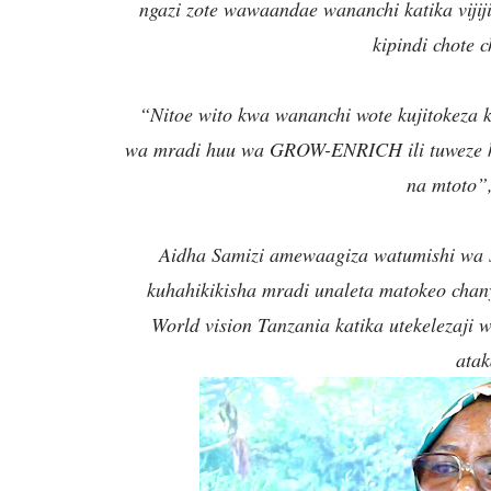
ngazi zote wawaandae wananchi katika vijij
kipindi chote 
“Nitoe wito kwa wananchi wote kujitokeza kw
wa mradi huu wa GROW-ENRICH ili tuweze ku
na mtoto”
Aidha Samizi amewaagiza watumishi wa 
kuhahikikisha mradi unaleta matokeo chany
World vision Tanzania katika utekelezaji 
ata