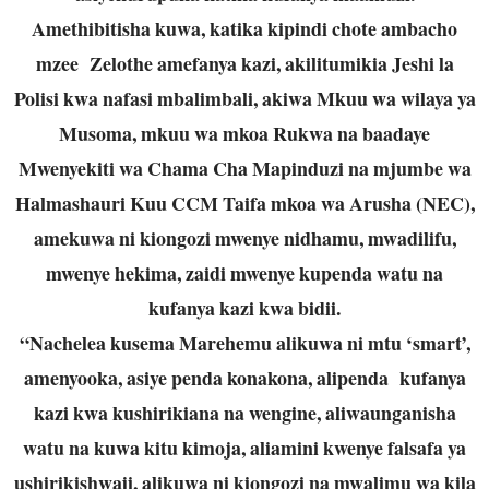
Amethibitisha kuwa, katika kipindi chote ambacho
mzee Zelothe amefanya kazi, akilitumikia Jeshi la
Polisi kwa nafasi mbalimbali, akiwa Mkuu wa wilaya ya
Musoma, mkuu wa mkoa Rukwa na baadaye
Mwenyekiti wa Chama Cha Mapinduzi na mjumbe wa
Halmashauri Kuu CCM Taifa mkoa wa Arusha (NEC),
amekuwa ni kiongozi mwenye nidhamu, mwadilifu,
mwenye hekima, zaidi mwenye kupenda watu na
kufanya kazi kwa bidii.
“Nachelea kusema Marehemu alikuwa ni mtu ‘smart’,
amenyooka, asiye penda konakona, alipenda kufanya
kazi kwa kushirikiana na wengine, aliwaunganisha
watu na kuwa kitu kimoja, aliamini kwenye falsafa ya
ushirikishwaji, alikuwa ni kiongozi na mwalimu wa kila