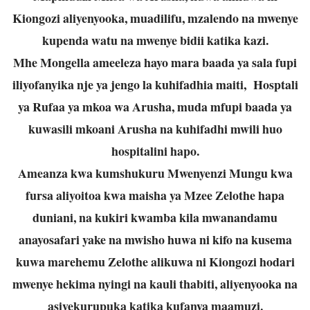
Kiongozi aliyenyooka, muadilifu, mzalendo na mwenye
kupenda watu na mwenye bidii katika kazi.
Mhe Mongella ameeleza hayo mara baada ya sala fupi
iliyofanyika nje ya jengo la kuhifadhia maiti, Hosptali
ya Rufaa ya mkoa wa Arusha, muda mfupi baada ya
kuwasili mkoani Arusha na kuhifadhi mwili huo
hospitalini hapo.
Ameanza kwa kumshukuru Mwenyenzi Mungu kwa
fursa aliyoitoa kwa maisha ya Mzee Zelothe hapa
duniani, na kukiri kwamba kila mwanandamu
anayosafari yake na mwisho huwa ni kifo na kusema
kuwa marehemu Zelothe alikuwa ni Kiongozi hodari
mwenye hekima nyingi na kauli thabiti, aliyenyooka na
asiyekurupuka katika kufanya maamuzi.