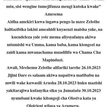
mtu, sisi wengine tumejifunza mengi kutoka kwake”
Amesema
Aidha amekiri kuwa ingawa pengo la mzee Zelothe
halitazibika lakini ameahidi kuyaenzi maisha yake, na
kuendeleza yale yote mema aliyoyafanya akiwa
mtumishi wa Umma, kama baba, kama kiongozi na
zaidi kama mwanachama muadilifu wa Chama Cha
Mapinduzi.
Awali, Mrehemu Zelothe alifariki tarehe 26.10.2023
Jijini Dare es salaam akiwa napatiwa matibabu na
mwili wake kuwasili Arusha 28.10.2023 huku mazishi
yakitarajiwa kufanyika siku ya Jumatatu 30.10.2023
nyumbani kwake kitongoji cha Olosiva kata ya
Oloirieni wilaya ya Arumeru.