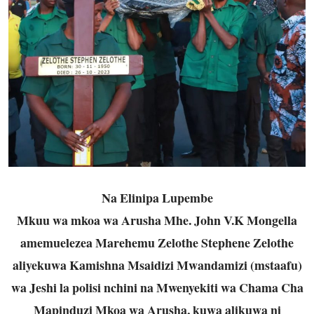
Na Elinipa Lupembe
Mkuu wa mkoa wa Arusha Mhe. John V.K Mongella
amemuelezea Marehemu Zelothe Stephene Zelothe
aliyekuwa Kamishna Msaidizi Mwandamizi (mstaafu)
wa Jeshi la polisi nchini na Mwenyekiti wa Chama Cha
Mapinduzi Mkoa wa Arusha, kuwa alikuwa ni