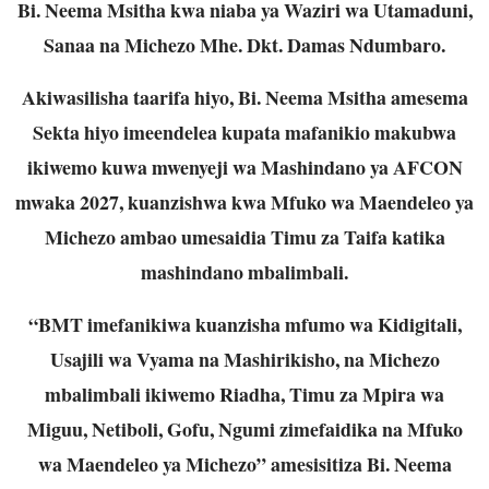
Bi. Neema Msitha kwa niaba ya Waziri wa Utamaduni,
Sanaa na Michezo Mhe. Dkt. Damas Ndumbaro.
Akiwasilisha taarifa hiyo, Bi. Neema Msitha amesema
Sekta hiyo imeendelea kupata mafanikio makubwa
ikiwemo kuwa mwenyeji wa Mashindano ya AFCON
mwaka 2027, kuanzishwa kwa Mfuko wa Maendeleo ya
Michezo ambao umesaidia Timu za Taifa katika
mashindano mbalimbali.
“BMT imefanikiwa kuanzisha mfumo wa Kidigitali,
Usajili wa Vyama na Mashirikisho, na Michezo
mbalimbali ikiwemo Riadha, Timu za Mpira wa
Miguu, Netiboli, Gofu, Ngumi zimefaidika na Mfuko
wa Maendeleo ya Michezo” amesisitiza Bi. Neema