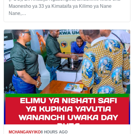
Maonesho ya 33 ya Kimataifa ya Kilimo ya Nane
Nane,…
MCHANGANYIKO
8 HOURS AGO