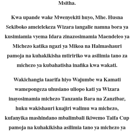
Msitha.
Kwa upande wake Mwenyekiti huyo, Mhe. Husna
Sekiboko ameielekeza Wizara iangalie namna bora ya
kusimiamia vyema Idara zinazosimamia Maendeleo ya
Michezo katika ngazi ya Mikoa na Halmashauri
pamoja na kuhakikisha mtiririko wa asilimia tano za
michezo ya kubahatisha inafika kwa wakati.
Wakichangia taarifa hiyo Wajumbe wa Kamati
wamepongeza uhusiano uliopo kati ya Wizara
inayosimamia michezo Tanzania Bara na Zanzibar,
huku wakishauri kuajiri walimu wa michezo,
kufanyika mashindano mbalimbali ikiwemo Taifa Cup
pamoja na kuhakikisha asilimia tano ya michezo ya