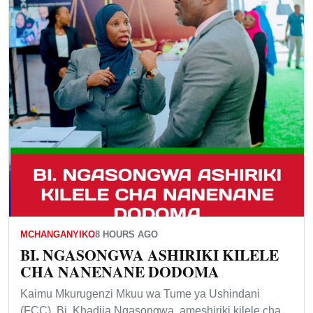
MCHANGANYIKO
8 HOURS AGO
BI. NGASONGWA ASHIRIKI KILELE
CHA NANENANE DODOMA
Kaimu Mkurugenzi Mkuu wa Tume ya Ushindani
(FCC), Bi. Khadija Ngasongwa, ameshiriki kilele cha