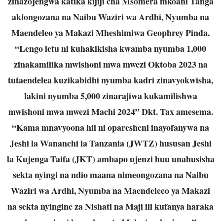
zinazojengwa katika kijiji cha Msomera mkoani Tanga
akiongozana na Naibu Waziri wa Ardhi, Nyumba na
Maendeleo ya Makazi Mheshimiwa Geophrey Pinda.
“Lengo letu ni kuhakikisha kwamba nyumba 1,000
zinakamilika mwishoni mwa mwezi Oktoba 2023 na
tutaendelea kuzikabidhi nyumba kadri zinavyokwisha,
lakini nyumba 5,000 zinarajiwa kukamilishwa
mwishoni mwa mwezi Machi 2024” Dkt. Tax amesema.
“Kama mnavyoona hii ni oparesheni inayofanywa na
Jeshi la Wananchi la Tanzania (JWTZ) hususan Jeshi
la Kujenga Taifa (JKT) ambapo ujenzi huu unahusisha
sekta nyingi na ndio maana nimeongozana na Naibu
Waziri wa Ardhi, Nyumba na Maendeleeo ya Makazi
na sekta nyingine za Nishati na Maji ili kufanya haraka