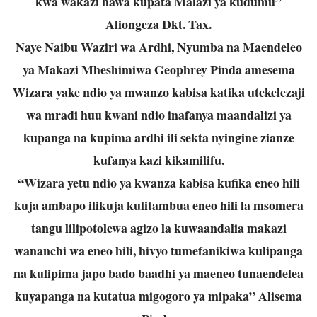
kwa wakazi hawa kupata Malazi ya kudumu”
Aliongeza Dkt. Tax.
Naye Naibu Waziri wa Ardhi, Nyumba na Maendeleo
ya Makazi Mheshimiwa Geophrey Pinda amesema
Wizara yake ndio ya mwanzo kabisa katika utekelezaji
wa mradi huu kwani ndio inafanya maandalizi ya
kupanga na kupima ardhi ili sekta nyingine zianze
kufanya kazi kikamilifu.
“Wizara yetu ndio ya kwanza kabisa kufika eneo hili
kuja ambapo ilikuja kulitambua eneo hili la msomera
tangu lilipotolewa agizo la kuwaandalia makazi
wananchi wa eneo hili, hivyo tumefanikiwa kulipanga
na kulipima japo bado baadhi ya maeneo tunaendelea
kuyapanga na kutatua migogoro ya mipaka” Alisema