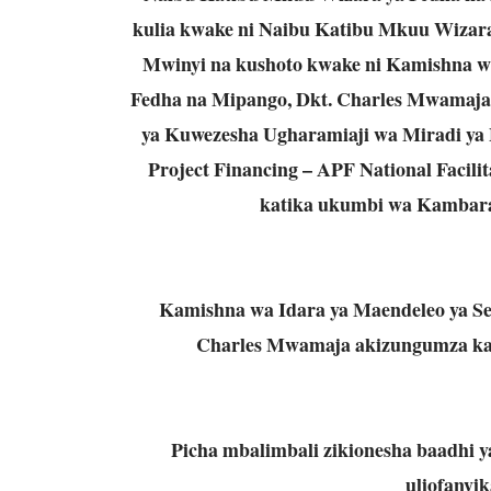
kulia kwake ni Naibu Katibu Mkuu Wizar
Mwinyi na kushoto kwake ni Kamishna wa
Fedha na Mipango, Dkt. Charles Mwamaja,
ya Kuwezesha Ugharamiaji wa Miradi ya 
Project Financing – APF National Facili
katika ukumbi wa Kambarag
Kamishna wa Idara ya Maendeleo ya Se
Charles Mwamaja akizungumza kati
Picha mbalimbali zikionesha baadhi y
uliofanyik