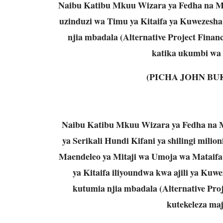
Naibu Katibu Mkuu Wizara ya Fedha na M
uzinduzi wa
Timu ya Kitaifa ya Kuwezesh
njia mbadala
(Alternative Project Finan
katika ukumbi w
(PICHA JOHN B
Naibu Katibu Mkuu Wizara ya Fedha na 
ya Serikali Hundi Kifani ya shilingi mil
Maendeleo ya Mitaji wa Umoja wa Mataifa
ya Kitaifa iliyoundwa kwa ajili ya Ku
kutumia njia mbadala (Alternative Proj
kutekeleza ma