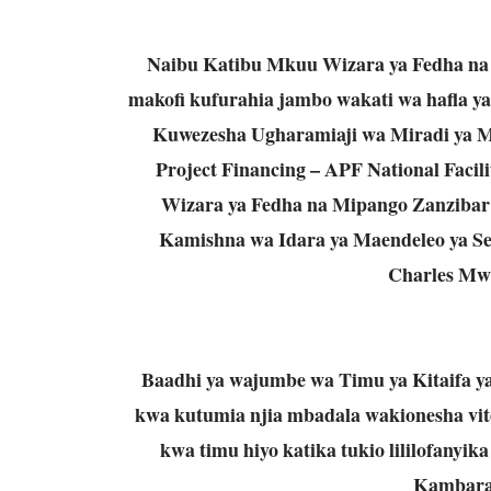
Naibu Katibu Mkuu Wizara ya Fedha na 
makofi kufurahia jambo wakati wa hafla ya 
Kuwezesha Ugharamiaji wa Miradi ya M
Project Financing – APF National Facil
Wizara ya Fedha na Mipango Zanzibar
Kamishna wa Idara ya Maendeleo ya Se
Charles Mwa
Baadhi ya wajumbe wa Timu ya Kitaifa 
kwa kutumia njia mbadala wakionesha vit
kwa timu hiyo katika tukio lililofany
Kambarag