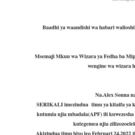
Baadhi ya waandishi wa habari walioshir
Msemaji Mkuu wa Wizara ya Fedha ba Mip
wengine wa wizara hi
Na.Alex Sonna
SERIKALI imezindua timu ya kitaifa ya 
kutumia njia mbadala(APF) ili kuwezesha 
kutegemea njia zilizozoelek
Akizindua timu hiyo leo Februari 24,2022