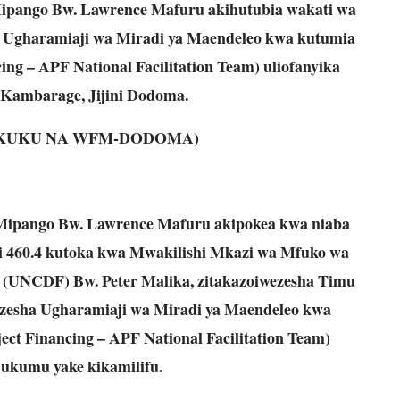
ipango Bw. Lawrence Mafuru ak
ihutubia wakati wa
a Ugharamiaji wa Miradi ya Maendeleo kwa kutumia
cing – APF National Facilitation Team) uliofanyika
a Kambarage
,
Jijini Dodoma.
UKUKU NA WFM-DODOMA)
Mipango Bw. Lawrence Mafuru akipokea kwa niaba
ioni 460.4 kutoka kwa Mwakilishi Mkazi wa Mfuko wa
 (UNCDF) Bw. Peter Malika, zitakazoiwezesha Timu
wezesha Ugharamiaji wa Miradi ya Maendeleo kwa
ect Financing – APF National Facilitation Team)
jukumu yake kikamilifu.