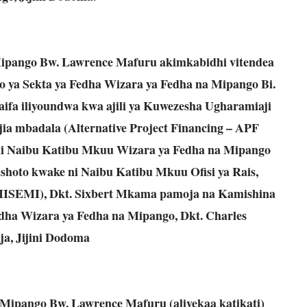
ipango Bw. Lawrence Mafuru akimkabidhi vitendea
o ya Sekta ya Fedha Wizara ya Fedha na Mipango Bi.
ifa iliyoundwa kwa ajili ya Kuwezesha Ugharamiaji
ia mbadala (Alternative Project Financing – APF
e ni Naibu Katibu Mkuu Wizara ya Fedha na Mipango
hoto kwake ni Naibu Katibu Mkuu Ofisi ya Rais,
AMISEMI), Dkt. Sixbert Mkama pamoja na Kamishina
edha Wizara ya Fedha na Mipango, Dkt. Charles
, Jijini Dodoma
Mipango Bw. Lawrence Mafuru (aliyekaa katikati)