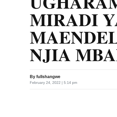
UGHARAM
MIRADI Y
MAENDEL
NJIA MBA
By
fullshangwe
February 24, 2022 | 5:14 pm