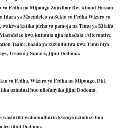
a ya Fedha na Mipango Zanzibar Bw. Aboud Hassan
 Idara ya Maendeleo ya Sekta ya Fedha Wizara ya
 wakiwa katika picha ya pamoja na Timu ya Kitaifa
Maendeleo kwa kutumia njia mbadala (Alternative
tation Team), baada ya kuzinduliwa kwa Timu hiyo
e, Treasury Square, Jijini Dodoma.
kta ya Fedha, Wizara ya Fedha na Mipango, Dkt.
ka uzinduzi huo uliofanyika jijini Dodoma.
a washiriki waliohudhuria kwenye uzinduzi huo
a leo jijini Dodoma.