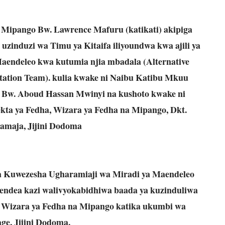
Mipango Bw. Lawrence Mafuru (katikati) akipiga
uzinduzi wa Timu ya Kitaifa iliyoundwa kwa ajili ya
aendeleo kwa kutumia njia mbadala (Alternative
itation Team). kulia kwake ni Naibu Katibu Mkuu
 Bw. Aboud Hassan Mwinyi na kushoto kwake ni
kta ya Fedha, Wizara ya Fedha na Mipango, Dkt.
maja, Jijini Dodoma
ya Kuwezesha Ugharamiaji wa Miradi ya Maendeleo
endea kazi walivyokabidhiwa baada ya kuzinduliwa
ika Wizara ya Fedha na Mipango katika ukumbi wa
e, Jijini Dodoma.