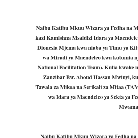
Naibu Katibu Mkuu Wizara ya Fedha na M
kazi Kamishna Msaidizi Idara ya Maendele
Dionesia Mjema kwa niaba ya Timu ya Kita
wa Miradi ya Maendeleo kwa kutumia nj
National Facilitation Team). Kulia kwak
Zanzibar Bw. Aboud Hassan Mwinyi, kus
Tawala za Mikoa na Serikali za Mitaa (T
wa Idara ya Maendeleo ya Sekta ya F
Mwamaja
Naibu Katibu Mkuu Wizara ya Fedha na 