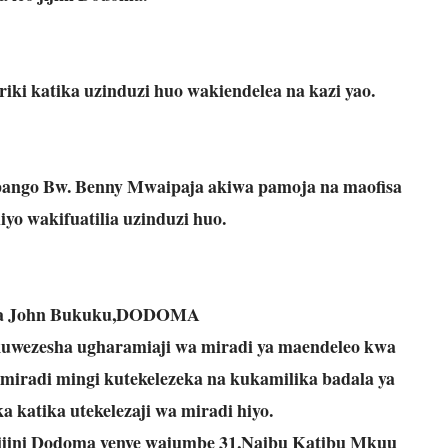
iki katika uzinduzi huo wakiendelea na kazi yao.
ango Bw. Benny Mwaipaja akiwa pamoja na maofisa
yo wakifuatilia uzinduzi huo.
 na John Bukuku,DODOMA
kuwezesha ugharamiaji wa miradi ya maendeleo kwa
miradi mingi kutekelezeka na kukamilika badala ya
a katika utekelezaji wa miradi hiyo.
 jijini Dodoma yenye wajumbe 31,Naibu Katibu Mkuu