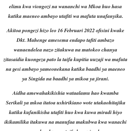
elimu kwa viongozi na wananchi wa Mkoa huo hasa
katika maeneo ambayo utafiti wa mafuta unafanyika.
Akitoa pongezi hizo leo 16 Februari 2022 ofisini kwake
Dkt. Mahenge amesema endapo tafiti ambazo
wanaendelea nazo zitakuwa na matokeo chanya
zitasaidia kuongeza pato la taifa kupitia uuzaji wa mafuta
na gesi ambayo yameonekana katika baadhi ya maeneo
ya Singida na baadhi ya mikoa ya jirani.
Aidha amewahakikishia wataalamu hao kwamba
Serikali ya mkoa itatoa ushirikiano wote utakaohitajika
katika kufanikisha utafiti huo kwa kuwa miradi hiyo
ikikamilika itakuwa na manufaa makubwa kwa wanachi