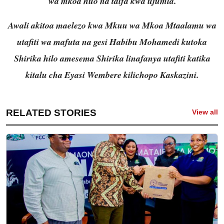
wa mkoa huo na taifa kwa ujumla.
Awali akitoa maelezo kwa Mkuu wa Mkoa Mtaalamu wa
utafiti wa mafuta na gesi Habibu Mohamedi kutoka
Shirika hilo amesema Shirika linafanya utafiti katika
kitalu cha Eyasi Wembere kilichopo Kaskazini.
RELATED STORIES
View all