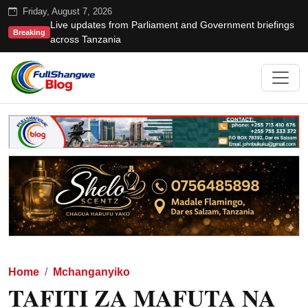
Friday, August 7, 2026
Live updates from Parliament and Government briefings
Breaking
across Tanzania
Home
Mchanganyiko
TAFITI ZA MAFUTA NA