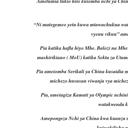
Ametumia tukio hilo kuiomba nchi ya Chin
“Ni mategemeo yetu kuwa mtawachukua wataa
vyenu vikuu” am
Pia katika hafla hiyo Mhe. Balozi na Mh
mashirikiano ( MoU) katika Sekta za Utama
Pia ameiomba Serikali ya China kusaidia 
michezo hususan viwanja vya michezo
Pia, ameiagiza Kamati ya Olympic nchi
watakwenda ku
Amepongeza Nchi ya China kwa kuanza 
kuiwakilisha n