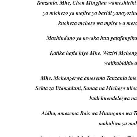
Tanzania. Mhe, Chen Mingjian wameshiriki
ya michezo ya majira ya baridi yanayozind
kucheza mchezo wa mpira wa meza
Mashindano ya mwaka huu yatafanyika k
Katika hafla hiyo Mhe. Waziri Mchen
walikabidhiwa
Mhe. Mchengerwa amesema Tanzania imek
Sekta za Utamaduni, Sanaa na Michezo ulio
budi kuendelezwa na 
Aidha, amesema Rais wa Muungano wa Ta
makubwa ya mahu