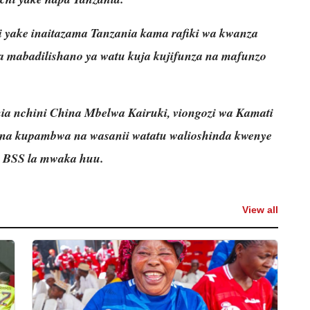
yake inaitazama Tanzania kama rafiki wa kwanza
a mabadilishano ya watu kuja kujifunza na mafunzo
nia nchini China Mbelwa Kairuki, viongozi wa Kamati
 na kupambwa na wasanii watatu walioshinda kwenye
a BSS la mwaka huu.
View all