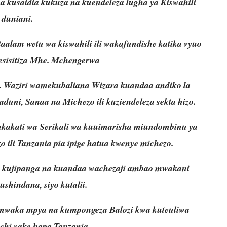
a kusaidia kukuza na kuendeleza lugha ya Kiswahili
duniani.
lam wetu wa kiswahili ili wakafundishe katika vyuo
esisitiza Mhe. Mchengerwa
e. Waziri wamekubaliana Wizara kuandaa andiko la
duni, Sanaa na Michezo ili kuziendeleza sekta hizo.
mkakati wa Serikali wa kuuimarisha miundombinu ya
 ili Tanzania pia ipige hatua kwenye michezo.
ni kujipanga na kuandaa wachezaji ambao mwakani
shindana, siyo kutalii.
mwaka mpya na kumpongeza Balozi kwa kuteuliwa
chi yake hapa Tanzania.