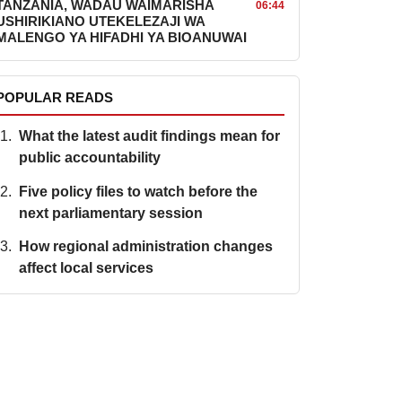
TANZANIA, WADAU WAIMARISHA
06:44
USHIRIKIANO UTEKELEZAJI WA
MALENGO YA HIFADHI YA BIOANUWAI
POPULAR READS
What the latest audit findings mean for
public accountability
Five policy files to watch before the
next parliamentary session
How regional administration changes
affect local services