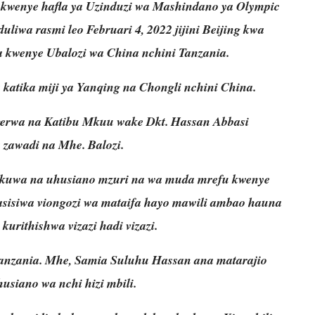
 kwenye hafla ya Uzinduzi wa Mashindano ya Olympic
uliwa rasmi leo Februari 4, 2022 jijini Beijing kwa
 kwenye Ubalozi wa China nchini Tanzania.
atika miji ya Yanqing na Chongli nchini China.
gerwa na Katibu Mkuu wake Dkt. Hassan Abbasi
 zawadi na Mhe. Balozi.
uwa na uhusiano mzuri na wa muda mrefu kwenye
asisiwa viongozi wa mataifa hayo mawili ambao hauna
kurithishwa vizazi hadi vizazi.
nzania. Mhe, Samia Suluhu Hassan ana matarajio
siano wa nchi hizi mbili.