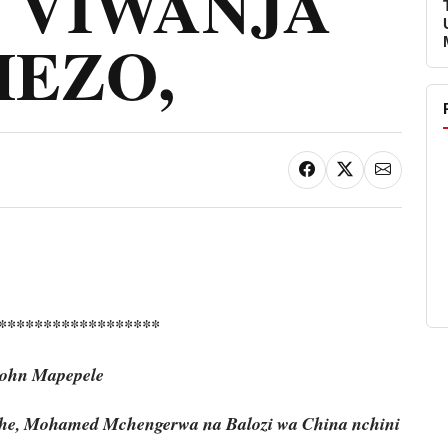
 VIWANJA
HEZO,
******************
ohn Mapepele
Mhe, Mohamed Mchengerwa na Balozi wa China nchini