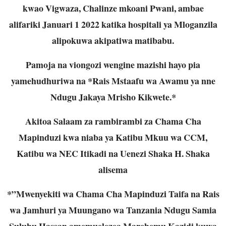
kwao Vigwaza, Chalinze mkoani Pwani, ambae
alifariki Januari 1 2022 katika hospitali ya Mloganzila
alipokuwa akipatiwa matibabu.
Pamoja na viongozi wengine mazishi hayo pia
yamehudhuriwa na *Rais Mstaafu wa Awamu ya nne
Ndugu Jakaya Mrisho Kikwete.*
Akitoa Salaam za rambirambi za Chama Cha
Mapinduzi kwa niaba ya Katibu Mkuu wa CCM,
Katibu wa NEC Itikadi na Uenezi Shaka H. Shaka
alisema
*”Mwenyekiti wa Chama Cha Mapinduzi Taifa na Rais
wa Jamhuri ya Muungano wa Tanzania Ndugu Samia
Suluhu Hassan amemuelezea Marehemu Kazidi kuwa