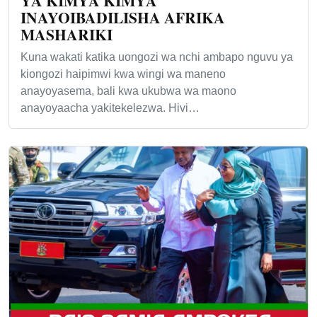
YA KIMYA KIMYA
INAYOIBADILISHA AFRIKA
MASHARIKI
Kuna wakati katika uongozi wa nchi ambapo nguvu ya
kiongozi haipimwi kwa wingi wa maneno
anayoyasema, bali kwa ukubwa wa maono
anayoyaacha yakitekelezwa. Hivi…