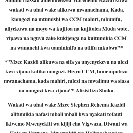
wakati wa uhai wake alikuwa mwanachama, Kada,
kiongozi na mtumishi wa CCM mahiri, mbunifu,
aliyekuwa na moyo wa kujitoa na kujitolea Muda wote,
vipawa na nguvu zake kukijenga na kuitumikia CCM
na wananchi kwa uamininifu na utiifu mkubwa”*
*”Mzee Kazidi alikuwa na sifa ya unyenyekevu na ulezi
kwa vijana katika uongozi. Hivyo CCM, tumempoteza
mwanachama, kada mahiri, mlezi na mwalimu wa siasa
na uongozi kwa vijana”* Alisisitiza Shaka.
Wakati wa uhai wake Mzee Stephen Rehema Kazidi
alitumikia nafasi mbali mbali kwa nyakati tofauti
ikiwemo Mwenyekiti wa kijiji cha Vigwaza, Diwani wa
Kata ya Vigwaza, Mwenyekiti wa Halimashauri ya