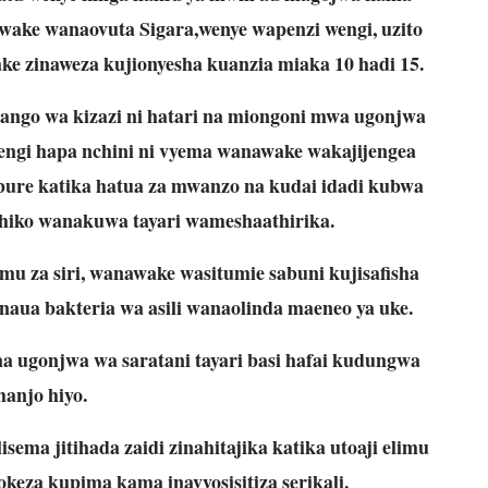
ke wanaovuta Sigara,wenye wapenzi wengi, uzito
ke zinaweza kujionyesha kuanzia miaka 10 hadi 15.
ango wa kizazi ni hatari na miongoni mwa ugonjwa
ngi hapa nchini ni vyema wanawake wakajijengea
bure katika hatua za mwanzo na kudai idadi kubwa
 hiko wanakuwa tayari wameshaathirika.
mu za siri, wanawake wasitumie sabuni kujisafisha
aua bakteria wa asili wanaolinda maeneo ya uke.
a ugonjwa wa saratani tayari basi hafai kudungwa
hanjo hiyo.
ema jitihada zaidi zinahitajika katika utoaji elimu
keza kupima kama inavyosisitiza serikali.