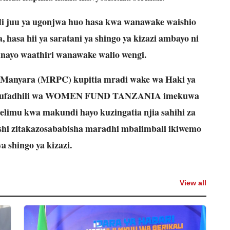
di juu ya ugonjwa huo hasa kwa wanawake waishio
ya, hasa hii ya saratani ya shingo ya kizazi ambayo ni
ayo waathiri wanawake walio wengi.
 Manyara (MRPC) kupitia mradi wake wa Haki ya
wa ufadhili wa WOMEN FUND TANZANIA imekuwa
elimu kwa makundi hayo kuzingatia njia sahihi za
shi zitakazosababisha maradhi mbalimbali ikiwemo
ya shingo ya kizazi.
View all