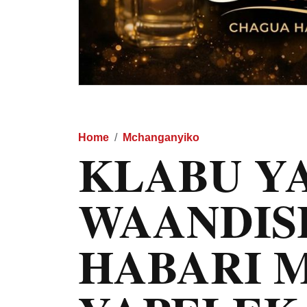
Home
Mchanganyiko
KLABU Y
WAANDIS
HABARI 