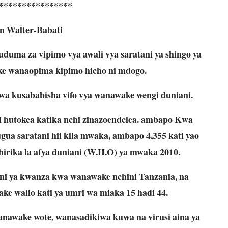
****************
n Walter-Babati
uduma za vipimo vya awali vya saratani ya shingo ya
e wanaopima kipimo hicho ni mdogo.
kwa kusababisha vifo vya wanawake wengi duniani.
vi hutokea katika nchi zinazoendelea. ambapo Kwa
ua saratani hii kila mwaka, ambapo 4,355 kati yao
shirika la afya duniani (W.H.O) ya mwaka 2010.
tani ya kwanza kwa wanawake nchini Tanzania, na
e walio kati ya umri wa miaka 15 hadi 44.
anawake wote, wanasadikiwa kuwa na virusi aina ya