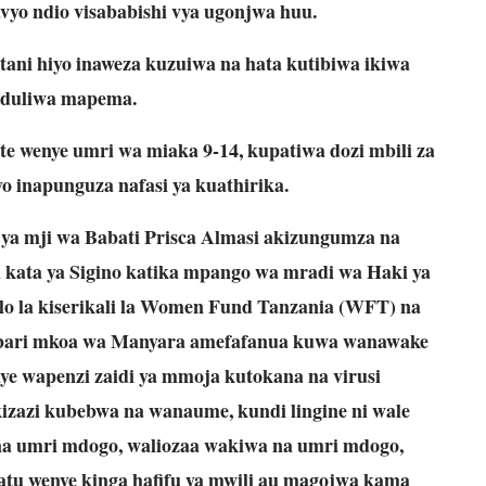
yo ndio visababishi vya ugonjwa huu.
tani hiyo inaweza kuzuiwa na hata kutibiwa ikiwa
duliwa mapema.
wenye umri wa miaka 9-14, kupatiwa dozi mbili za
yo inapunguza nafasi ya kuathirika.
 ya mji wa Babati Prisca Almasi akizungumza na
u kata ya Sigino katika mpango wa mradi wa Haki ya
silo la kiserikali la Women Fund Tanzania (WFT) na
abari mkoa wa Manyara amefafanua kuwa wanawake
nye wapenzi zaidi ya mmoja kutokana na virusi
kizazi kubebwa na wanaume, kundi lingine ni wale
na umri mdogo, waliozaa wakiwa na umri mdogo,
atu wenye kinga hafifu ya mwili au magojwa kama