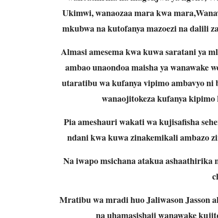
Ukimwi, wanaozaa mara kwa mara,Wanawa
mkubwa na kutofanya mazoezi na dalili za
Almasi amesema kwa kuwa saratani ya ml
ambao unaondoa maisha ya wanawake we
utaratibu wa kufanya vipimo ambavyo ni 
wanaojitokeza kufanya kipimo
Pia ameshauri wakati wa kujisafisha sehe
ndani kwa kuwa zinakemikali ambazo zin
Na iwapo msichana atakua ashaathirika n
c
Mratibu wa mradi huo Jaliwason Jasson alis
na uhamasishaji wanawake kujito