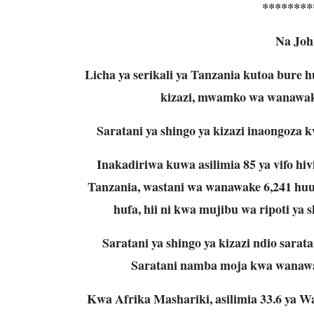
********
Na Joh
Licha ya serikali ya Tanzania kutoa bure h
kizazi, mwamko wa wanawak
Saratani ya shingo ya kizazi inaongoza 
Inakadiriwa kuwa asilimia 85 ya vifo hi
Tanzania, wastani wa wanawake 6,241 huug
hufa, hii ni kwa mujibu wa ripoti ya 
Saratani ya shingo ya kizazi ndio sara
Saratani namba moja kwa wanawak
Kwa Afrika Mashariki, asilimia 33.6 ya W