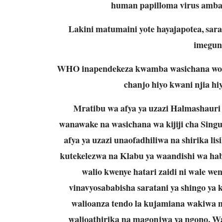
human papilloma virus ambav
Lakini matumaini yote hayajapotea, sara
imegun
WHO inapendekeza kwamba wasichana wote 
chanjo hiyo kwani njia hi
Mratibu wa afya ya uzazi Halmashauri
wanawake na wasichana wa kijiji cha Sing
afya ya uzazi unaofadhiliwa na shirika li
kutekelezwa na Klabu ya waandishi wa h
walio kwenye hatari zaidi ni wale we
vinavyosababisha saratani ya shingo ya 
walioanza tendo la kujamiana wakiwa 
walioathirika na magonjwa ya ngono, W