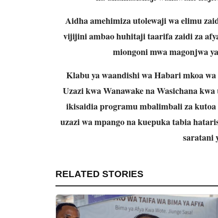
Aidha amehimiza utolewaji wa elimu zai
vijijini ambao huhitaji taarifa zaidi za af
miongoni mwa magonjwa yan
Klabu ya waandishi wa Habari mkoa wa
Uzazi kwa Wanawake na Wasichana k
ikisaidia programu mbalimbali za kutoa 
uzazi wa mpango na kuepuka tabia hatari
saratani 
RELATED STORIES