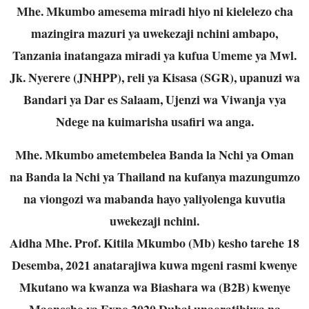
Mhe. Mkumbo amesema miradi hiyo ni kielelezo cha
mazingira mazuri ya uwekezaji nchini ambapo,
Tanzania inatangaza miradi ya kufua Umeme ya Mwl.
Jk. Nyerere (JNHPP), reli ya Kisasa (SGR), upanuzi wa
Bandari ya Dar es Salaam, Ujenzi wa Viwanja vya
Ndege na kuimarisha usafiri wa anga.
Mhe. Mkumbo ametembelea Banda la Nchi ya Oman
na Banda la Nchi ya Thailand na kufanya mazungumzo
na viongozi wa mabanda hayo yaliyolenga kuvutia
uwekezaji nchini.
Aidha Mhe. Prof. Kitila Mkumbo (Mb) kesho tarehe 18
Desemba, 2021 anatarajiwa kuwa mgeni rasmi kwenye
Mkutano wa kwanza wa Biashara wa (B2B) kwenye
Maonesho ya Expo 2020 Dubai unaoratibiwa na