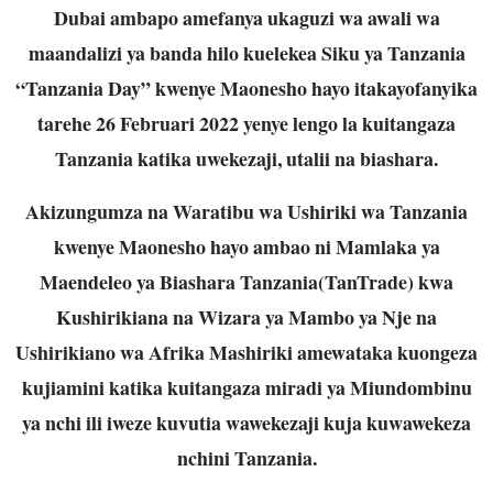
Dubai ambapo amefanya ukaguzi wa awali wa
maandalizi ya banda hilo kuelekea Siku ya Tanzania
“Tanzania Day” kwenye Maonesho hayo itakayofanyika
tarehe 26 Februari 2022 yenye lengo la kuitangaza
Tanzania katika uwekezaji, utalii na biashara.
Akizungumza na Waratibu wa Ushiriki wa Tanzania
kwenye Maonesho hayo ambao ni Mamlaka ya
Maendeleo ya Biashara Tanzania(TanTrade) kwa
Kushirikiana na Wizara ya Mambo ya Nje na
Ushirikiano wa Afrika Mashiriki amewataka kuongeza
kujiamini katika kuitangaza miradi ya Miundombinu
ya nchi ili iweze kuvutia wawekezaji kuja kuwawekeza
nchini Tanzania.