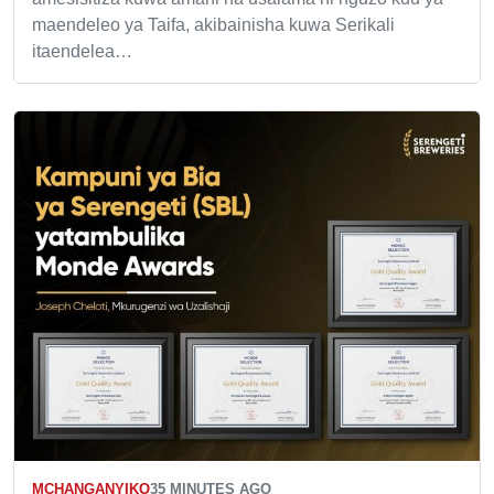
maendeleo ya Taifa, akibainisha kuwa Serikali
itaendelea…
MCHANGANYIKO
35 MINUTES AGO