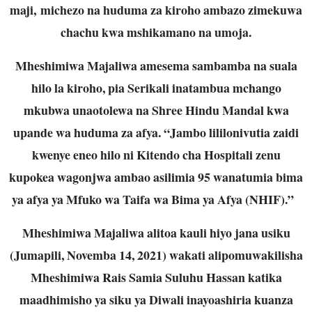
maji, michezo na huduma za kiroho ambazo zimekuwa
chachu kwa mshikamano na umoja.
Mheshimiwa Majaliwa amesema sambamba na suala
hilo la kiroho, pia Serikali inatambua mchango
mkubwa unaotolewa na Shree Hindu Mandal kwa
upande wa huduma za afya. “Jambo lililonivutia zaidi
kwenye eneo hilo ni Kitendo cha Hospitali zenu
kupokea wagonjwa ambao asilimia 95 wanatumia bima
ya afya ya Mfuko wa Taifa wa Bima ya Afya (NHIF).”
Mheshimiwa Majaliwa alitoa kauli hiyo jana usiku
(Jumapili, Novemba 14, 2021) wakati alipomuwakilisha
Mheshimiwa Rais Samia Suluhu Hassan katika
maadhimisho ya siku ya Diwali inayoashiria kuanza