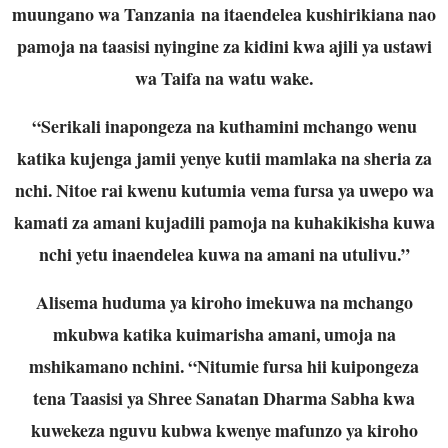
muungano wa Tanzania na itaendelea kushirikiana nao
pamoja na taasisi nyingine za kidini kwa ajili ya ustawi
wa Taifa na watu wake.
“Serikali inapongeza na kuthamini mchango wenu
katika kujenga jamii yenye kutii mamlaka na sheria za
nchi. Nitoe rai kwenu kutumia vema fursa ya uwepo wa
kamati za amani kujadili pamoja na kuhakikisha kuwa
nchi yetu inaendelea kuwa na amani na utulivu.”
Alisema huduma ya kiroho imekuwa na mchango
mkubwa katika kuimarisha amani, umoja na
mshikamano nchini. “Nitumie fursa hii kuipongeza
tena Taasisi ya Shree Sanatan Dharma Sabha kwa
kuwekeza nguvu kubwa kwenye mafunzo ya kiroho