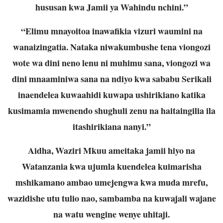
hususan kwa Jamii ya Wahindu nchini.”
“Elimu mnayoitoa inawafikia vizuri waumini na
wanaizingatia. Nataka niwakumbushe tena viongozi
wote wa dini neno lenu ni muhimu sana, viongozi wa
dini mnaaminiwa sana na ndiyo kwa sababu Serikali
inaendelea kuwaahidi kuwapa ushirikiano katika
kusimamia mwenendo shughuli zenu na haitaingilia ila
itashirikiana nanyi.”
Aidha, Waziri Mkuu ameitaka jamii hiyo na
Watanzania kwa ujumla kuendelea kuimarisha
mshikamano ambao umejengwa kwa muda mrefu,
wazidishe utu tulio nao, sambamba na kuwajali wajane
na watu wengine wenye uhitaji.