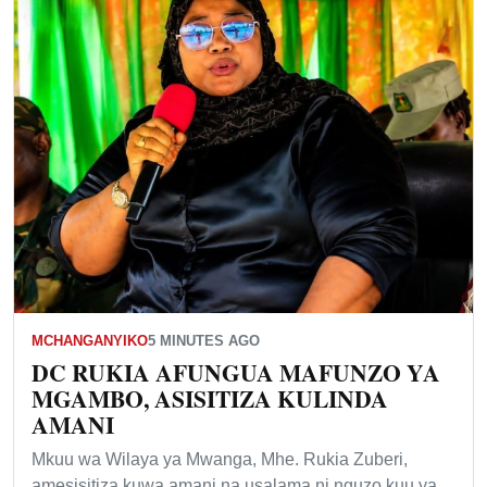
MCHANGANYIKO
5 MINUTES AGO
DC RUKIA AFUNGUA MAFUNZO YA
MGAMBO, ASISITIZA KULINDA
AMANI
Mkuu wa Wilaya ya Mwanga, Mhe. Rukia Zuberi,
amesisitiza kuwa amani na usalama ni nguzo kuu ya