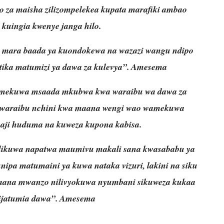
 za maisha zilizompelekea kupata marafiki ambao
kuingia kwenye janga hilo.
o mara baada ya kuondokewa na wazazi wangu ndipo
atika matumizi ya dawa za kulevya”. Amesema
umekuwa msaada mkubwa kwa waraibu wa dawa za
a waraibu nchini kwa maana wengi wao wamekuwa
oaji huduma na kuweza kupona kabisa.
ilikuwa napatwa maumivu makali sana kwasababu ya
nipa matumaini ya kuwa nataka vizuri, lakini na siku
maana mwanzo nilivyokuwa nyumbani sikuweza kukaa
sijatumia dawa”. Amesema