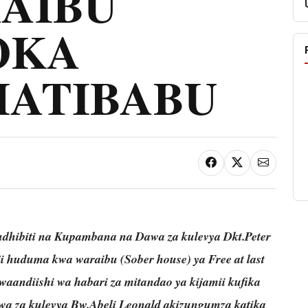
AIBU
OKA
MATIBABU
dhibiti na Kupambana na Dawa za kulevya Dkt.Peter
i huduma kwa waraibu (Sober house) ya Free at last
aandiishi wa habari za mitandao ya kijamii kufika
a za kulevya Bw.Abeli Leonald akizungumza katika