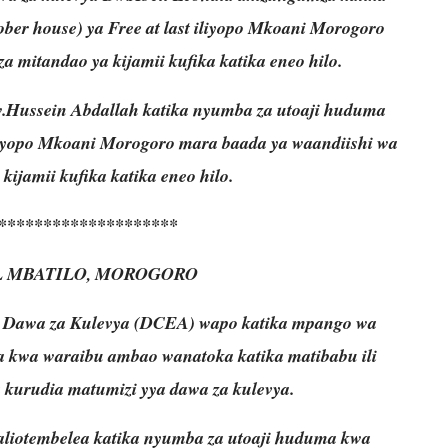
er house) ya Free at last iliyopo Mkoani Morogoro
a mitandao ya kijamii kufika katika eneo hilo.
.Hussein Abdallah katika nyumba za utoaji huduma
iliyopo Mkoani Morogoro mara baada ya waandiishi wa
kijamii kufika katika eneo hilo.
********************
 MBATILO, MOROGORO
 Dawa za Kulevya (DCEA) wapo katika mpango wa
a kwa waraibu ambao wanatoka katika matibabu ili
 kurudia matumizi yya dawa za kulevya.
liotembelea katika nyumba za utoaji huduma kwa