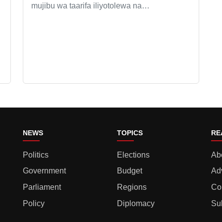
mujibu wa taarifa iliyotolewa na…
,
NEWS
TOPICS
RE
Politics
Elections
Ab
Government
Budget
Ad
Parliament
Regions
Co
Policy
Diplomacy
Su