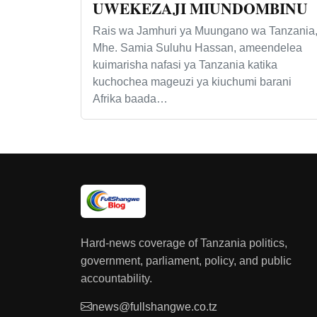
UWEKEZAJI MIUNDOMBINU
Rais wa Jamhuri ya Muungano wa Tanzania
Mhe. Samia Suluhu Hassan, ameendelea
kuimarisha nafasi ya Tanzania katika
kuchochea mageuzi ya kiuchumi barani
Afrika baada…
Hard-news coverage of Tanzania politics,
government, parliament, policy, and public
accountability.
news@fullshangwe.co.tz