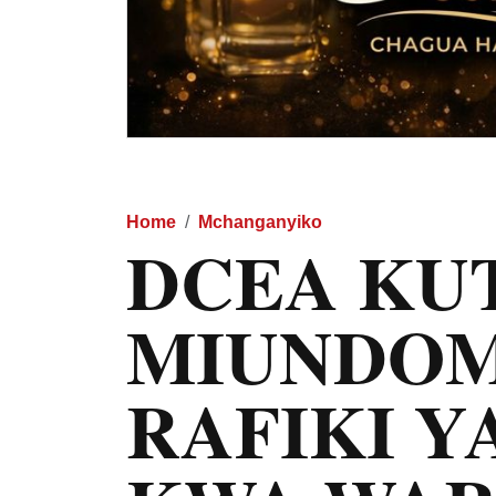
Home
Mchanganyiko
DCEA KU
MIUNDOM
RAFIKI Y