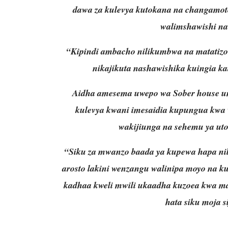
dawa za kulevya kutokana na changamoto
walimshawishi na 
“Kipindi ambacho nilikumbwa na matatiz
nikajikuta nashawishika kuingia k
Aidha amesema uwepo wa Sober house 
kulevya kwani imesaidia kupungua kw
wakijiunga na sehemu ya ut
“Siku za mwanzo baada ya kupewa hapa n
arosto lakini wenzangu walinipa moyo na ku
kadhaa kweli mwili ukaadha kuzoea kwa 
hata siku moja 