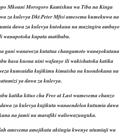
liyopo Mkoani Morogoro Kamishna wa Tiba na Kinga
wa za kulevya Dkt.Peter Mfisi amesema kumekuwa na
umia dawa za kulevya kutokana na mazingira ambayo
i wanapotoka kupata matibabu.
na gani wanaweza kutatua changamoto wanayokutana
u hasa kuona nini wafanye ili wakishatoka katika
atweza kumsaidia kujikimu kimaisha na kuondokana na
matumizi ya dawa za kulevya.
bu katika kituo cha Free at Last wamesema chanzo
dawa za kulevya kujikuta wanaendelea kutumia dawa
kana na jamii na marafiki waliowazunguka.
ah amesema amejikuta akiingia kwenye utumiaji wa