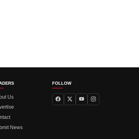
ADERS
FOLLOW
out Us
vertise
ntact
bmit News