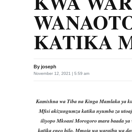
KWA WAR
WANAOT
KATIKA 
By
joseph
November 12, 2021 | 5:59 am
Kamishna wa Tiba na Kinga Mamlaka ya ku
Mfisi akizungumza katika nyumba za utoaj
iliyopo Mkoani Morogoro mara baada ya w
katika eneo hilo.
Mmoja wa waraibu wa daw