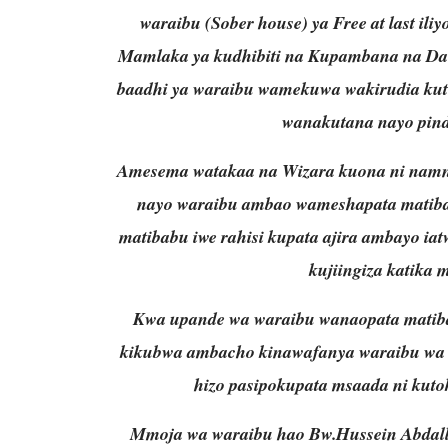
waraibu (Sober house) ya Free at last i
Mamlaka ya kudhibiti na Kupambana na Da
baadhi ya waraibu wamekuwa wakirudia kut
wanakutana nayo pind
Amesema watakaa na Wizara kuona ni nam
nayo waraibu ambao wameshapata matibab
matibabu iwe rahisi kupata ajira ambayo i
kujiingiza katika 
Kwa upande wa waraibu wanaopata matiba
kikubwa ambacho kinawafanya waraibu wa 
hizo pasipokupata msaada ni kuto
Mmoja wa waraibu hao Bw.Hussein Abdall