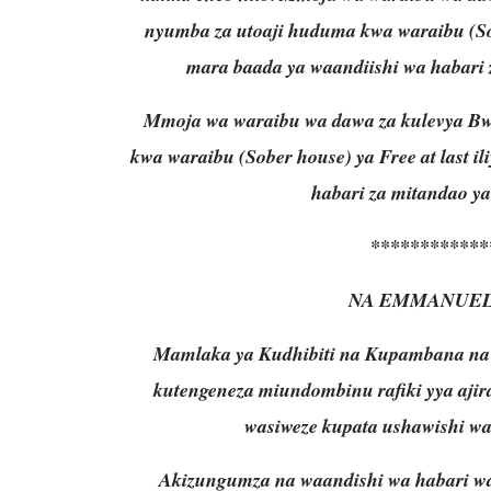
nyumba za utoaji huduma kwa waraibu (Sob
mara baada ya waandiishi wa habari z
Mmoja wa waraibu wa dawa za kulevya Bw
kwa waraibu (Sober house) ya Free at last 
habari za mitandao ya 
************
NA EMMANUEL
Mamlaka ya Kudhibiti na Kupambana na
kutengeneza miundombinu rafiki yya ajir
wasiweze kupata ushawishi wa
Akizungumza na waandishi wa habari wa