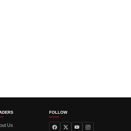
ADERS
FOLLOW
out Us