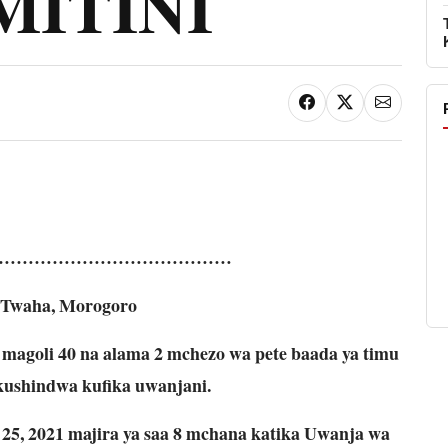
MITINI
…………………………………
 Twaha, Morogoro
agoli 40 na alama 2 mchezo wa pete baada ya timu
 kushindwa kufika uwanjani.
5, 2021 majira ya saa 8 mchana katika Uwanja wa