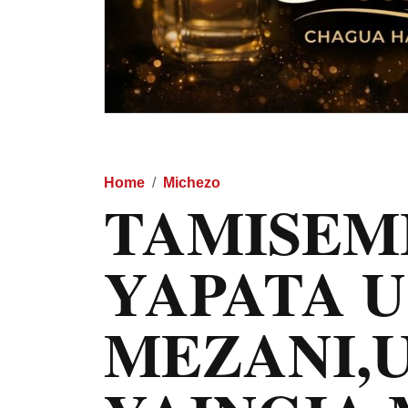
Home
Michezo
TAMISEM
YAPATA U
MEZANI,U