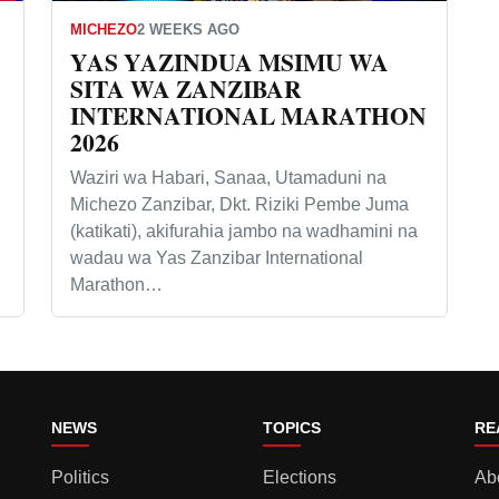
MICHEZO
2 WEEKS AGO
YAS YAZINDUA MSIMU WA
SITA WA ZANZIBAR
INTERNATIONAL MARATHON
2026
Waziri wa Habari, Sanaa, Utamaduni na
Michezo Zanzibar, Dkt. Riziki Pembe Juma
(katikati), akifurahia jambo na wadhamini na
wadau wa Yas Zanzibar International
Marathon…
NEWS
TOPICS
RE
Politics
Elections
Ab