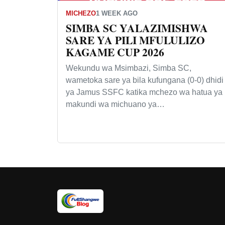
MICHEZO
1 WEEK AGO
SIMBA SC YALAZIMISHWA
SARE YA PILI MFULULIZO
KAGAME CUP 2026
Wekundu wa Msimbazi, Simba SC,
wametoka sare ya bila kufungana (0-0) dhidi
ya Jamus SSFC katika mchezo wa hatua ya
makundi wa michuano ya…