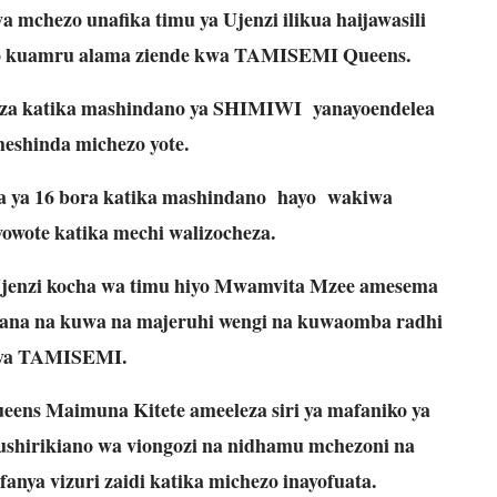
mchezo unafika timu ya Ujenzi ilikua haijawasili
o kuamru alama ziende kwa TAMISEMI Queens.
eza katika mashindano ya SHIMIWI yanayoendelea
shinda michezo yote.
ya 16 bora katika mashindano hayo wakiwa
owote katika mechi walizocheza.
Ujenzi kocha wa timu hiyo Mwamvita Mzee amesema
okana na kuwa na majeruhi wengi na kuwaomba radhi
 ya TAMISEMI.
s Maimuna Kitete ameeleza siri ya mafaniko ya
 ushirikiano wa viongozi na nidhamu mchezoni na
anya vizuri zaidi katika michezo inayofuata.