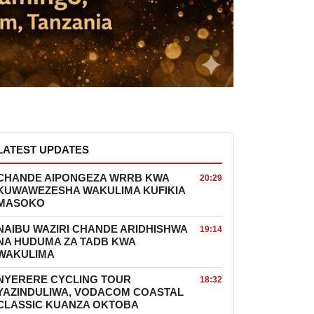
LATEST UPDATES
CHANDE AIPONGEZA WRRB KWA
20:29
KUWAWEZESHA WAKULIMA KUFIKIA
MASOKO
NAIBU WAZIRI CHANDE ARIDHISHWA
19:14
NA HUDUMA ZA TADB KWA
WAKULIMA
NYERERE CYCLING TOUR
18:32
YAZINDULIWA, VODACOM COASTAL
CLASSIC KUANZA OKTOBA