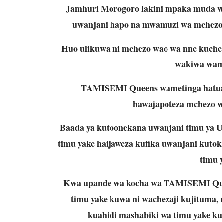
Jamhuri Morogoro lakini mpaka muda wa 
uwanjani hapo na mwamuzi wa mchez
Huo ulikuwa ni mchezo wao wa nne kuch
wakiwa wame
TAMISEMI Queens wametinga hatua 
hawajapoteza mchezo w
Baada ya kutoonekana uwanjani timu ya 
timu yake haijaweza kufika uwanjani kut
timu
Kwa upande wa kocha wa TAMISEMI Queen
timu yake kuwa ni wachezaji kujituma,
kuahidi mashabiki wa timu yake kuf