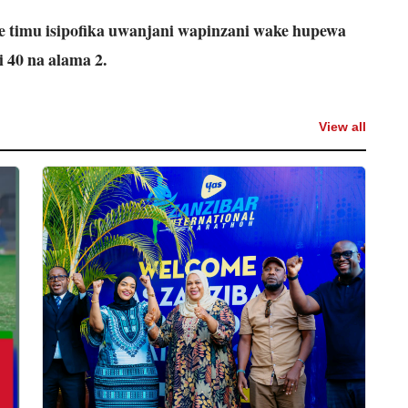
e timu isipofika uwanjani wapinzani wake hupewa
 40 na alama 2.
View all