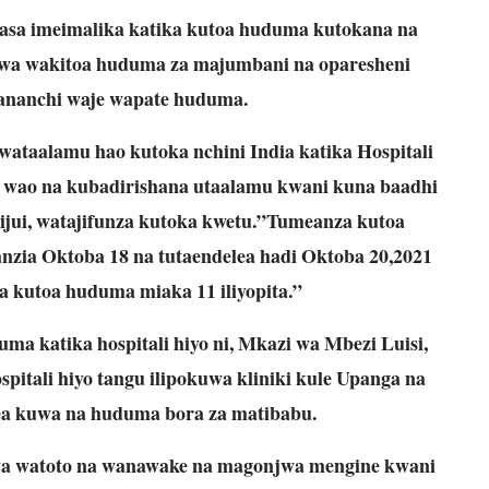
sasa imeimalika katika kutoa huduma kutokana na
uwa wakitoa huduma za majumbani na oparesheni
wananchi waje wapate huduma.
wataalamu hao kutoka nchini India katika Hospitali
o wao na kubadirishana utaalamu kwani kuna baadhi
vijui, watajifunza kutoka kwetu.”Tumeanza kutoa
zia Oktoba 18 na tutaendelea hadi Oktoba 20,2021
a kutoa huduma miaka 11 iliyopita.”
a katika hospitali hiyo ni, Mkazi wa Mbezi Luisi,
itali hiyo tangu ilipokuwa kliniki kule Upanga na
lea kuwa na huduma bora za matibabu.
a watoto na wanawake na magonjwa mengine kwani