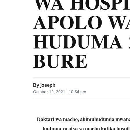
WA HOSPI
APOLO W
HUDUMA 
BURE
By
joseph
October 19, 2021 | 10:54 am
Daktari wa macho, akimuhudumia mwananc
huduma ya afya ya macho katika hospita