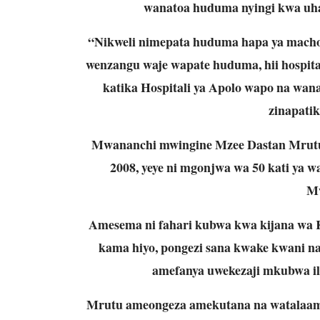
wanatoa huduma nyingi kwa uha
“Nikweli nimepata huduma hapa ya mach
wenzangu waje wapate huduma, hii hospita
katika Hospitali ya Apolo wapo na w
zinapati
Mwananchi mwingine Mzee Dastan Mrutu
2008, yeye ni mgonjwa wa 50 kati ya 
Mw
Amesema ni fahari kubwa kwa kijana wa K
kama hiyo, pongezi sana kwake kwani n
amefanya uwekezaji mkubwa il
Mrutu ameongeza amekutana na watalaamu