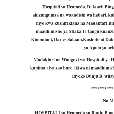
Hospitali ya Heameda, Daktarii Bi
akizungumza na waandishi wa habari, ku
hiyo kwa kushirikiana na Madaktari Bin
maadhimisho ya Miaka 11 tangu kuanzish
Kinondoni, Dar es Salaam.Kushoto ni Dak
ya Apolo ya nc
Madaktari na Wauguzi wa Hospitali ya 
kupima afya zao bure, ikiwa ni maadhimish
iliyoko Bunju B, wila
**********
Na M
HOSPITALI ya Heameda ya Bunju B na m