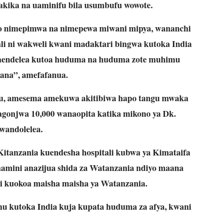
kika na uaminifu bila usumbufu wowote.
o nimepimwa na nimepewa miwani mipya, wananchi
li ni wakweli kwani madaktari bingwa kutoka India
anaendelea kutoa huduma na huduma zote muhimu
kana”, amefafanua.
, amesema amekuwa akitibiwa hapo tangu mwaka
wagonjwa 10,000 wanaopita katika mikono ya Dk.
andolelea.
itanzania kuendesha hospitali kubwa ya Kimataifa
aamini anazijua shida za Watanzania ndiyo maana
i kuokoa maisha maisha ya Watanzania.
 kutoka India kuja kupata huduma za afya, kwani