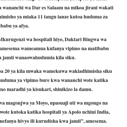
wananchi wa Dar es Salaam na mikoa jirani wakati
himisho ya miaka 11 tangu ianze kutoa huduma za
babu ya afya.
kurugenzi wa hospitali hiyo, Daktari Bingwa wa
 amesema wameamua kufanya vipimo na matibabu
 jamii wanaowahudumia kila siku.
ba 20 ya kila mwaka wamekuwa wakiadhimisha siku
 huduma ya vipimo bure kwa wananchi wote katika
 maradhi ya kisukari, shinikizo la damu.
wa magonjwa ya Moyo, upasuaji uti wa mgongo na
ote kutoka katika hospitali ya Apolo nchini India,
fanya hivyo ili kurudisha kwa jamii”, amesema.