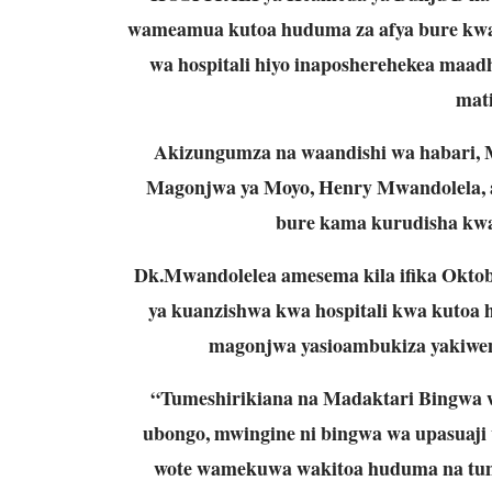
wameamua kutoa huduma za afya bure kwa 
wa hospitali hiyo inaposherehekea maad
mati
Akizungumza na waandishi wa habari, M
Magonjwa ya Moyo, Henry Mwandolela,
bure kama kurudisha kwa
Dk.Mwandolelea amesema kila ifika Okto
ya kuanzishwa kwa hospitali kwa kutoa
magonjwa yasioambukiza yakiwemo
“Tumeshirikiana na Madaktari Bingwa 
ubongo, mwingine ni bingwa wa upasuaji w
wote wamekuwa wakitoa huduma na tume