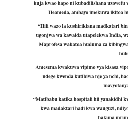
kuja kwao hapo ni kubadilishana uzowefu w
Heameda, ambayo imekuwa ikitoa h
“Hili wazo la kushirikiana madkatari bin
ugonjwa wa kawaida utapelekwa India, w
Maprofesa wakatoa huduma za kibingwa
huk
Amesema kwakuwa vipimo vya kisasa vipo 
ndege kwenda kutibiwa nje ya nchi, 
inavyofany
“Matibabu katika hospitali hii yanakidhi
kwa madaktari hadi kwa wauguzi, ndiy
hakuna mrun