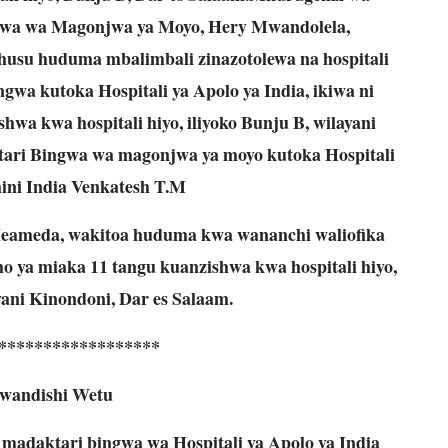
ngwa wa Magonjwa ya Moyo, Hery Mwandolela,
husu huduma mbalimbali zinazotolewa na hospitali
gwa kutoka Hospitali ya Apolo ya India, ikiwa ni
wa kwa hospitali hiyo, iliyoko Bunju B, wilayani
tari Bingwa wa magonjwa ya moyo kutoka Hospitali
hini India Venkatesh T.M
Heameda, wakitoa huduma kwa wananchi waliofika
o ya miaka 11 tangu kuanzishwa kwa hospitali hiyo,
yani Kinondoni, Dar es Salaam.
******************
wandishi Wetu
adaktari bingwa wa Hospitali ya Apolo ya India