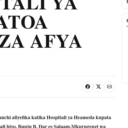
TALI YA
ATOA
ZA AFYA
hi aliyefika katika Hospitali ya Heameda kupata
li hiyo, Bunju B, Dar es Salaam.
Mkurugenzi wa