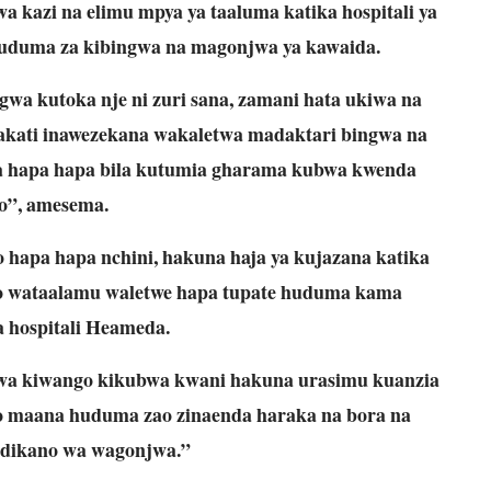
a kazi na elimu mpya ya taaluma katika hospitali ya
uduma za kibingwa na magonjwa ya kawaida.
gwa kutoka nje ni zuri sana, zamani hata ukiwa na
akati inawezekana wakaletwa madaktari bingwa na
 hapa hapa bila kutumia gharama kubwa kwenda
o”, amesema.
hapa hapa nchini, hakuna haja ya kujazana katika
hao wataalamu waletwe hapa tupate huduma kama
a hospitali Heameda.
 kwa kiwango kikubwa kwani hakuna urasimu kuanzia
o maana huduma zao zinaenda haraka na bora na
dikano wa wagonjwa.”