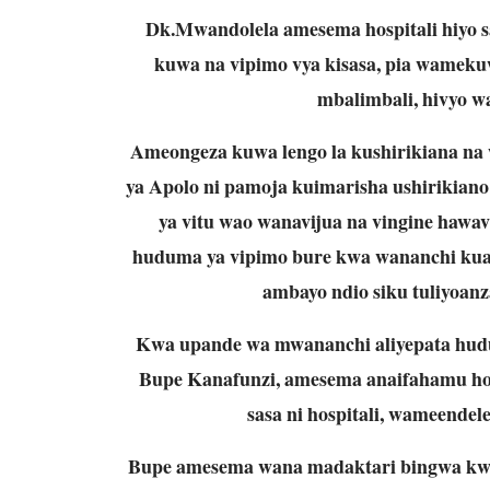
Dk.Mwandolela amesema hospitali hiyo 
kuwa na vipimo vya kisasa, pia wamek
mbalimbali, hivyo 
Ameongeza kuwa lengo la kushirikiana na 
ya Apolo ni pamoja kuimarisha ushirikian
ya vitu wao wanavijua na vingine hawa
huduma ya vipimo bure kwa wananchi kuan
ambayo ndio siku tuliyoanz
Kwa upande wa mwananchi aliyepata hudum
Bupe Kanafunzi, amesema anaifahamu hosp
sasa ni hospitali, wameende
Bupe amesema wana madaktari bingwa kw