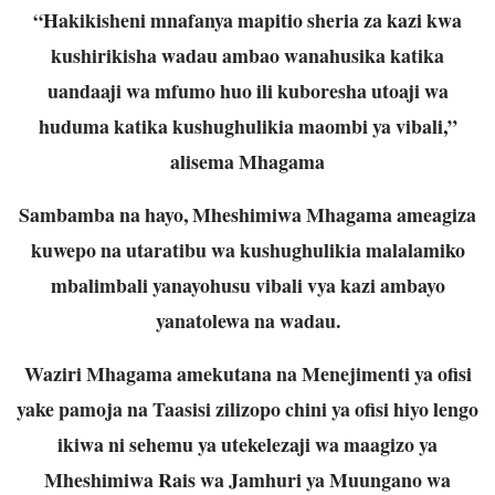
“Hakikisheni mnafanya mapitio sheria za kazi kwa
kushirikisha wadau ambao wanahusika katika
uandaaji wa mfumo huo ili kuboresha utoaji wa
huduma katika kushughulikia maombi ya vibali,”
alisema Mhagama
Sambamba na hayo, Mheshimiwa Mhagama ameagiza
kuwepo na utaratibu wa kushughulikia malalamiko
mbalimbali yanayohusu vibali vya kazi ambayo
yanatolewa na wadau.
Waziri Mhagama amekutana na Menejimenti ya ofisi
yake pamoja na Taasisi zilizopo chini ya ofisi hiyo lengo
ikiwa ni sehemu ya utekelezaji wa maagizo ya
Mheshimiwa Rais wa Jamhuri ya Muungano wa