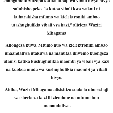
changamoto zilizopo katika utoaji wa vibali hivyo hivyo
suluhisho pekee la kutoa vibali kwa wakati ni
kuharakisha mfumo wa kielektroniki ambao
utashughulikia vibali vya kazi,” alieleza Waziri
Mhagama
Aliongeza kuwa, Mfumo huo wa kielektroniki ambao
unaandaliwa utakuwa na manufaa ikiwemo kuongeza
ufanisi katika kushughulikia maombi ya vibali vya kazi
na kuokoa muda wa kushughulikia maombi ya vibali
hivyo.
Aidha, Waziri Mhagama alisisitiza suala la uboreshaji
wa sheria za kazi ili ziendane na mfumo huo
unaoandaliwa.