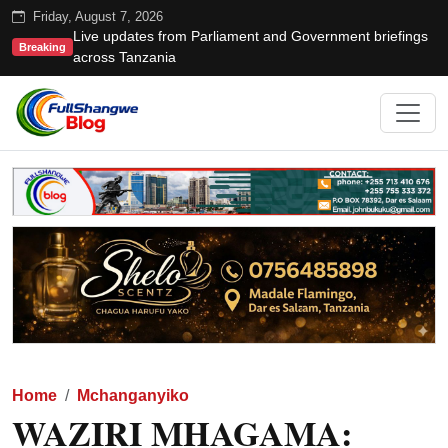
Friday, August 7, 2026
Live updates from Parliament and Government briefings
Breaking
across Tanzania
Home
Mchanganyiko
WAZIRI MHAGAMA: