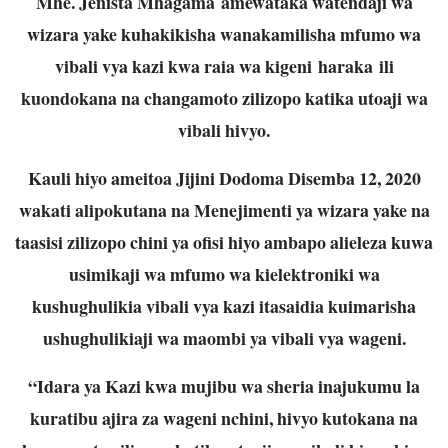
Mhe. Jenista Mhagama amewataka watendaji wa
wizara yake kuhakikisha wanakamilisha mfumo wa
vibali vya kazi kwa raia wa kigeni haraka ili
kuondokana na changamoto zilizopo katika utoaji wa
vibali hivyo.
Kauli hiyo ameitoa Jijini Dodoma Disemba 12, 2020
wakati alipokutana na Menejimenti ya wizara yake na
taasisi zilizopo chini ya ofisi hiyo ambapo alieleza kuwa
usimikaji wa mfumo wa kielektroniki wa
kushughulikia vibali vya kazi itasaidia kuimarisha
ushughulikiaji wa maombi ya vibali vya wageni.
“Idara ya Kazi kwa mujibu wa sheria inajukumu la
kuratibu ajira za wageni nchini, hivyo kutokana na