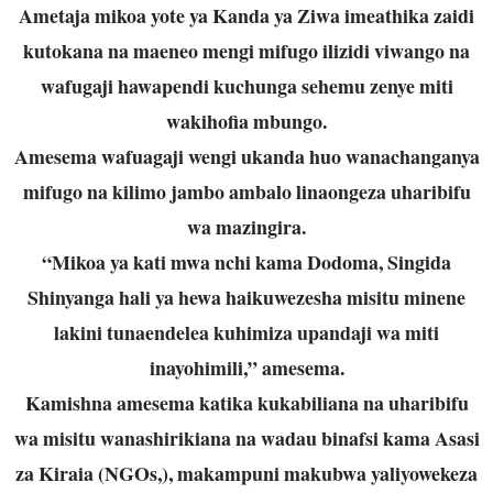
Ametaja mikoa yote ya Kanda ya Ziwa imeathika zaidi
kutokana na maeneo mengi mifugo ilizidi viwango na
wafugaji hawapendi kuchunga sehemu zenye miti
wakihofia mbungo.
Amesema wafuagaji wengi ukanda huo wanachanganya
mifugo na kilimo jambo ambalo linaongeza uharibifu
wa mazingira.
“Mikoa ya kati mwa nchi kama Dodoma, Singida
Shinyanga hali ya hewa haikuwezesha misitu minene
lakini tunaendelea kuhimiza upandaji wa miti
inayohimili,” amesema.
Kamishna amesema katika kukabiliana na uharibifu
wa misitu wanashirikiana na wadau binafsi kama Asasi
za Kiraia (NGOs,), makampuni makubwa yaliyowekeza