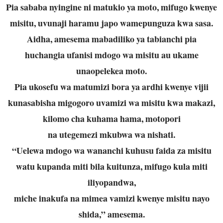
Pia sababa nyingine ni matukio ya moto, mifugo kwenye
misitu, uvunaji haramu japo wamepunguza kwa sasa.
Aidha, amesema mabadiliko ya tabianchi pia
huchangia ufanisi mdogo wa misitu au ukame
unaopelekea moto.
Pia ukosefu wa matumizi bora ya ardhi kwenye vijii
kunasabisha migogoro uvamizi wa misitu kwa makazi,
kilomo cha kuhama hama, motopori
na utegemezi mkubwa wa nishati.
“Uelewa mdogo wa wananchi kuhusu faida za misitu
watu kupanda miti bila kuitunza, mifugo kula miti
iliyopandwa,
miche inakufa na mimea vamizi kwenye misitu nayo
shida,” amesema.