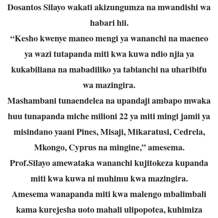
Dosantos Silayo wakati akizungumza na mwandishi wa
habari hii.
“Kesho kwenye maneo mengi ya wananchi na maeneo
ya wazi tutapanda miti kwa kuwa ndio njia ya
kukabiliana na mabadiliko ya tabianchi na uharibifu
wa mazingira.
Mashambani tunaendelea na upandaji ambapo mwaka
huu tunapanda miche milioni 22 ya miti mingi jamii ya
misindano yaani Pines, Misaji, Mikaratusi, Cedrela,
Mkongo, Cyprus na mingine,” amesema.
Prof.Silayo amewataka wananchi kujitokeza kupanda
miti kwa kuwa ni muhimu kwa mazingira.
Amesema wanapanda miti kwa malengo mbalimbali
kama kurejesha uoto mahali ulipopotea, kuhimiza