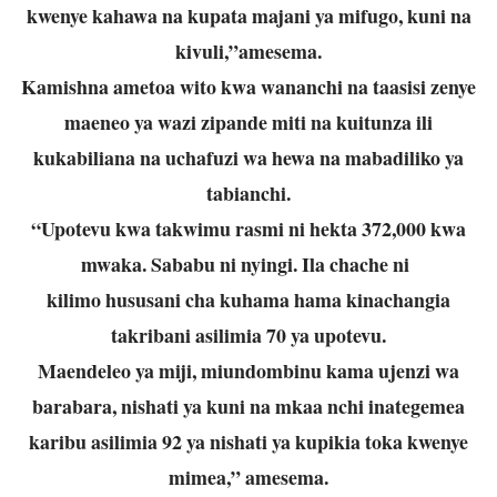
kwenye kahawa na kupata majani ya mifugo, kuni na
kivuli,”amesema.
Kamishna ametoa wito kwa wananchi na taasisi zenye
maeneo ya wazi zipande miti na kuitunza ili
kukabiliana na uchafuzi wa hewa na mabadiliko ya
tabianchi.
“Upotevu kwa takwimu rasmi ni hekta 372,000 kwa
mwaka. Sababu ni nyingi. Ila chache ni
kilimo hususani cha kuhama hama kinachangia
takribani asilimia 70 ya upotevu.
Maendeleo ya miji, miundombinu kama ujenzi wa
barabara, nishati ya kuni na mkaa nchi inategemea
karibu asilimia 92 ya nishati ya kupikia toka kwenye
mimea,” amesema.