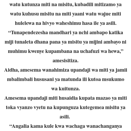
watu kutunza miti na misitu, kubadili mitizamo ya
watu kuhusu misitu na miti yaani watu wajue miti
hulelewa na hivyo waheshimu hasa ile ya asili.
“Tunapendezesha mandhari ya nchi ambapo katika
miji tunaleta dhana pana ya misitu ya mijini ambayo ni
muhimu kwenye kupambana na uchafuzi wa hewa,”
amesisitiza.
Aidha, amesema wanahimiza upandaji wa miti ya jamii
mbalimbali hususani ya matunda ili kutoa msukumo
wa kuitunza.
Amesema upandaji miti husaidia kupata mazao ya miti
toka vyanzo vyetu na kupunguza kutegemea misitu ya
asili.
“Angalia kama kule kwa wachaga wanachanganya