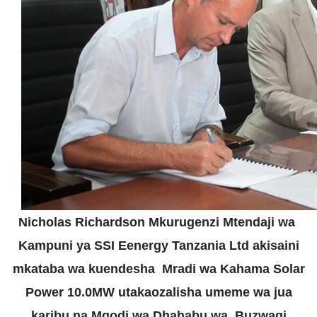
Nicholas Richardson Mkurugenzi Mtendaji wa
Kampuni ya SSI Eenergy Tanzania Ltd akisaini
mkataba wa kuendesha Mradi wa Kahama Solar
Power 10.0MW utakaozalisha umeme wa jua
karibu na Mgodi wa Dhahabu wa Buzwagi