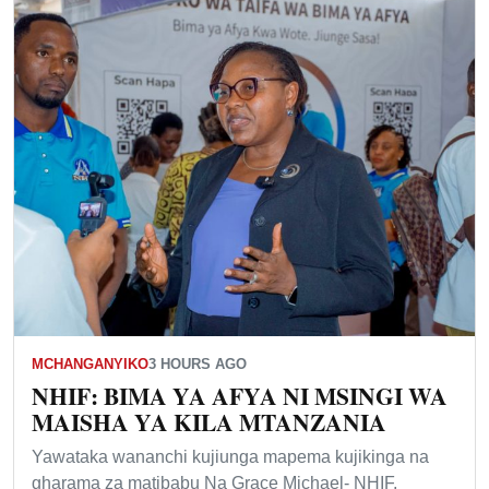
MCHANGANYIKO
3 HOURS AGO
NHIF: BIMA YA AFYA NI MSINGI WA
MAISHA YA KILA MTANZANIA
Yawataka wananchi kujiunga mapema kujikinga na
gharama za matibabu Na Grace Michael- NHIF,