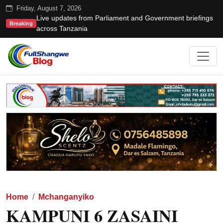
Friday, August 7, 2026
Live updates from Parliament and Government briefings
Breaking
across Tanzania
Home
Mchanganyiko
KAMPUNI 6 ZASAINI