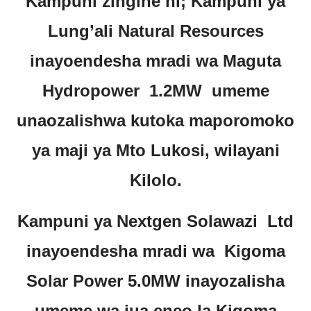
Kampuni zingine ni; Kampuni ya
Lung’ali Natural Resources
inayoendesha mradi wa Maguta
Hydropower 1.2MW umeme
unaozalishwa kutoka maporomoko
ya maji ya Mto Lukosi, wilayani
Kilolo.
Kampuni ya Nextgen Solawazi Ltd
inayoendesha mradi wa Kigoma
Solar Power 5.0MW inayozalisha
umeme wa jua eneo la Kigoma