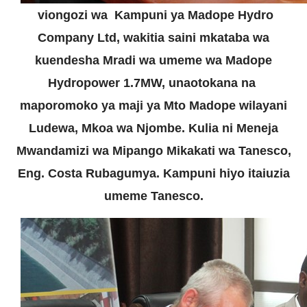
viongozi wa Kampuni ya Madope Hydro
Company Ltd, wakitia saini mkataba wa
kuendesha Mradi wa umeme wa Madope
Hydropower 1.7MW, unaotokana na
maporomoko ya maji ya Mto Madope wilayani
Ludewa, Mkoa wa Njombe. Kulia ni Meneja
Mwandamizi wa Mipango Mikakati wa Tanesco,
Eng. Costa Rubagumya. Kampuni hiyo itaiuzia
umeme Tanesco.