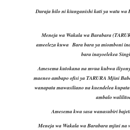
Daraja hilo ni kiunganishi kati ya watu w
Meneja wa Wakala wa Barabara (TARURA
ameeleza kuwa Bara bara ya miomboni ina
bara inayoelekea Singi
Amesema kutokana na mvua kubwa iliyonye
maeneo ambapo ofisi ya TARURA Mjini Babat
wanapata mawasiliano na kuendelea kupat
ambalo walilito
Amesema kwa sasa wanasubiri bajeti
Meneja wa Wakala wa Barabara mjini na 