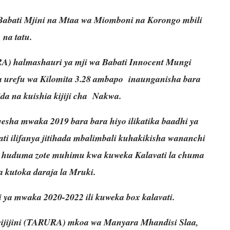
a Babati Mjini na Mtaa wa Miomboni na Korongo mbili
na tatu.
) halmashauri ya mji wa Babati Innocent Mungi
 urefu wa Kilomita 3.28 ambapo inaunganisha bara
da na kuishia kijiji cha Nakwa.
sha mwaka 2019 bara bara hiyo ilikatika baadhi ya
i ilifanya jitihada mbalimbali kuhakikisha wananchi
a huduma zote muhimu kwa kuweka Kalavati la chuma
a kutoka daraja la Mruki.
 ya mwaka 2020-2022 ili kuweka box kalavati.
vijijini (TARURA) mkoa wa Manyara Mhandisi Slaa,