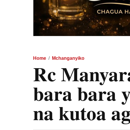
Home
Mchanganyiko
Rc Manyar
bara bara 
na kutoa ag