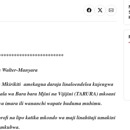
*************************
 Walter-Manyara
Mkirikiti amekagua daraja linaloendelea kujengwa
la wa Bara bara Mjini na Vijijini (TARURA) mkoani
uwa imara ili wananchi wapate huduma muhimu.
ofi na lipo katika mkondo wa maji linahitaji umakini
mkubwa.