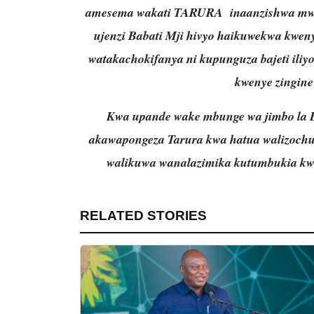
amesema wakati TARURA inaanzishwa mwa
ujenzi Babati Mji hivyo haikuwekwa kweny
watakachokifanya ni kupunguza bajeti iliyo
kwenye zingin
Kwa upande wake mbunge wa jimbo la B
akawapongeza Tarura kwa hatua walizoch
walikuwa wanalazimika kutumbukia kwen
RELATED STORIES