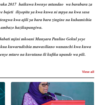
ka 2017 haikuwa kwenye mtandao wa barabara za
e bajeti iliyopita ya kwa kuwa ni mpya na kwa sasa
tengwa kwa ajili ya bara bara zingine na kuhamishia
e ambazo hazikupangiwa.
abati mjini mkoani Manyara Pauline Gekul yeye
ukua kuwarudishia mawasiliano wananchi kwa kuwa
ye mtaro na kuvutana ili kufika upande wa pili.
View all