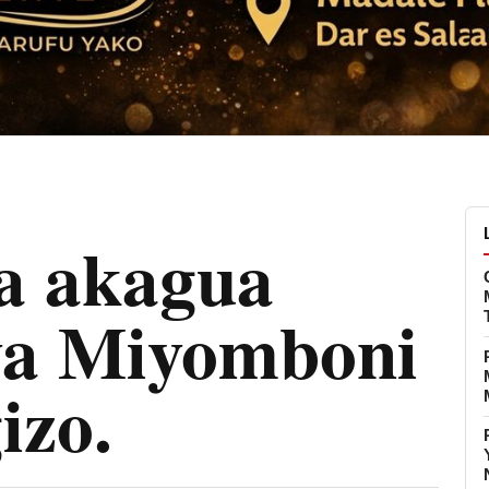
a akagua
ya Miyomboni
izo.